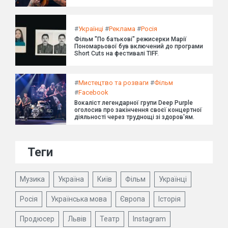
#
Українці
#
Реклама
#
Росія
Фільм "По батькові" режисерки Марії
Пономарьової був включений до програми
Short Cuts на фестивалі TIFF.
#
Мистецтво та розваги
#
Фільм
#
Facebook
Вокаліст легендарної групи Deep Purple
оголосив про закінчення своєї концертної
діяльності через труднощі зі здоров'ям.
Теги
Музика
Україна
Київ
Фільм
Українці
Росія
Українська мова
Європа
Історія
Продюсер
Львів
Театр
Instagram