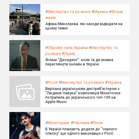
#
Мистецтво та розваги
#
Музика
#
Фільм
жахів
Афіша Миколаєва: які заходи відвідати на
цьому тижні
#
Збройні сили України
#
Мистецтво та
розваги
#
Львів
Фільм "Дисидент": коли та де можна
переглянути онлайн в Україні
#
Росія
#
Мистецтво та розваги
#
Україна
Вирізана українським дистриб'ютором з
"Людини-павука" композиція Монеточки
потрапила до українського топ-100 на
Apple Music.
#
Моніторинг
#
Реклама
#
Росія
В Україні планують додати до "чорного
списку" ще одного виконавця з Росії.