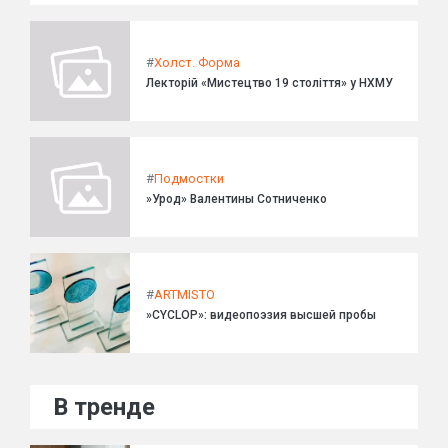
#
Холст. Форма
Лекторій «Мистецтво 19 століття» у НХМУ
#
Подмостки
»Урод» Валентины Сотниченко
#
ARTMISTO
»CYCLOP»: видеопоэзия высшей пробы
В тренде