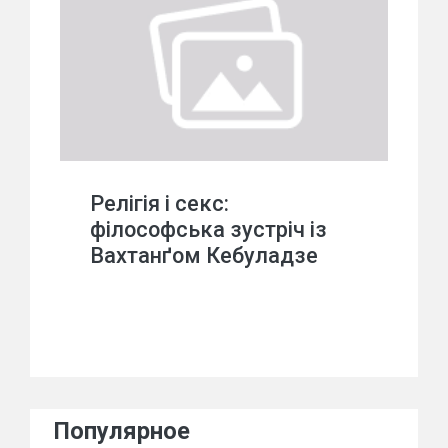
Релігія і секс:
філософська зустріч із
Вахтанґом Кебуладзе
Популярное