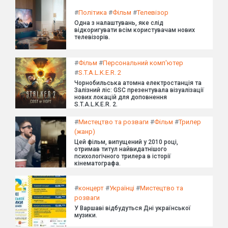
#
Політика
#
Фільм
#
Телевізор
Одна з налаштувань, яке слід
відкоригувати всім користувачам нових
телевізорів.
#
Фільм
#
Персональний комп'ютер
#
S.T.A.L.K.E.R. 2
Чорнобильська атомна електростанція та
Залізний ліс: GSC презентувала візуалізації
нових локацій для доповнення
S.T.A.L.K.E.R. 2.
#
Мистецтво та розваги
#
Фільм
#
Трилер
(жанр)
Цей фільм, випущений у 2010 році,
отримав титул найвидатнішого
психологічного трилера в історії
кінематографа.
#
концерт
#
Українці
#
Мистецтво та
розваги
У Варшаві відбудуться Дні української
музики.