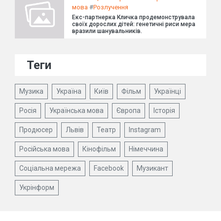
мова
#
Розлучення
Екс-партнерка Кличка продемонструвала
своїх дорослих дітей: генетичні риси мера
вразили шанувальників.
Теги
Музика
Україна
Київ
Фільм
Українці
Росія
Українська мова
Європа
Історія
Продюсер
Львів
Театр
Instagram
Російська мова
Кінофільм
Німеччина
Соціальна мережа
Facebook
Музикант
Укрінформ