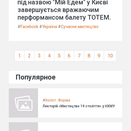
під назвою "Мій Едем" у Києві
завершується вражаючим
перформансом балету TOTEM.
#
Facebook
#
Україна
#
Сучасне мистецтво
1
2
3
4
5
6
7
8
9
10
Популярное
#
Холст. Форма
Лекторій «Мистецтво 19 століття» у НХМУ