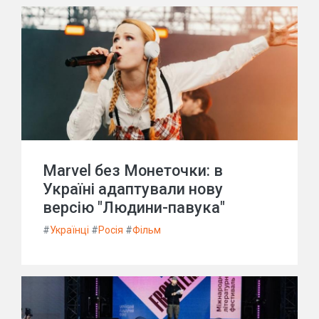
Marvel без Монеточки: в
Україні адаптували нову
версію "Людини-павука"
#
Українці
#
Росія
#
Фільм