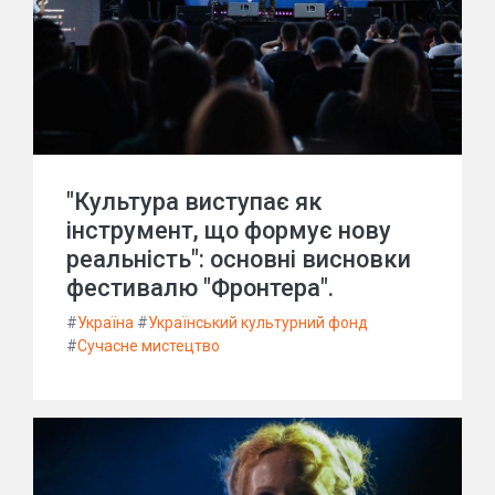
"Культура виступає як
інструмент, що формує нову
реальність": основні висновки
фестивалю "Фронтера".
#
Україна
#
Український культурний фонд
#
Сучасне мистецтво