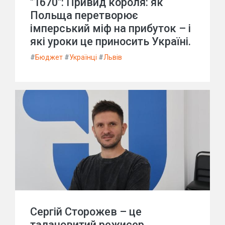
"1670": Привид короля: як
Польща перетворює
імперський міф на прибуток – і
які уроки це приносить Україні.
#
Бюджет
#
Українці
#
Львів
Сергій Сторожев – це
талановитий режисер,