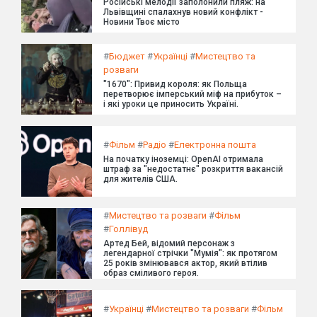
Російські мелодії заполонили пляж: на
Львівщині спалахнув новий конфлікт -
Новини Твоє місто
#
Бюджет
#
Українці
#
Мистецтво та
розваги
"1670": Привид короля: як Польща
перетворює імперський міф на прибуток –
і які уроки це приносить Україні.
#
Фільм
#
Радіо
#
Електронна пошта
На початку іноземці: OpenAI отримала
штраф за "недостатнє" розкриття вакансій
для жителів США.
#
Мистецтво та розваги
#
Фільм
#
Голлівуд
Артед Бей, відомий персонаж з
легендарної стрічки "Мумія": як протягом
25 років змінювався актор, який втілив
образ сміливого героя.
#
Українці
#
Мистецтво та розваги
#
Фільм