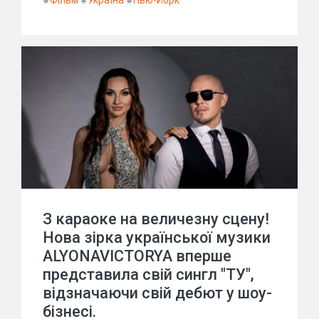
#
Фільм
#
Україна
#
Нью-Йорк
З караоке на величезну сцену!
Нова зірка української музики
ALYONAVICTORYA вперше
представила свій сингл "ТУ",
відзначаючи свій дебют у шоу-
бізнесі.