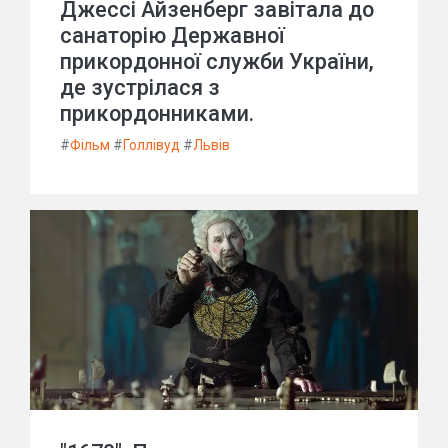
Джессі Айзенберг завітала до
санаторію Державної
прикордонної служби України,
де зустрілася з
прикордонниками.
#
Фільм
#
Голлівуд
#
Львів