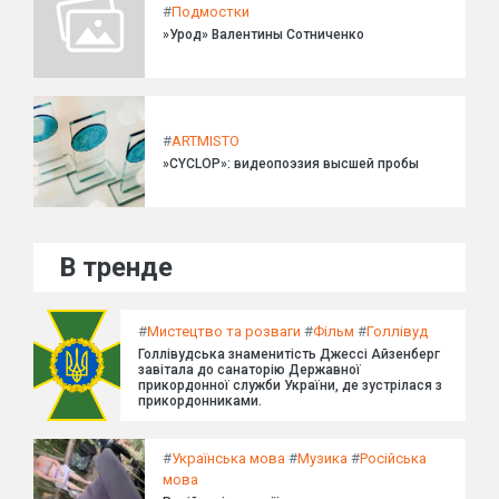
#
Подмостки
»Урод» Валентины Сотниченко
#
ARTMISTO
»CYCLOP»: видеопоэзия высшей пробы
В тренде
#
Мистецтво та розваги
#
Фільм
#
Голлівуд
Голлівудська знаменитість Джессі Айзенберг
завітала до санаторію Державної
прикордонної служби України, де зустрілася з
прикордонниками.
#
Українська мова
#
Музика
#
Російська
мова