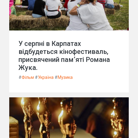
У серпні в Карпатах
відбудеться кінофестиваль,
присвячений пам’яті Романа
Жука.
#
Фільм
#
Україна
#
Музика