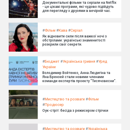
Документальні фільми та серіали на Netflix
- це цікаві програми, які чудово підійдуть
для перегляду з друзями в вечірній час.
#
Фільм
#
Кава
#
Серіал
Як відновити сили після важкої ночі з
обстрілами: українські знаменитості
розкрили свої секрети.
#
Бюджет
#
Українська гривня
#
Уряд
України
Володимир Войтенко, Анна Людигіна та
Яна Брензей стали новими членами
команди експертів проекту "Тисячовесни".
#
Мистецтво та розваги
#
Фільм
#
Продюсер
Оук-стріт: бесіда з режисером стрічки
#
Мистецтво та розваги
#
Українська