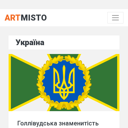
ART
MISTO
Україна
Голлівудська знаменитість