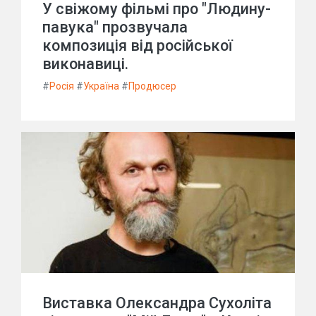
У свіжому фільмі про "Людину-
павука" прозвучала
композиція від російської
виконавиці.
#
Росія
#
Україна
#
Продюсер
Виставка Олександра Сухоліта