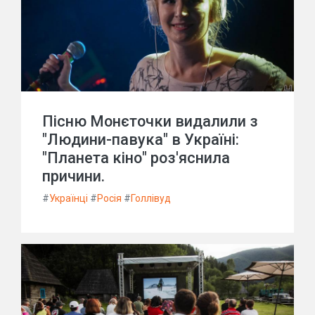
Пісню Монєточки видалили з
"Людини-павука" в Україні:
"Планета кіно" роз'яснила
причини.
#
Українці
#
Росія
#
Голлівуд