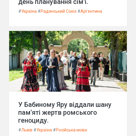
день планування сім'ї.
#
Україна
#
Радянський Союз
#
Аргентина
У Бабиному Яру віддали шану
пам'яті жертв ромського
геноциду.
#
Львів
#
Україна
#
Російська мова