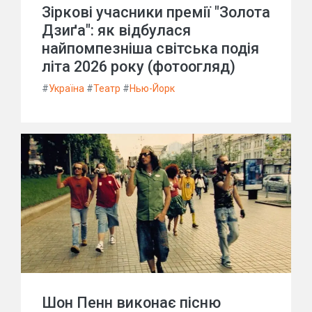
Зіркові учасники премії "Золота
Дзиґа": як відбулася
найпомпезніша світська подія
літа 2026 року (фотоогляд)
#
Україна
#
Театр
#
Нью-Йорк
Шон Пенн виконає пісню