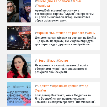
#
Мистецтво та розваги
#
Фільм
#
Голлівуд
Артед Бей, відомий персонаж з
легендарної стрічки "Мумія": як протягом
25 років змінювався актор, який втілив
образ сміливого героя.
#
Українці
#
Мистецтво та розваги
#
Фільм
Документальні фільми та серіали на Netflix
- це цікаві програми, які чудово підійдуть
для перегляду з друзями в вечірній час.
#
Фільм
#
Кава
#
Серіал
Як відновити сили після важкої ночі з
обстрілами: українські знаменитості
розкрили свої секрети.
#
Бюджет
#
Українська гривня
#
Уряд
України
Володимир Войтенко, Анна Людигіна та
Яна Брензей стали новими членами
команди експертів проекту "Тисячовесни".