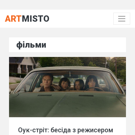
ART
MISTO
фільми
Оук-стріт: бесіда з режисером