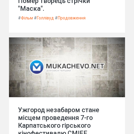
Помер творець стрічки
"Маска".
#
Фільм
#
Голлівуд
#
Продовження
Ужгород незабаром стане
місцем проведення 7-го
Карпатського гірського
кінофестивалю CMIFF.