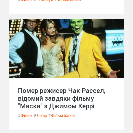
Помер режисер Чак Рассел,
відомий завдяки фільму
"Маска" з Джимом Керрі.
#
Фільм
#
Лікар
#
Фільм жахів