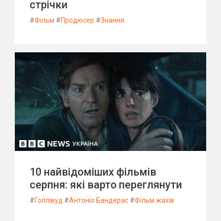
стрічки
#
Фільм
#
Продюсер
#
Знання
10 найвідоміших фільмів
серпня: які варто переглянути
#
Голлівуд
#
Антоніо Бандерас
#
Фільм жахів