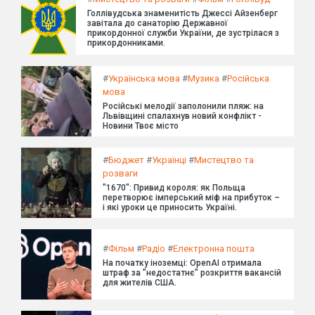
Голлівудська знаменитість Джессі Айзенберг
завітала до санаторію Державної
прикордонної служби України, де зустрілася з
прикордонниками.
#
Українська мова
#
Музика
#
Російська
мова
Російські мелодії заполонили пляж: на
Львівщині спалахнув новий конфлікт -
Новини Твоє місто
#
Бюджет
#
Українці
#
Мистецтво та
розваги
"1670": Привид короля: як Польща
перетворює імперський міф на прибуток –
і які уроки це приносить Україні.
#
Фільм
#
Радіо
#
Електронна пошта
На початку іноземці: OpenAI отримала
штраф за "недостатнє" розкриття вакансій
для жителів США.