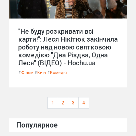
"Не буду розкривати всі
карти!": Леся Нікітюк закінчила
роботу над новою святковою
комедією "Два Різдва, Одна
Леся" (ВІДЕО) - Hochu.ua
#
Фільм
#
Київ
#
Комедія
1
2
3
4
Популярное