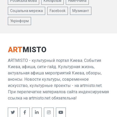
Російська мова
Кінофільм
Німеччина
Соціальна мережа
Facebook
Музикант
Укрінформ
ART
MISTO
ARTMISTO - культурный портал Киева. События
Киева, афиша, сити-гайд. Культурная жизнь,
актуальная афиша мероприятий Киева, обзоры,
анонсы. Новости культуры, современное
искусство, культурные проекты - на artmisto.net.
При перепечатке материалов сайта индексируемая
ссылка на artmisto.net обязательна!