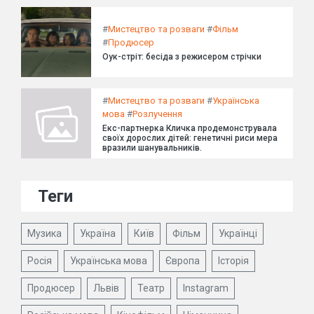
#
Мистецтво та розваги
#
Фільм
#
Продюсер
Оук-стріт: бесіда з режисером стрічки
#
Мистецтво та розваги
#
Українська
мова
#
Розлучення
Екс-партнерка Кличка продемонструвала
своїх дорослих дітей: генетичні риси мера
вразили шанувальників.
Теги
Музика
Україна
Київ
Фільм
Українці
Росія
Українська мова
Європа
Історія
Продюсер
Львів
Театр
Instagram