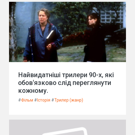
Найвидатніші трилери 90-х, які
обов'язково слід переглянути
кожному.
#
Фільм
#
Історія
#
Трилер (жанр)