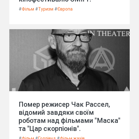
#
Фільм
#
Туризм
#
Європа
Помер режисер Чак Рассел,
відомий завдяки своїм
роботам над фільмами "Маска"
та "Цар скорпіонів".
#
Фільм
#
Голлівуд
#
Фільм жахів