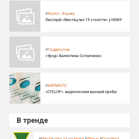
#
Холст. Форма
Лекторій «Мистецтво 19 століття» у НХМУ
#
Подмостки
»Урод» Валентины Сотниченко
#
ARTMISTO
»CYCLOP»: видеопоэзия высшей пробы
В тренде
#
Мистецтво та розваги
#
Фільм
#
Голлівуд