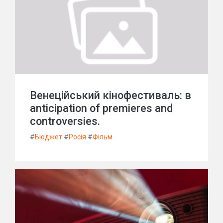
Венеційський кінофестиваль: в
anticipation of premieres and
controversies.
#
Бюджет
#
Росія
#
Фільм