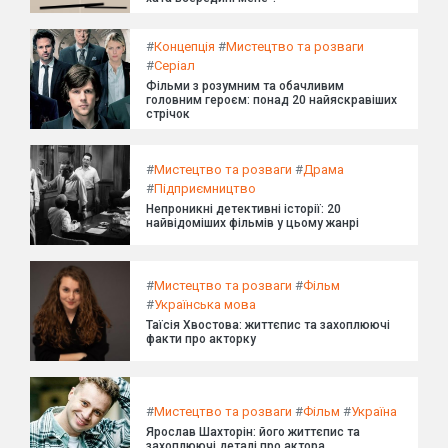
#
Концепція
#
Мистецтво та розваги
#
Серіал
Фільми з розумним та обачливим
головним героєм: понад 20 найяскравіших
стрічок
#
Мистецтво та розваги
#
Драма
#
Підприємництво
Непроникні детективні історії: 20
найвідоміших фільмів у цьому жанрі
#
Мистецтво та розваги
#
Фільм
#
Українська мова
Таїсія Хвостова: життєпис та захоплюючі
факти про акторку
#
Мистецтво та розваги
#
Фільм
#
Україна
Ярослав Шахторін: його життєпис та
захоплюючі деталі про актора