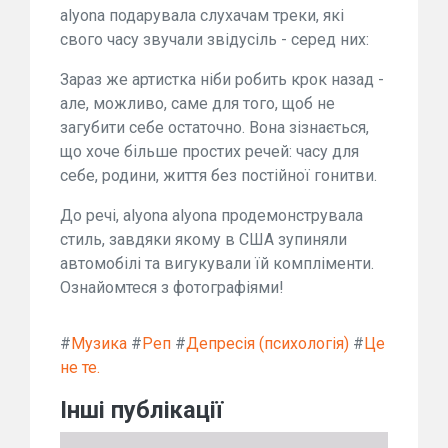
alyona подарувала слухачам треки, які
свого часу звучали звідусіль - серед них:
Зараз же артистка ніби робить крок назад -
але, можливо, саме для того, щоб не
загубити себе остаточно. Вона зізнається,
що хоче більше простих речей: часу для
себе, родини, життя без постійної гонитви.
До речі, alyona alyona продемонструвала
стиль, завдяки якому в США зупиняли
автомобілі та вигукували їй компліменти.
Ознайомтеся з фотографіями!
#
Музика
#
Реп
#
Депресія (психологія)
#
Це
не те.
Інші публікації