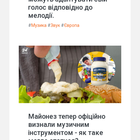
голос відповідно до
мелодії.
#
Музика
#
Звук
#
Європа
Майонез тепер офіційно
визнали музичним
інструментом - як таке