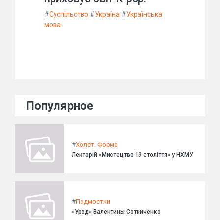
#
Суспільство
#
Україна
#
Українська
мова
Популярное
#
Холст. Форма
Лекторій «Мистецтво 19 століття» у НХМУ
#
Подмостки
»Урод» Валентины Сотниченко