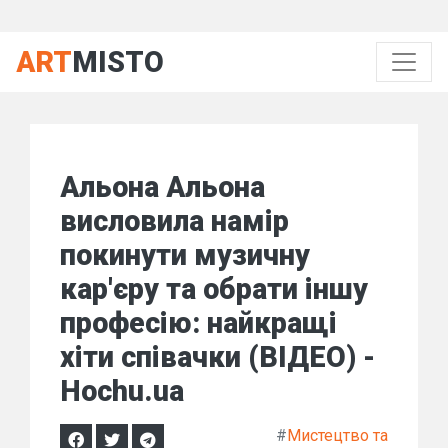
ART
MISTO
Альона Альона
висловила намір
покинути музичну
кар'єру та обрати іншу
професію: найкращі
хіти співачки (ВІДЕО) -
Hochu.ua
#
Мистецтво та