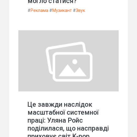
могло статися?
#
Реклама
#
Музикант
#
Звук
Це завжди наслідок
масштабної системної
праці: Уляна Ройс
поділилася, що насправді
приховує світ K-pop.