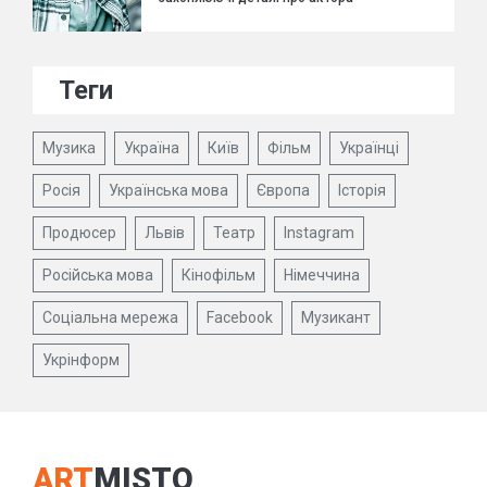
Теги
Музика
Україна
Київ
Фільм
Українці
Росія
Українська мова
Європа
Історія
Продюсер
Львів
Театр
Instagram
Російська мова
Кінофільм
Німеччина
Соціальна мережа
Facebook
Музикант
Укрінформ
ART
MISTO