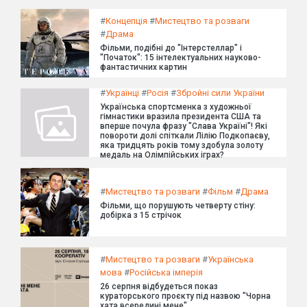
#
Концепція
#
Мистецтво та розваги
#
Драма
Фільми, подібні до "Інтерстеллар" і
"Початок": 15 інтелектуальних науково-
фантастичних картин
#
Українці
#
Росія
#
Збройні сили України
Українська спортсменка з художньої
гімнастики вразила президента США та
вперше почула фразу "Слава Україні"! Які
повороти долі спіткали Лілію Подкопаєву,
яка тридцять років тому здобула золоту
медаль на Олімпійських іграх?
#
Мистецтво та розваги
#
Фільм
#
Драма
Фільми, що порушують четверту стіну:
добірка з 15 стрічок
#
Мистецтво та розваги
#
Українська
мова
#
Російська імперія
26 серпня відбудеться показ
кураторського проєкту під назвою "Чорна
хата всередині мене".