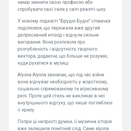
намір змінити свою професію або
спробувати свої сили у світі реаліті-шоу.
У новому подкасті "Брудні Будні" співачка
поділилася, що пережила вже другий
депресивний епізод і відчула сильне
вигорання. Вона розповіла про
розгубленість і відсутність творчого
вектора, додаючи, що більше не розуміє,
куди рухатися в музиці.
Alyona Alyona зазначає, що під час війни
вона відчуває необхідність у жорсткому,
соціально спрямованому та агресивному
репі. Проте цей стиль не викликає в неї
внутрішнього відгуку, що лише поглиблює
її кризу.
Попри ці непрості думки, її музична історія
вже залишила помітний слід. Саме alyona