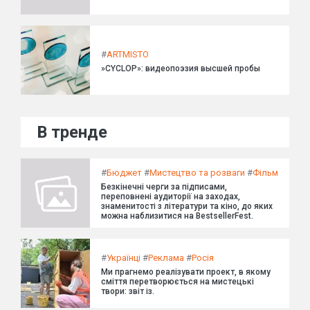
#
ARTMISTO
»CYCLOP»: видеопоэзия высшей пробы
В тренде
#
Бюджет
#
Мистецтво та розваги
#
Фільм
Безкінечні черги за підписами,
переповнені аудиторії на заходах,
знаменитості з літератури та кіно, до яких
можна наблизитися на BestsellerFest.
#
Українці
#
Реклама
#
Росія
Ми прагнемо реалізувати проект, в якому
сміття перетворюється на мистецькі
твори: звіт із.