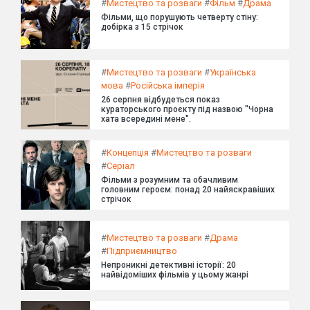
#
Мистецтво та розваги
#
Фільм
#
Драма
Фільми, що порушують четверту стіну:
добірка з 15 стрічок
#
Мистецтво та розваги
#
Українська
мова
#
Російська імперія
26 серпня відбудеться показ
кураторського проєкту під назвою "Чорна
хата всередині мене".
#
Концепція
#
Мистецтво та розваги
#
Серіал
Фільми з розумним та обачливим
головним героєм: понад 20 найяскравіших
стрічок
#
Мистецтво та розваги
#
Драма
#
Підприємництво
Непроникні детективні історії: 20
найвідоміших фільмів у цьому жанрі