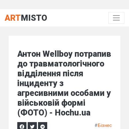
ART
MISTO
Антон Wellboy потрапив
до травматологічного
відділення після
інциденту з
агресивними особами у
військовій формі
(ФОТО) - Hochu.ua
#
Бізнес