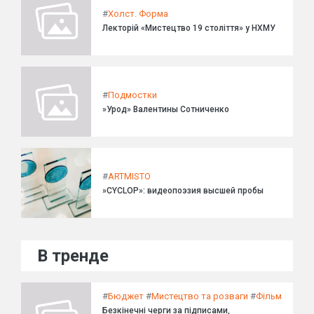
#
Холст. Форма
Лекторій «Мистецтво 19 століття» у НХМУ
#
Подмостки
»Урод» Валентины Сотниченко
#
ARTMISTO
»CYCLOP»: видеопоэзия высшей пробы
В тренде
#
Бюджет
#
Мистецтво та розваги
#
Фільм
Безкінечні черги за підписами,