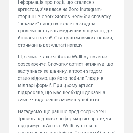
Інформація про події, що сталися з
артистом, з'явилася на його Instagram-
сторінці. У своїх Stories Вельбой спочатку
"показав" синці на голові, а згодом
продемонстрував медичний документ, де
йшлося про забої та травми м'яких тканин,
отримані в результаті нападу.
Що саме сталося, Антон Wellboy поки не
розсекречує. Спочатку артист натякнув, що
заступився за дівчину, а трохи згодом
стало відомо, що його побили "люди в
мілітарі формі". При цьому артист
підкреслив, що має необхідні докази, а
саме -- відеозапис моменту побиття.
Нагадуємо, що раніше продюсер Євген
Тріплов поділився інформацією про те, чи
підтримує зв'язок з Wellboy після їх
резонансного конфлікту. Протягом більшої