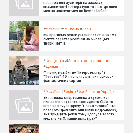
переповнені аудиторії на заходах,
знаменитості з літератури та кіно, до яких
можна наблизитися на BestsellerFest.
#
Українці
#
Реклама
#
Росія
Ми прагнемо реалізувати проект, в якому
сміття перетворюється на мистецькі
твори: звіт із.
#
Концепція
#
Мистецтво та розваги
#
Драма
Фільми, подібні до "Інтерстеллар" і
"Початок": 15 інтелектуальних науково-
фантастичних картин
#
Українці
#
Росія
#
Збройні сили України
Українська спортсменка з художньої
гімнастики вразила президента США та
вперше почула фразу "Слава Україні"! Які
повороти долі спіткали Лілію Подкопаєву,
яка тридцять років тому здобула золоту
медаль на Олімпійських іграх?