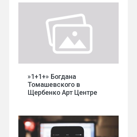
»1+1+» Богдана
Томашевского в
Щербенко Арт Центре