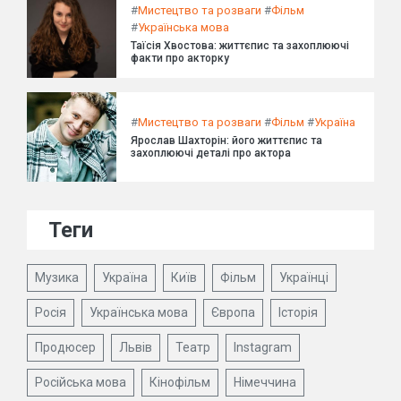
#
Мистецтво та розваги
#
Фільм
#
Українська мова
Таїсія Хвостова: життєпис та захоплюючі
факти про акторку
#
Мистецтво та розваги
#
Фільм
#
Україна
Ярослав Шахторін: його життєпис та
захоплюючі деталі про актора
Теги
Музика
Україна
Київ
Фільм
Українці
Росія
Українська мова
Європа
Історія
Продюсер
Львів
Театр
Instagram
Російська мова
Кінофільм
Німеччина