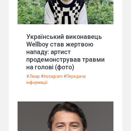
Український виконавець
Wellboy став жертвою
нападу: артист
продемонстрував травми
на голові (фото)
#
Лікар
#
Instagram
#
Передача
інформації