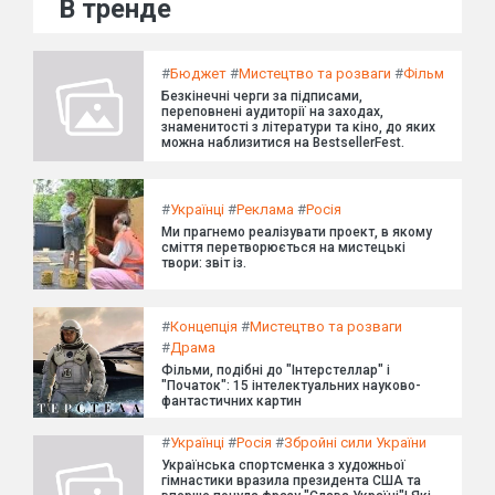
В тренде
#
Бюджет
#
Мистецтво та розваги
#
Фільм
Безкінечні черги за підписами,
переповнені аудиторії на заходах,
знаменитості з літератури та кіно, до яких
можна наблизитися на BestsellerFest.
#
Українці
#
Реклама
#
Росія
Ми прагнемо реалізувати проект, в якому
сміття перетворюється на мистецькі
твори: звіт із.
#
Концепція
#
Мистецтво та розваги
#
Драма
Фільми, подібні до "Інтерстеллар" і
"Початок": 15 інтелектуальних науково-
фантастичних картин
#
Українці
#
Росія
#
Збройні сили України
Українська спортсменка з художньої
гімнастики вразила президента США та