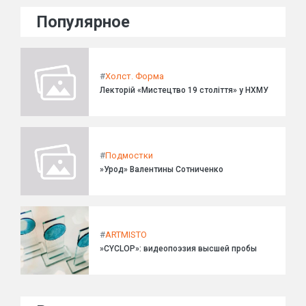
Популярное
#
Холст. Форма
Лекторій «Мистецтво 19 століття» у НХМУ
#
Подмостки
»Урод» Валентины Сотниченко
#
ARTMISTO
»CYCLOP»: видеопоэзия высшей пробы