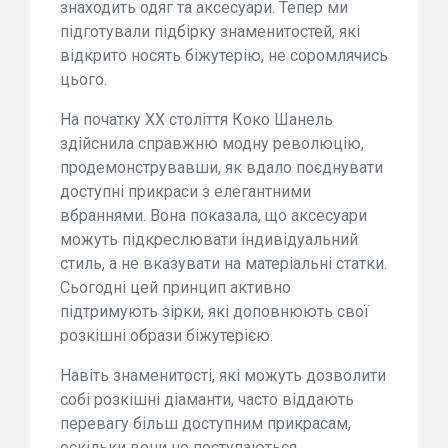
знаходить одяг та аксесуари. Тепер ми
підготували підбірку знаменитостей, які
відкрито носять біжутерію, не соромлячись
цього.
На початку XX століття Коко Шанель
здійснила справжню модну революцію,
продемонструвавши, як вдало поєднувати
доступні прикраси з елегантними
вбраннями. Вона показала, що аксесуари
можуть підкреслювати індивідуальний
стиль, а не вказувати на матеріальні статки.
Сьогодні цей принцип активно
підтримують зірки, які доповнюють свої
розкішні образи біжутерією.
Навіть знаменитості, які можуть дозволити
собі розкішні діаманти, часто віддають
перевагу більш доступним прикрасам,
оскільки вони не поступаються