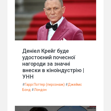
Деніел Крейг буде
удостоєний почесної
нагороди за значні
внески в кіноіндустрію |
УНН
#
Гаррі Поттер (персонаж)
#
Джеймс
Бонд
#
Лондон