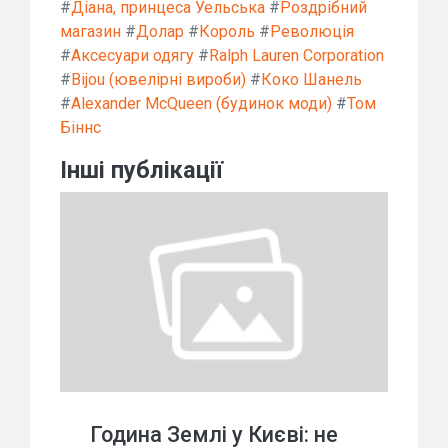
#
Діана, принцеса Уельська
#
Роздрібний
магазин
#
Долар
#
Король
#
Революція
#
Аксесуари одягу
#
Ralph Lauren Corporation
#
Bijou (ювелірні вироби)
#
Коко Шанель
#
Alexander McQueen (будинок моди)
#
Том
Біннс
Інші публікації
Година Землі у Києві: не