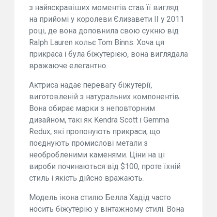
з найяскравіших моментів став її вигляд
на прийомі у королеви Єлизавети II у 2011
році, де вона доповнила свою сукню від
Ralph Lauren кольє Tom Binns. Хоча ця
прикраса і була біжутерією, вона виглядала
вражаюче елегантно.
Актриса надає перевагу біжутерії,
виготовленій з натуральних компонентів.
Вона обирає марки з неповторним
дизайном, такі як Kendra Scott і Gemma
Redux, які пропонують прикраси, що
поєднують промислові метали з
необробленими каменями. Ціни на ці
вироби починаються від $100, проте їхній
стиль і якість дійсно вражають.
Модель ікона стилю Белла Хадід часто
носить біжутерію у вінтажному стилі. Вона