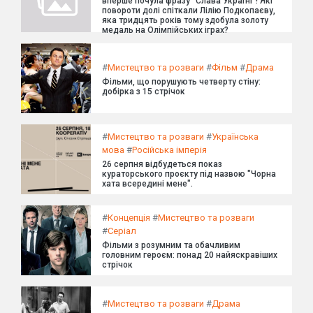
вперше почула фразу "Слава Україні"! Які
повороти долі спіткали Лілію Подкопаєву,
яка тридцять років тому здобула золоту
медаль на Олімпійських іграх?
#
Мистецтво та розваги
#
Фільм
#
Драма
Фільми, що порушують четверту стіну:
добірка з 15 стрічок
#
Мистецтво та розваги
#
Українська
мова
#
Російська імперія
26 серпня відбудеться показ
кураторського проєкту під назвою "Чорна
хата всередині мене".
#
Концепція
#
Мистецтво та розваги
#
Серіал
Фільми з розумним та обачливим
головним героєм: понад 20 найяскравіших
стрічок
#
Мистецтво та розваги
#
Драма