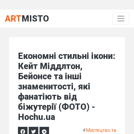
ART
MISTO
Економні стильні ікони:
Кейт Міддлтон,
Бейонсе та інші
знаменитості, які
фанатіють від
біжутерії (ФОТО) -
Hochu.ua
#
Мистецтво та