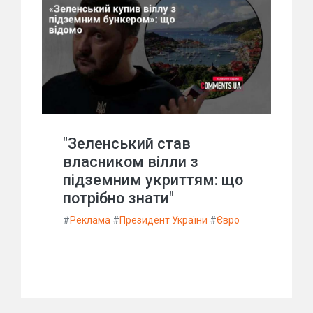
"Зеленський став
власником вілли з
підземним укриттям: що
потрібно знати"
#
Реклама
#
Президент України
#
Євро