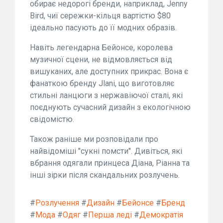
обирає недорогі бренди, наприклад, Jenny
Bird, чиї сережки-кільця вартістю $80
ідеально пасують до її модних образів.
Навіть легендарна Бейонсе, королева
музичної сцени, не відмовляється від
вишуканих, але доступних прикрас. Вона є
фанаткою бренду Jlani, що виготовляє
стильні ланцюги з нержавіючої сталі, які
поєднують сучасний дизайн з екологічною
свідомістю.
Також раніше ми розповідали про
найвідоміші "сукні помсти". Дивіться, які
вбрання одягали принцеса Діана, Ріанна та
інші зірки після скандальних розлучень.
#
Розлучення
#
Дизайн
#
Бейонсе
#
Бренд
#
Мода
#
Одяг
#
Перша леді
#
Демократія