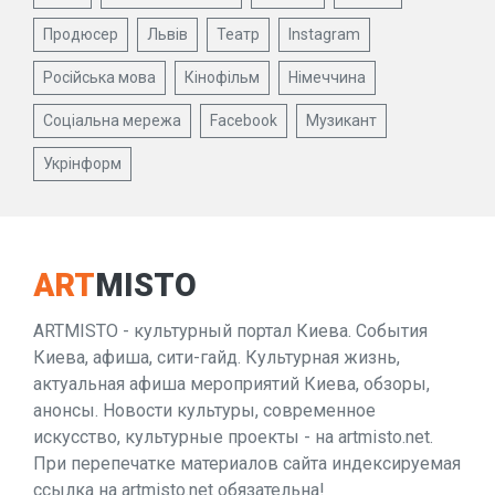
Продюсер
Львів
Театр
Instagram
Російська мова
Кінофільм
Німеччина
Соціальна мережа
Facebook
Музикант
Укрінформ
ART
MISTO
ARTMISTO - культурный портал Киева. События
Киева, афиша, сити-гайд. Культурная жизнь,
актуальная афиша мероприятий Киева, обзоры,
анонсы. Новости культуры, современное
искусство, культурные проекты - на artmisto.net.
При перепечатке материалов сайта индексируемая
ссылка на artmisto.net обязательна!