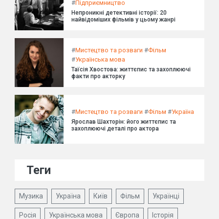
#
Підприємництво
Непроникні детективні історії: 20
найвідоміших фільмів у цьому жанрі
#
Мистецтво та розваги
#
Фільм
#
Українська мова
Таїсія Хвостова: життєпис та захоплюючі
факти про акторку
#
Мистецтво та розваги
#
Фільм
#
Україна
Ярослав Шахторін: його життєпис та
захоплюючі деталі про актора
Теги
Музика
Україна
Київ
Фільм
Українці
Росія
Українська мова
Європа
Історія