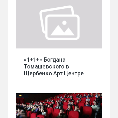
»1+1+» Богдана
Томашевского в
Щербенко Арт Центре