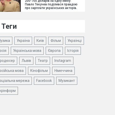
200-700 доларів за одну зміну:
Павло Текучев поділився правдою
про зарплати українських акторів.
Теги
узика
Україна
Київ
Фільм
Українці
осія
Українська мова
Європа
Історія
родюсер
Львів
Театр
Instagram
осійська мова
Кінофільм
Німеччина
оціальна мережа
Facebook
Музикант
крінформ