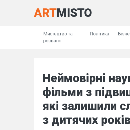
ART
MISTO
Мистецтво та
Політика
Бізне
розваги
Неймовірні нау
фільми з підв
які залишили сл
з дитячих років