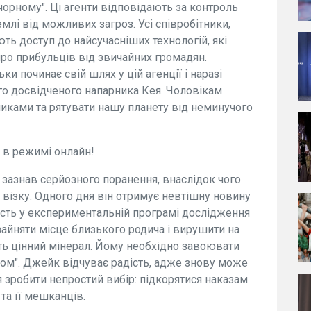
чорному". Ці агенти відповідають за контроль
емлі від можливих загроз. Усі співробітники,
ють доступ до найсучасніших технологій, які
про прибульців від звичайних громадян.
и починає свій шлях у цій агенції і наразі
го досвідченого напарника Кея. Чоловікам
иками та рятувати нашу планету від неминучого
 в режимі онлайн!
зазнав серйозного поранення, внаслідок чого
візку. Одного дня він отримує невтішну новину
часть у експериментальній програмі дослідження
зайняти місце близького родича і вирушити на
ть цінний мінерал. Йому необхідно завоювати
ром". Джейк відчуває радість, адже знову може
 зробити непростий вибір: підкорятися наказам
та її мешканців.