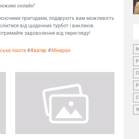
 режимі онлайн"
оплюючими пригодами, подарують вам можливість
оліктися від щоденних турбот і викликів.
 отримайте задоволення від перегляду!
М
ська піхота
#
Аватар
#
Мінерал
Р
П
Р
С
У