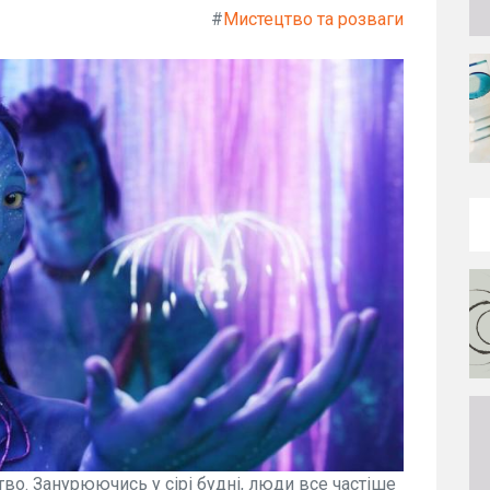
#
Мистецтво та розваги
тво. Занурюючись у сірі будні, люди все частіше