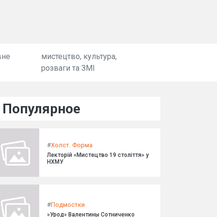
вне
мистецтво, культура,
розваги та ЗМІ
Популярное
#
Холст. Форма
Лекторій «Мистецтво 19 століття» у
НХМУ
#
Подмостки
»Урод» Валентины Сотниченко