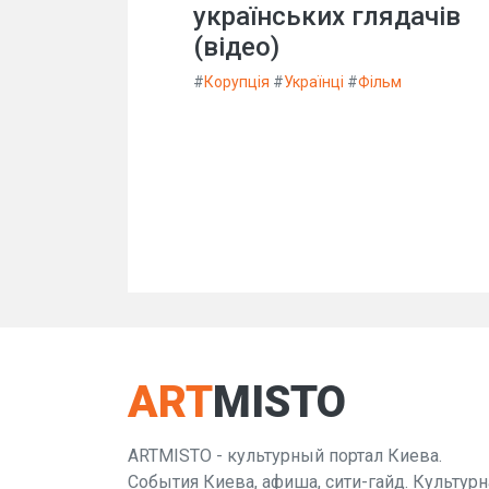
українських глядачів
(відео)
#
Корупція
#
Українці
#
Фільм
ART
MISTO
ARTMISTO - культурный портал Киева.
События Киева, афиша, сити-гайд. Культурн