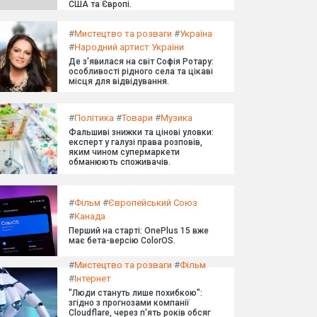
США та Європі.
#
Мистецтво та розваги
#
Україна
#
Народний артист України
Де з'явилася на світ Софія Ротару:
особливості рідного села та цікаві
місця для відвідування.
#
Політика
#
Товари
#
Музика
Фальшиві знижки та цінові уловки:
експерт у галузі права розповів,
яким чином супермаркети
обманюють споживачів.
#
Фільм
#
Європейський Союз
#
Канада
Перший на старті: OnePlus 15 вже
має бета-версію ColorOS.
#
Мистецтво та розваги
#
Фільм
#
Інтернет
"Люди стануть лише похибкою":
згідно з прогнозами компанії
Cloudflare, через п'ять років обсяг