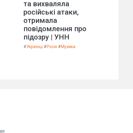
та вихваляла
російські атаки,
отримала
повідомлення про
підозру | УНН
#
Українці
#
Росія
#
Музика
ая