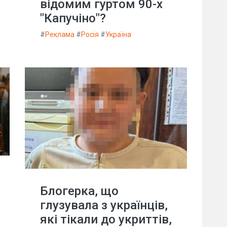
відомим гуртом 90-х
"Капучіно"?
#
Реклама
#
Росія
#
Україна
Блогерка, що
глузувала з українців,
які тікали до укриттів,