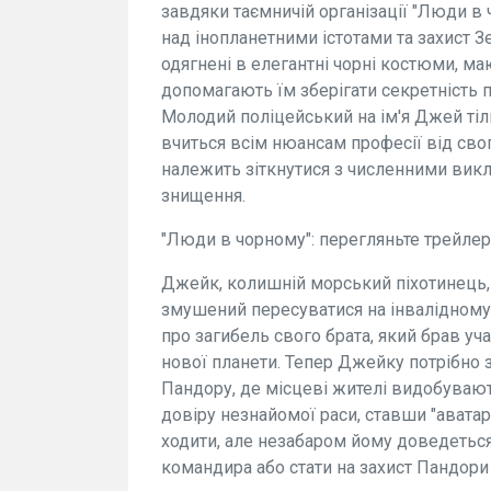
завдяки таємничій організації "Люди в 
над інопланетними істотами та захист З
одягнені в елегантні чорні костюми, ма
допомагають їм зберігати секретність 
Молодий поліцейський на ім'я Джей тільк
вчиться всім нюансам професії від сво
належить зіткнутися з численними викл
знищення.
"Люди в чорному": перегляньте трейлер
Джейк, колишній морський піхотинець, 
змушений пересуватися на інвалідному 
про загибель свого брата, який брав у
нової планети. Тепер Джейку потрібно 
Пандору, де місцеві жителі видобуваю
довіру незнайомої раси, ставши "авата
ходити, але незабаром йому доведеться
командира або стати на захист Пандори 