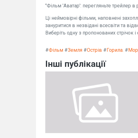
"Фільм 'Аватар': перегляньте трейлер в
Ці неймовірні фільми, наповнені зах
зануритися в незвідані всесвіти та відв
Виберіть одну з пропонованих стрічок і
#
Фільм
#
Земля
#
Острів
#
Горила.
#
Мор
Інші публікації