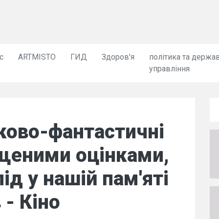
с
ARTMISTO
ГИД
Здоров'я
політика та держа
управління
ково-фантастичні
ищеними оцінками,
ід у нашій пам'яті
 - Кіно