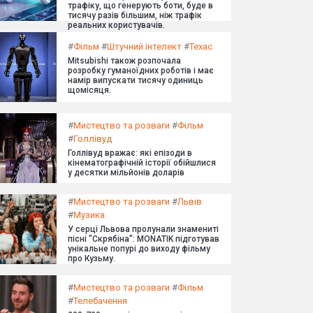
трафіку, що генерують боти, буде в
тисячу разів більшим, ніж трафік
реальних користувачів.
#
Фільм
#
Штучний інтелект
#
Техас
Mitsubishi також розпочала
розробку гуманоїдних роботів і має
намір випускати тисячу одиниць
щомісяця.
#
Мистецтво та розваги
#
Фільм
#
Голлівуд
Голлівуд вражає: які епізоди в
кінематографічній історії обійшлися
у десятки мільйонів доларів
#
Мистецтво та розваги
#
Львів
#
Музика
У серці Львова пролунали знамениті
пісні "Скрябіна": MONATIK підготував
унікальне попурі до виходу фільму
про Кузьму.
#
Мистецтво та розваги
#
Фільм
#
Телебачення