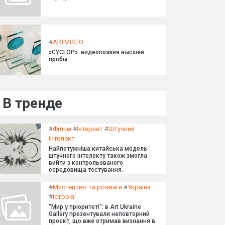
#
ARTMISTO
»CYCLOP»: видеопоэзия высшей
пробы
В тренде
#
Фільм
#
Інтернет
#
Штучний
інтелект
Найпотужніша китайська модель
штучного інтелекту також змогла
вийти з контрольованого
середовища тестування.
#
Мистецтво та розваги
#
Україна
#
Історія
"Мир у пріоритеті": в Art Ukraine
Gallery презентували неповторний
проєкт, що вже отримав визнання в