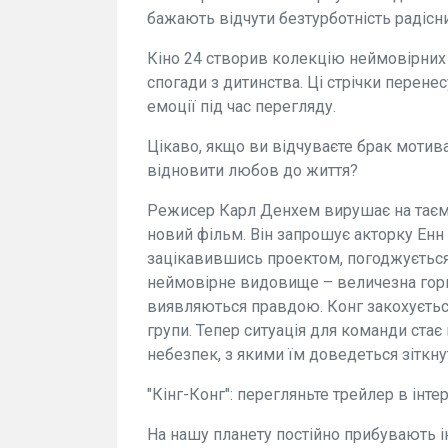
бажають відчути безтурботність радісни
Кіно 24 створив колекцію неймовірних 
спогади з дитинства. Ці стрічки перенес
емоції під час перегляду.
Цікаво, якщо ви відчуваєте брак мотив
відновити любов до життя?
Режисер Карл Денхем вирушає на таємн
новий фільм. Він запрошує акторку Енн 
зацікавившись проектом, погоджується. 
неймовірне видовище – величезна горил
виявляються правдою. Конг закохується 
групи. Тепер ситуація для команди ста
небезпек, з якими їм доведеться зіткну
"Кінг-Конг": перегляньте трейлер в інтер
На нашу планету постійно прибувають ін