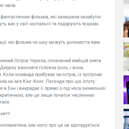
х часів.
фантастичних фільмів, які залишили незабутні
уть вас у світ ностальгії та подарують яскраві
ації: які фільми чи шоу можуть допомогти вам
ичий Острів Черепа, сповнений амбіцій зняти
Дерроу виконати головну роль, і вона,
Коли команда прибуває на острів, їх зустрічає
а на ім'я Кінг-Конг. Легенди про цю істоту
в Енн і викрадає її прямо з-під носа знімальної
є критичною, але це лише початок численних
тися.
неті!
опланетяни, але ніхто про це не здогадується