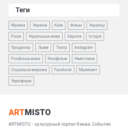
Теги
Музика
Україна
Київ
Фільм
Українці
Росія
Українська мова
Європа
Історія
Продюсер
Львів
Театр
Instagram
Російська мова
Кінофільм
Німеччина
Соціальна мережа
Facebook
Музикант
Укрінформ
ART
MISTO
ARTMISTO - культурный портал Киева. События