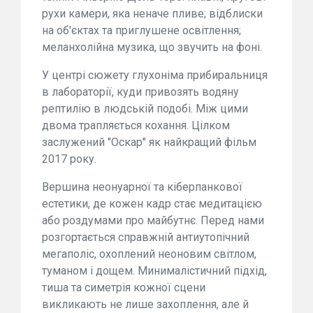
рухи камери, яка неначе пливе; відблиски
на об'єктах та приглушене освітлення;
меланхолійна музика, що звучить на фоні.
У центрі сюжету глухоніма прибиральниця
в лабораторії, куди привозять водяну
рептилію в людській подобі. Між цими
двома трапляється кохання. Цілком
заслужений "Оскар" як найкращий фільм
2017 року.
Вершина неонуарної та кіберпанкової
естетики, де кожен кадр стає медитацією
або роздумами про майбутнє. Перед нами
розгортається справжній антиутопічний
мегаполіс, охоплений неоновим світлом,
туманом і дощем. Минималістичний підхід,
тиша та симетрія кожної сцени
викликають не лише захоплення, але й