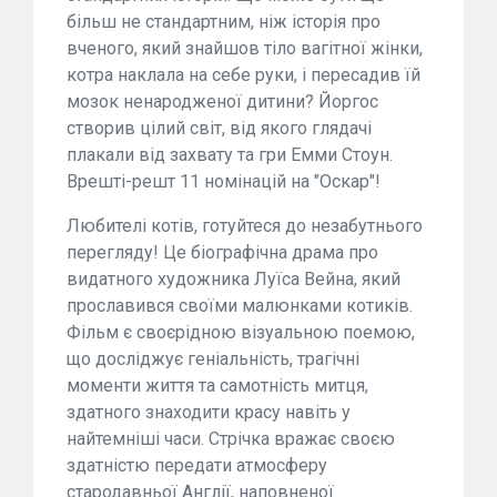
більш не стандартним, ніж історія про
вченого, який знайшов тіло вагітної жінки,
котра наклала на себе руки, і пересадив їй
мозок ненародженої дитини? Йоргос
створив цілий світ, від якого глядачі
плакали від захвату та гри Емми Стоун.
Врешті-решт 11 номінацій на "Оскар"!
Любителі котів, готуйтеся до незабутнього
перегляду! Це біографічна драма про
видатного художника Луїса Вейна, який
прославився своїми малюнками котиків.
Фільм є своєрідною візуальною поемою,
що досліджує геніальність, трагічні
моменти життя та самотність митця,
здатного знаходити красу навіть у
найтемніші часи. Стрічка вражає своєю
здатністю передати атмосферу
стародавньої Англії, наповненої