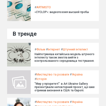
#
ARTMISTO
»CYCLOP»: видеопоэзия высшей пробы
В тренде
#
Фільм
#
Інтернет
#
Штучний інтелект
Найпотужніша китайська модель штучного
інтелекту також змогла вийти з
контрольованого середовища тестування.
#
Мистецтво та розваги
#
Україна
#
Історія
"Мир у пріоритеті": в Art Ukraine Gallery
презентували неповторний проєкт, що вже
отримав визнання в США та Європі.
#
Мистецтво та розваги
#
Україна