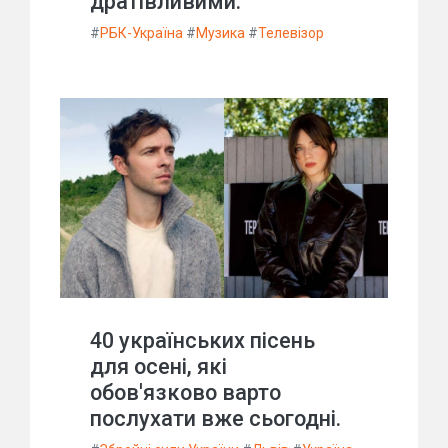
дратівливими.
#
РБК-Україна
#
Музика
#
Телевізор
40 українських пісень
для осені, які
обов'язково варто
послухати вже сьогодні.