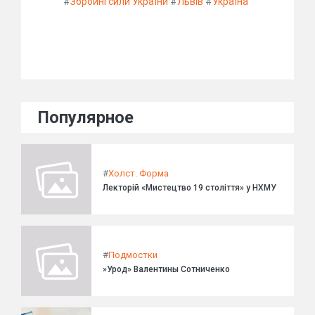
#
Збройні сили України
#
Львів
#
Україна
Популярное
#
Холст. Форма
Лекторій «Мистецтво 19 століття» у НХМУ
#
Подмостки
»Урод» Валентины Сотниченко