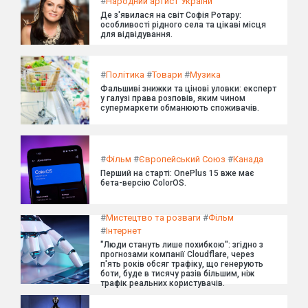
#
Народний артист України
Де з'явилася на світ Софія Ротару:
особливості рідного села та цікаві місця
для відвідування.
#
Політика
#
Товари
#
Музика
Фальшиві знижки та цінові уловки: експерт
у галузі права розповів, яким чином
супермаркети обманюють споживачів.
#
Фільм
#
Європейський Союз
#
Канада
Перший на старті: OnePlus 15 вже має
бета-версію ColorOS.
#
Мистецтво та розваги
#
Фільм
#
Інтернет
"Люди стануть лише похибкою": згідно з
прогнозами компанії Cloudflare, через
п'ять років обсяг трафіку, що генерують
боти, буде в тисячу разів більшим, ніж
трафік реальних користувачів.