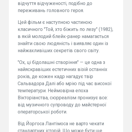
відчуття відчуженості, подібно до
переживань головного героя.
Цей фільм є наступною частиною
класичного "Той, хто біжить по лезу" (1982),
в якій молодий блейк-ранер намагається
знайти свою людяність і виявляє один із
найжахливіших секретів свого світу.
"Ох, ці бідолашні створіння" — це одна з
найяскравіших естетичних візій останніх
років, де кожен кадр нагадує твір
Сальвадора Далі або мрію під час високої
температури. Неймовірна епоха
Вікторіанства, сюрреалізм пронизує все:
від музичного супроводу до майстерної
операторської роботи.
Від Йоргоса Лантімоса не варто чекати
стандартних історій. Що може бути ще