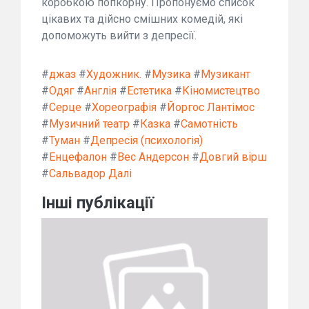
коробкою попкорну. Пропонуємо список
цікавих та дійсно смішних комедій, які
допоможуть вийти з депресії.
#
джаз
#
Художник.
#
Музика
#
Музикант
#
Одяг
#
Англія
#
Естетика
#
Кіномистецтво
#
Серце
#
Хореографія
#
Йоргос Лантімос
#
Музичний театр
#
Казка
#
Самотність
#
Туман
#
Депресія (психологія)
#
Енцефалон
#
Вес Андерсон
#
Довгий вірш
#
Сальвадор Далі
Інші публікації