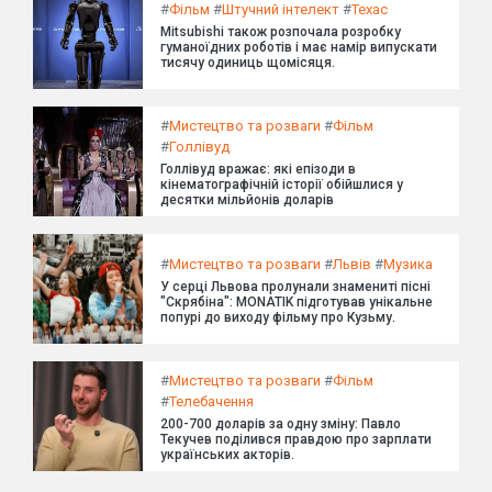
#
Фільм
#
Штучний інтелект
#
Техас
Mitsubishi також розпочала розробку
гуманоїдних роботів і має намір випускати
тисячу одиниць щомісяця.
#
Мистецтво та розваги
#
Фільм
#
Голлівуд
Голлівуд вражає: які епізоди в
кінематографічній історії обійшлися у
десятки мільйонів доларів
#
Мистецтво та розваги
#
Львів
#
Музика
У серці Львова пролунали знамениті пісні
"Скрябіна": MONATIK підготував унікальне
попурі до виходу фільму про Кузьму.
#
Мистецтво та розваги
#
Фільм
#
Телебачення
200-700 доларів за одну зміну: Павло
Текучев поділився правдою про зарплати
українських акторів.