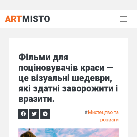
ART
MISTO
Фільми для
поціновувачів краси —
це візуальні шедеври,
які здатні заворожити і
вразити.
#
Мистецтво та
розваги