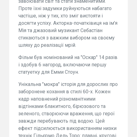
завоювати світ та стати знаменитими.
Проте їхні задумки руйнуються набагато
частіше, ніж у тих, хто зміг вистояти і
досягти успіху. Акторка-початківиця на ім'я
Мія та джазовий музикант Себастіан
стикаються з важким вибором на своєму
шляху до реалізації мрій.
Фільм був номінований на "Оскар" 14 разів
і здобув 6 нагород, включаючи першу
статуетку для Емми Стоун.
Унікальна "мокра" історія для дорослих про
заборонене кохання в стилі 60-х. Кожен
кадр наповнений різноманітними
відтінками блакитного, бірюзового та
зеленого, створюючи враження, що герої
завжди перебувають під водою. Цей
ефект підсилюється використанням низки
технік Гільєрмо Дель Торо: плавні, кругові