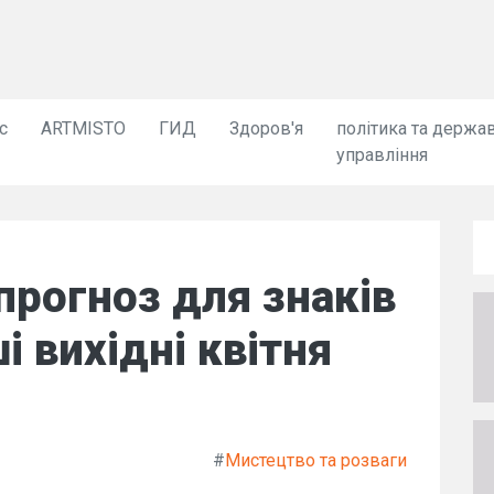
с
ARTMISTO
ГИД
Здоров'я
політика та держа
управління
прогноз для знаків
і вихідні квітня
#
Мистецтво та розваги