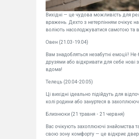
Вихідні — це чудова можливість для ре
вражень. Дехто з нетерпінням очікує на 
воліють насолоджуватися самотою та в
Овен (21.03-19.04)
Вам знадобляться незабутні емоції! Не б
друзями або відкривати для себе нові 
вдома!
Телець (20.04-20.05)
Ці вихідні ідеально підійдуть для відпо
колі родини або зануртеся в захоплюю
Близнюки (21 травня - 21 червня)
Вас очікують захоплюючі знайомства та
свою зону комфорту — це відкриє двер