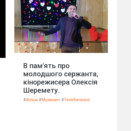
В пам'ять про
молодшого сержанта,
кінорежисера Олексія
Шеремету.
#
Фільм
#
Музикант
#
Телебачення