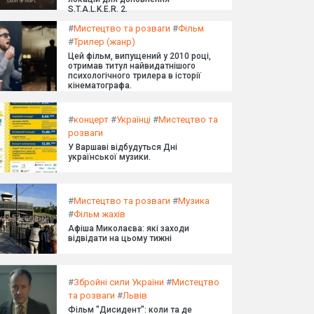
S.T.A.L.K.E.R. 2.
#
Мистецтво та розваги
#
Фільм
#
Трилер (жанр)
Цей фільм, випущений у 2010 році,
отримав титул найвидатнішого
психологічного трилера в історії
кінематографа.
#
концерт
#
Українці
#
Мистецтво та
розваги
У Варшаві відбудуться Дні
української музики.
#
Мистецтво та розваги
#
Музика
#
Фільм жахів
Афіша Миколаєва: які заходи
відвідати на цьому тижні
#
Збройні сили України
#
Мистецтво
та розваги
#
Львів
Фільм "Дисидент": коли та де