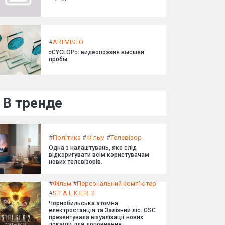
#
ARTMISTO
»CYCLOP»: видеопоэзия высшей
пробы
В тренде
#
Політика
#
Фільм
#
Телевізор
Одна з налаштувань, яке слід
відкоригувати всім користувачам
нових телевізорів.
#
Фільм
#
Персональний комп'ютер
#
S.T.A.L.K.E.R. 2
Чорнобильська атомна
електростанція та Залізний ліс: GSC
презентувала візуалізації нових
локацій для доповнення