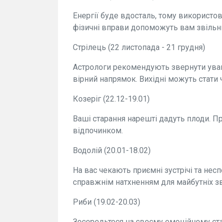
Енергії буде вдосталь, тому використов
фізичні вправи допоможуть вам звільн
Стрілець (22 листопада - 21 грудня)
Астрологи рекомендують звернути уваг
вірний напрямок. Вихідні можуть стати
Козеріг (22.12-19.01)
Ваші старання нарешті дадуть плоди. П
відпочинком.
Водолій (20.01-18.02)
На вас чекають приємні зустрічі та нес
справжнім натхненням для майбутніх з
Риби (19.02-20.03)
Зосередьтеся на своєму емоційному стан