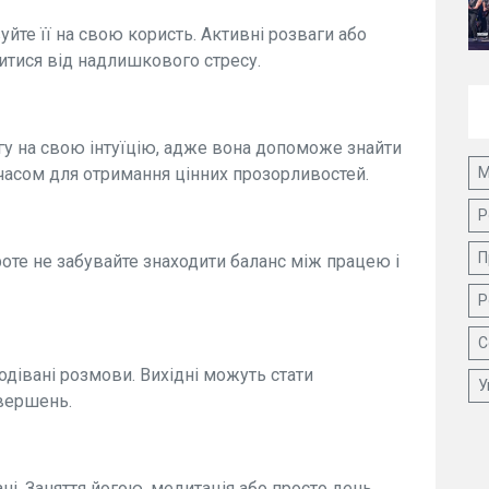
уйте її на свою користь. Активні розваги або
итися від надлишкового стресу.
у на свою інтуїцію, адже вона допоможе знайти
М
 часом для отримання цінних прозорливостей.
Р
П
роте не забувайте знаходити баланс між працею і
Р
С
подівані розмови. Вихідні можуть стати
У
вершень.
і. Заняття йогою, медитація або просто день,