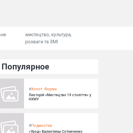
вне
мистецтво, культура,
розваги та ЗМІ
Популярное
#
Холст. Форма
Лекторій «Мистецтво 19 століття» у
НХМУ
#
Подмостки
»Урод» Валентины Сотниченко