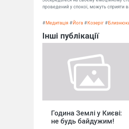
проведений у спокої, можуть сприяти в
#
Медитація
#
Йога
#
Козеріг
#
Близнюки 
Інші публікації
Година Землі у Києві:
не будь байдужим!