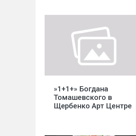
»1+1+» Богдана
Томашевского в
Щербенко Арт Центре