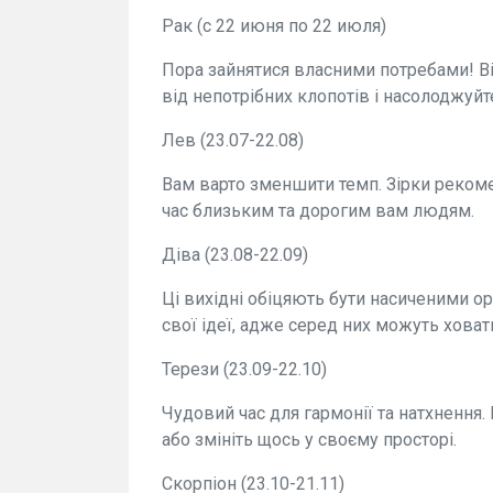
Рак (с 22 июня по 22 июля)
Пора зайнятися власними потребами! Ві
від непотрібних клопотів і насолоджуй
Лев (23.07-22.08)
Вам варто зменшити темп. Зірки рекоме
час близьким та дорогим вам людям.
Діва (23.08-22.09)
Ці вихідні обіцяють бути насиченими о
свої ідеї, адже серед них можуть хова
Терези (23.09-22.10)
Чудовий час для гармонії та натхнення
або змініть щось у своєму просторі.
Скорпіон (23.10-21.11)