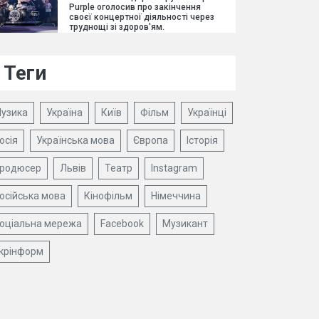
Purple оголосив про закінчення
своєї концертної діяльності через
труднощі зі здоров'ям.
Теги
узика
Україна
Київ
Фільм
Українці
осія
Українська мова
Європа
Історія
родюсер
Львів
Театр
Instagram
осійська мова
Кінофільм
Німеччина
оціальна мережа
Facebook
Музикант
крінформ