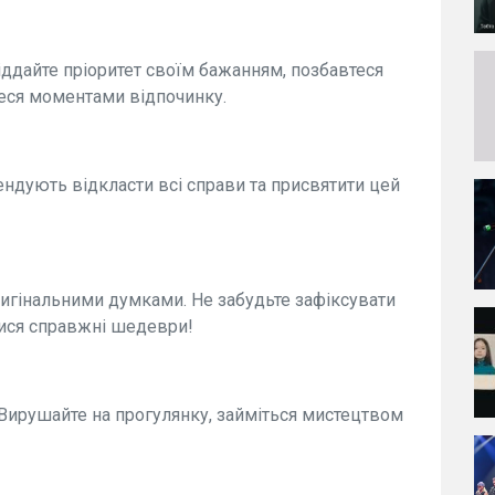
ддайте пріоритет своїм бажанням, позбавтеся
теся моментами відпочинку.
ндують відкласти всі справи та присвятити цей
ригінальними думками. Не забудьте зафіксувати
тися справжні шедеври!
. Вирушайте на прогулянку, займіться мистецтвом