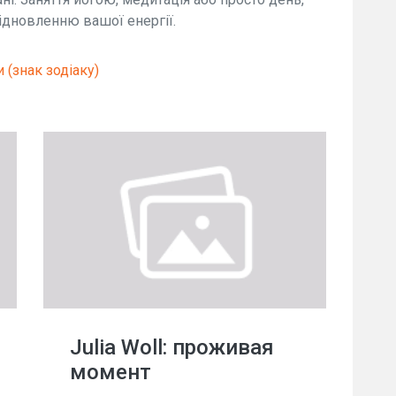
ідновленню вашої енергії.
(знак зодіаку)
Julia Woll: проживая
момент