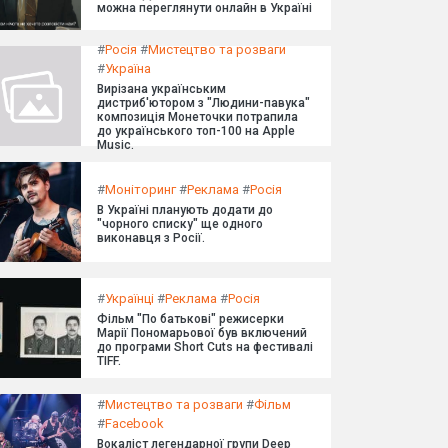
можна переглянути онлайн в Україні
#
Росія
#
Мистецтво та розваги
#
Україна
Вирізана українським
дистриб'ютором з "Людини-павука"
композиція Монеточки потрапила
до українського топ-100 на Apple
Music.
#
Моніторинг
#
Реклама
#
Росія
В Україні планують додати до
"чорного списку" ще одного
виконавця з Росії.
#
Українці
#
Реклама
#
Росія
Фільм "По батькові" режисерки
Марії Пономарьової був включений
до програми Short Cuts на фестивалі
TIFF.
#
Мистецтво та розваги
#
Фільм
#
Facebook
Вокаліст легендарної групи Deep