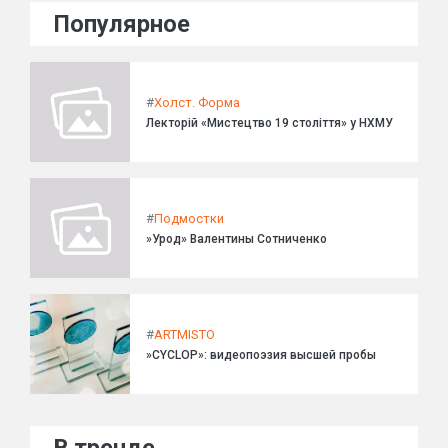
Популярное
#
Холст. Форма
Лекторій «Мистецтво 19 століття» у НХМУ
#
Подмостки
»Урод» Валентины Сотниченко
#
ARTMISTO
»CYCLOP»: видеопоэзия высшей пробы
В тренде