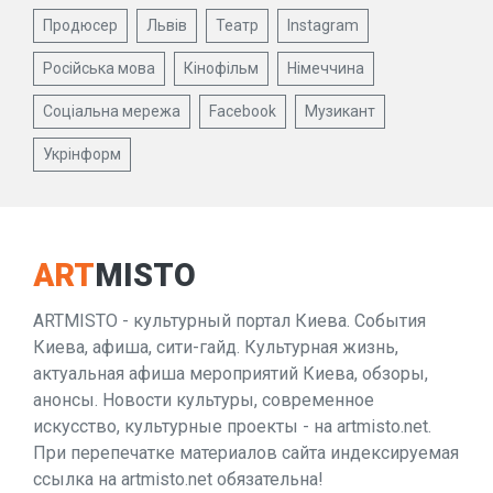
Продюсер
Львів
Театр
Instagram
Російська мова
Кінофільм
Німеччина
Соціальна мережа
Facebook
Музикант
Укрінформ
ART
MISTO
ARTMISTO - культурный портал Киева. События
Киева, афиша, сити-гайд. Культурная жизнь,
актуальная афиша мероприятий Киева, обзоры,
анонсы. Новости культуры, современное
искусство, культурные проекты - на artmisto.net.
При перепечатке материалов сайта индексируемая
ссылка на artmisto.net обязательна!