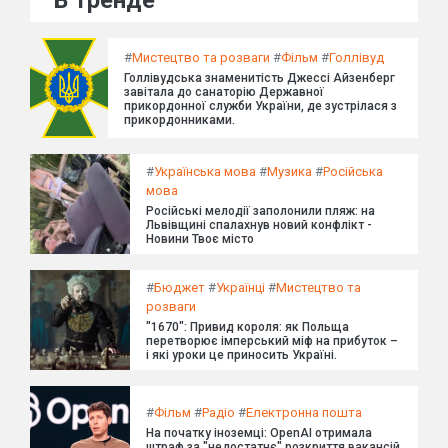
#
Мистецтво та розваги
#
Фільм
#
Голлівуд
Голлівудська знаменитість Джессі Айзенберг
завітала до санаторію Державної
прикордонної служби України, де зустрілася з
прикордонниками.
#
Українська мова
#
Музика
#
Російська
мова
Російські мелодії заполонили пляж: на
Львівщині спалахнув новий конфлікт -
Новини Твоє місто
#
Бюджет
#
Українці
#
Мистецтво та
розваги
"1670": Привид короля: як Польща
перетворює імперський міф на прибуток –
і які уроки це приносить Україні.
#
Фільм
#
Радіо
#
Електронна пошта
На початку іноземці: OpenAI отримала
штраф за "недостатнє" розкриття вакансій