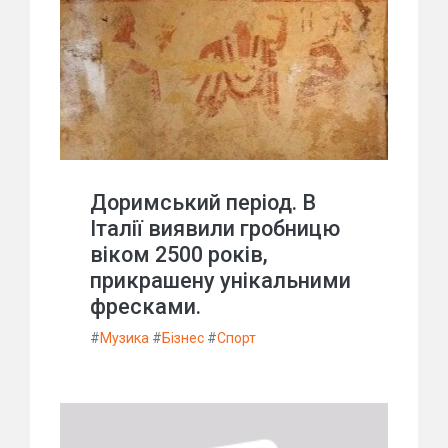
Доримський період. В
Італії виявили гробницю
віком 2500 років,
прикрашену унікальними
фресками.
#
Музика
#
Бізнес
#
Спорт