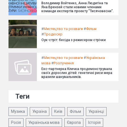
Володимир Войтенко, Анна Людигіна та
Яна Брензей стали новими членами
команди експертів проекту "Тисячовесни".
#
Мистецтво та розваги
#
Фільм
#
Продюсер
Оук-стріт: бесіда з режисером стрічки
#
Мистецтво та розваги
#
Українська
мова
#
Розлучення
Екс-партнерка Кличка продемонструвала
своїх дорослих дітей: генетичні риси мера
вразили шанувальників.
Теги
Музика
Україна
Київ
Фільм
Українці
Росія
Українська мова
Європа
Історія