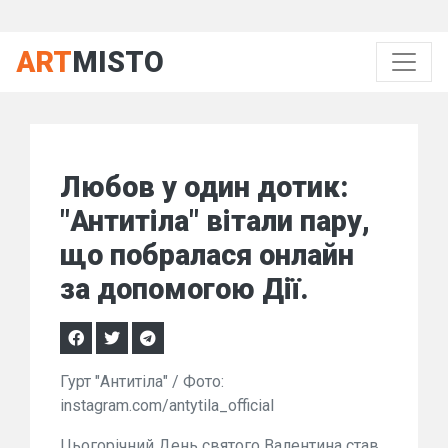
ART
MISTO
Любов у один дотик:
"Антитіла" вітали пару,
що побралася онлайн
за допомогою Дії.
Гурт "Антитіла" / Фото:
instagram.com/antytila_official
Цьогорічний День святого Валентина став