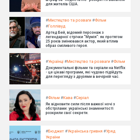
для жителів США.
#
Мистецтво та розваги
#
Фільм
#
Голлівуд
Артед Бей, відомий персонаж з
легендарної стрічки "Мумія": як протягом
25 років змінювався актор, який втілив
образ сміливого героя.
#
Українці
#
Мистецтво та розваги
#
Фільм
Документальні фільми та серіали на Netflix
- це цікаві програми, які чудово підійдуть
для перегляду з друзями в вечірній час.
#
Фільм
#
Кава
#
Серіал
Як відновити сили після важкої ночі з
обстрілами: українські знаменитості
розкрили свої секрети.
#
Бюджет
#
Українська гривня
#
Уряд
України