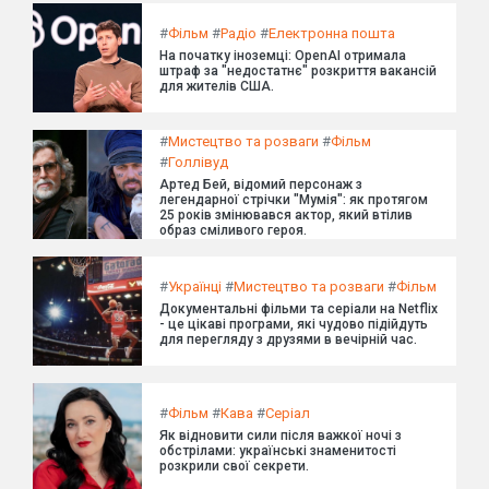
#
Фільм
#
Радіо
#
Електронна пошта
На початку іноземці: OpenAI отримала
штраф за "недостатнє" розкриття вакансій
для жителів США.
#
Мистецтво та розваги
#
Фільм
#
Голлівуд
Артед Бей, відомий персонаж з
легендарної стрічки "Мумія": як протягом
25 років змінювався актор, який втілив
образ сміливого героя.
#
Українці
#
Мистецтво та розваги
#
Фільм
Документальні фільми та серіали на Netflix
- це цікаві програми, які чудово підійдуть
для перегляду з друзями в вечірній час.
#
Фільм
#
Кава
#
Серіал
Як відновити сили після важкої ночі з
обстрілами: українські знаменитості
розкрили свої секрети.