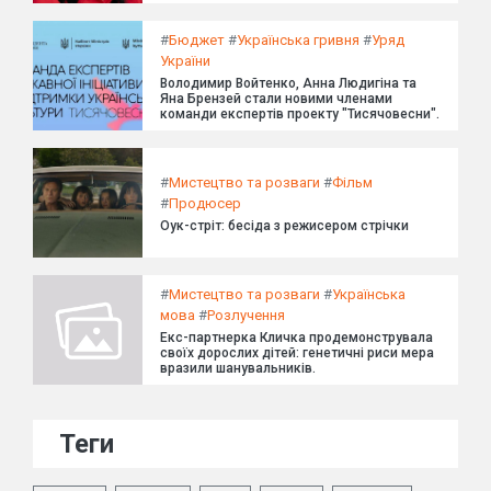
#
Бюджет
#
Українська гривня
#
Уряд
України
Володимир Войтенко, Анна Людигіна та
Яна Брензей стали новими членами
команди експертів проекту "Тисячовесни".
#
Мистецтво та розваги
#
Фільм
#
Продюсер
Оук-стріт: бесіда з режисером стрічки
#
Мистецтво та розваги
#
Українська
мова
#
Розлучення
Екс-партнерка Кличка продемонструвала
своїх дорослих дітей: генетичні риси мера
вразили шанувальників.
Теги