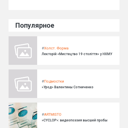
Популярное
#
Холст. Форма
Лекторій «Мистецтво 19 століття» у НХМУ
#
Подмостки
»Урод» Валентины Сотниченко
#
ARTMISTO
»CYCLOP»: видеопоэзия высшей пробы