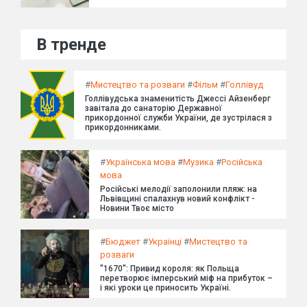
В тренде
#
Мистецтво та розваги
#
Фільм
#
Голлівуд
Голлівудська знаменитість Джессі Айзенберг
завітала до санаторію Державної
прикордонної служби України, де зустрілася з
прикордонниками.
#
Українська мова
#
Музика
#
Російська
мова
Російські мелодії заполонили пляж: на
Львівщині спалахнув новий конфлікт -
Новини Твоє місто
#
Бюджет
#
Українці
#
Мистецтво та
розваги
"1670": Привид короля: як Польща
перетворює імперський міф на прибуток –
і які уроки це приносить Україні.