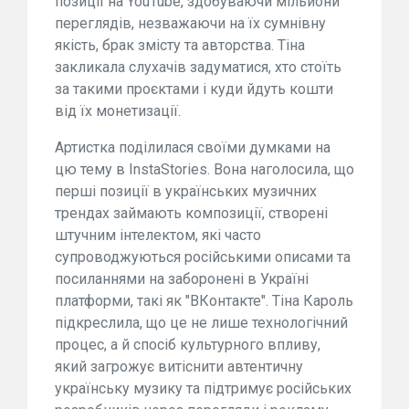
позиції на YouTube, здобуваючи мільйони
переглядів, незважаючи на їх сумнівну
якість, брак змісту та авторства. Тіна
закликала слухачів задуматися, хто стоїть
за такими проєктами і куди йдуть кошти
від їх монетизації.
Артистка поділилася своїми думками на
цю тему в InstaStories. Вона наголосила, що
перші позиції в українських музичних
трендах займають композиції, створені
штучним інтелектом, які часто
супроводжуються російськими описами та
посиланнями на заборонені в Україні
платформи, такі як "ВКонтакте". Тіна Кароль
підкреслила, що це не лише технологічний
процес, а й спосіб культурного впливу,
який загрожує витіснити автентичну
українську музику та підтримує російських