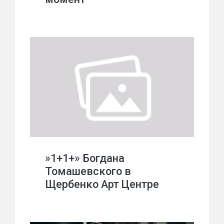
»1+1+» Богдана
Томашевского в
Щербенко Арт Центре