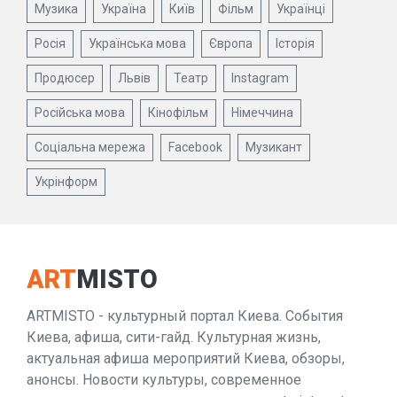
Музика
Україна
Київ
Фільм
Українці
Росія
Українська мова
Європа
Історія
Продюсер
Львів
Театр
Instagram
Російська мова
Кінофільм
Німеччина
Соціальна мережа
Facebook
Музикант
Укрінформ
ART
MISTO
ARTMISTO - культурный портал Киева. События
Киева, афиша, сити-гайд. Культурная жизнь,
актуальная афиша мероприятий Киева, обзоры,
анонсы. Новости культуры, современное