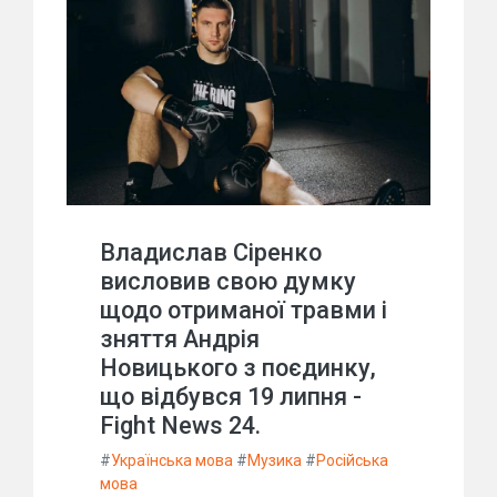
Владислав Сіренко
висловив свою думку
щодо отриманої травми і
зняття Андрія
Новицького з поєдинку,
що відбувся 19 липня -
Fight News 24.
#
Українська мова
#
Музика
#
Російська
мова