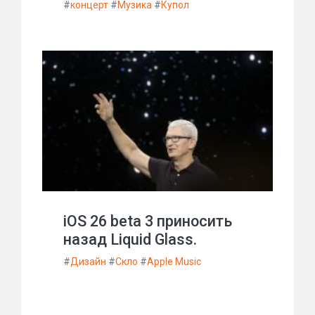
#
концерт
#
Музика
#
Купол
iOS 26 beta 3 приносить
назад Liquid Glass.
#
Дизайн
#
Скло
#
Apple Music