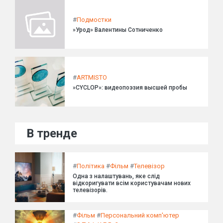
#
Подмостки
»Урод» Валентины Сотниченко
#
ARTMISTO
»CYCLOP»: видеопоэзия высшей пробы
В тренде
#
Політика
#
Фільм
#
Телевізор
Одна з налаштувань, яке слід
відкоригувати всім користувачам нових
телевізорів.
#
Фільм
#
Персональний комп'ютер