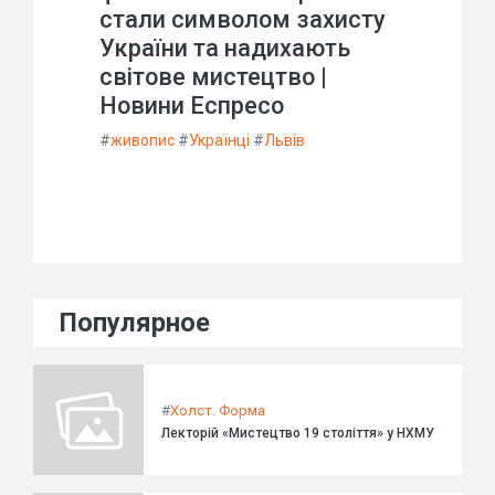
стали символом захисту
України та надихають
світове мистецтво |
Новини Еспресо
#
живопис
#
Українці
#
Львів
Популярное
#
Холст. Форма
Лекторій «Мистецтво 19 століття» у НХМУ