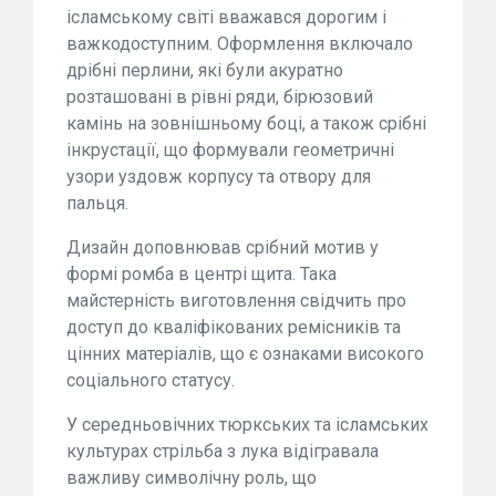
ісламському світі вважався дорогим і
важкодоступним. Оформлення включало
дрібні перлини, які були акуратно
розташовані в рівні ряди, бірюзовий
камінь на зовнішньому боці, а також срібні
інкрустації, що формували геометричні
узори уздовж корпусу та отвору для
пальця.
Дизайн доповнював срібний мотив у
формі ромба в центрі щита. Така
майстерність виготовлення свідчить про
доступ до кваліфікованих ремісників та
цінних матеріалів, що є ознаками високого
соціального статусу.
У середньовічних тюркських та ісламських
культурах стрільба з лука відігравала
важливу символічну роль, що