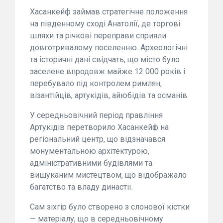
Хасанкейф займав стратегічне положення
на південному сході Анатолії, де торгові
шляхи та річкові переправи сприяли
довготривалому поселенню. Археологічні
та історичні дані свідчать, що місто було
заселене впродовж майже 12 000 років і
перебувало під контролем римлян,
візантійців, артукідів, айюбідів та османів.
У середньовічний період правління
Артукідів перетворило Хасанкейф на
регіональний центр, що відзначався
монументальною архітектурою,
адміністративними будівлями та
вишуканим мистецтвом, що відображало
багатство та владу династії.
Сам зіхгір було створено з слонової кістки
— матеріалу, що в середньовічному