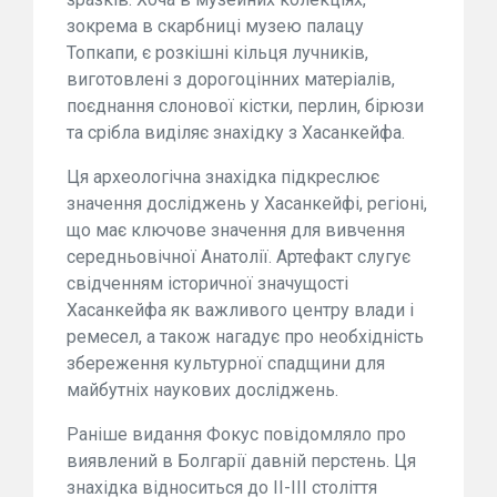
зокрема в скарбниці музею палацу
Топкапи, є розкішні кільця лучників,
виготовлені з дорогоцінних матеріалів,
поєднання слонової кістки, перлин, бірюзи
та срібла виділяє знахідку з Хасанкейфа.
Ця археологічна знахідка підкреслює
значення досліджень у Хасанкейфі, регіоні,
що має ключове значення для вивчення
середньовічної Анатолії. Артефакт слугує
свідченням історичної значущості
Хасанкейфа як важливого центру влади і
ремесел, а також нагадує про необхідність
збереження культурної спадщини для
майбутніх наукових досліджень.
Раніше видання Фокус повідомляло про
виявлений в Болгарії давній перстень. Ця
знахідка відноситься до II-III століття