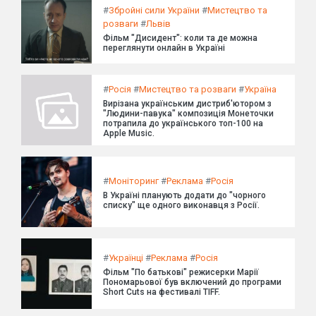
#
Збройні сили України
#
Мистецтво та
розваги
#
Львів
Фільм "Дисидент": коли та де можна
переглянути онлайн в Україні
#
Росія
#
Мистецтво та розваги
#
Україна
Вирізана українським дистриб'ютором з
"Людини-павука" композиція Монеточки
потрапила до українського топ-100 на
Apple Music.
#
Моніторинг
#
Реклама
#
Росія
В Україні планують додати до "чорного
списку" ще одного виконавця з Росії.
#
Українці
#
Реклама
#
Росія
Фільм "По батькові" режисерки Марії
Пономарьової був включений до програми
Short Cuts на фестивалі TIFF.