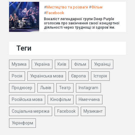
#
Мистецтво та розваги
#
Фільм
#
Facebook
Вокаліст легендарної групи Deep Purple
оголосив про закінчення своєї концертної
діяльності через труднощі зі здоров'ям.
Теги
Музика
Україна
Київ
Фільм
Українці
Росія
Українська мова
Європа
Історія
Продюсер
Львів
Театр
Instagram
Російська мова
Кінофільм
Німеччина
Соціальна мережа
Facebook
Музикант
Укрінформ