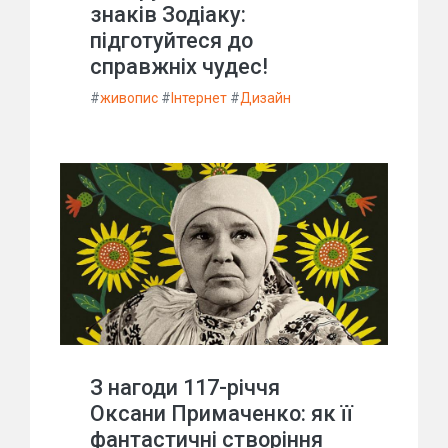
знаків Зодіаку:
підготуйтеся до
справжніх чудес!
#
живопис
#
Інтернет
#
Дизайн
З нагоди 117-річчя
Оксани Примаченко: як її
фантастичні створіння