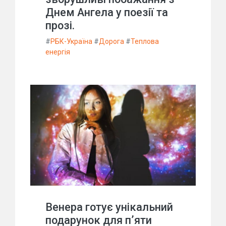
Днем Ангела у поезії та
прозі.
#
РБК-Україна
#
Дорога
#
Теплова
енергія
Венера готує унікальний
подарунок для п’яти