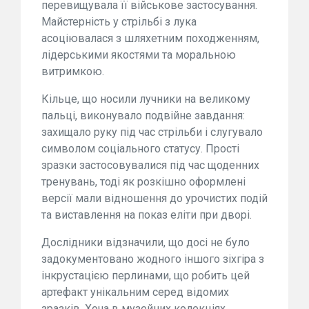
перевищувала її військове застосування.
Майстерність у стрільбі з лука
асоціювалася з шляхетним походженням,
лідерськими якостями та моральною
витримкою.
Кільце, що носили лучники на великому
пальці, виконувало подвійне завдання:
захищало руку під час стрільби і слугувало
символом соціального статусу. Прості
зразки застосовувалися під час щоденних
тренувань, тоді як розкішно оформлені
версії мали відношення до урочистих подій
та виставлення на показ еліти при дворі.
Дослідники відзначили, що досі не було
задокументовано жодного іншого зіхгіра з
інкрустацією перлинами, що робить цей
артефакт унікальним серед відомих
зразків. Хоча в музейних колекціях,