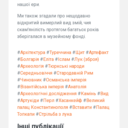
нашої ери.
Ми також згадали про нещодавно
відкритий вимерлий вид змій, чия
скам'янілість протягом багатьох років
зберігалася в музейному фонді.
#
Архітектура
#
Туреччина
#
Щит
#
Артефакт
#
Болгарія
#
Еліта
#
Іслам
#
Лук (зброя)
#
Археологія
#
Тюркські народи
#
Середньовіччя
#
Стародавній Рим
#
Чиновник
#
Османська імперія
#
Візантійська імперія
#
Анатолія
#
Археологічні дослідження
#
Камінь
#
Вид
#
Артукіди
#
Перл
#
Хасанкейф
#
Великий
палац Константинополя
#
Вставити
#
Палац
Топкапи
#
Стрільба з лука
Інші публікації