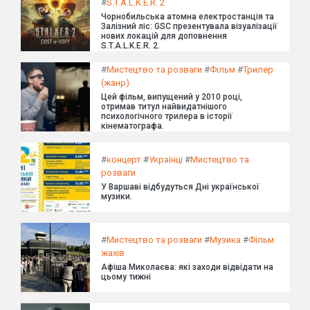
#
S.T.A.L.K.E.R. 2
Чорнобильська атомна електростанція та
Залізний ліс: GSC презентувала візуалізації
нових локацій для доповнення
S.T.A.L.K.E.R. 2.
#
Мистецтво та розваги
#
Фільм
#
Трилер
(жанр)
Цей фільм, випущений у 2010 році,
отримав титул найвидатнішого
психологічного трилера в історії
кінематографа.
#
концерт
#
Українці
#
Мистецтво та
розваги
У Варшаві відбудуться Дні української
музики.
#
Мистецтво та розваги
#
Музика
#
Фільм
жахів
Афіша Миколаєва: які заходи відвідати на
цьому тижні