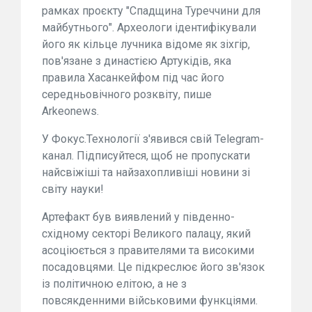
рамках проєкту "Спадщина Туреччини для
майбутнього". Археологи ідентифікували
його як кільце лучника відоме як зіхгір,
пов'язане з династією Артукідів, яка
правила Хасанкейфом під час його
середньовічного розквіту, пише
Arkeonews.
У Фокус.Технології з'явився свій Telegram-
канал. Підписуйтеся, щоб не пропускати
найсвіжіші та найзахопливіші новини зі
світу науки!
Артефакт був виявлений у південно-
східному секторі Великого палацу, який
асоціюється з правителями та високими
посадовцями. Це підкреслює його зв'язок
із політичною елітою, а не з
повсякденними військовими функціями.