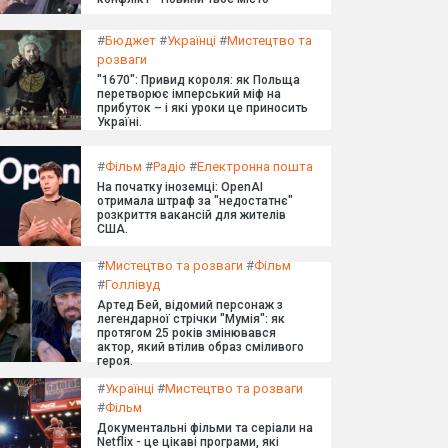
#
Бюджет
#
Українці
#
Мистецтво та
розваги
"1670": Привид короля: як Польща
перетворює імперський міф на
прибуток – і які уроки це приносить
Україні.
#
Фільм
#
Радіо
#
Електронна пошта
На початку іноземці: OpenAI
отримала штраф за "недостатнє"
розкриття вакансій для жителів
США.
#
Мистецтво та розваги
#
Фільм
#
Голлівуд
Артед Бей, відомий персонаж з
легендарної стрічки "Мумія": як
протягом 25 років змінювався
актор, який втілив образ сміливого
героя.
#
Українці
#
Мистецтво та розваги
#
Фільм
Документальні фільми та серіали на
Netflix - це цікаві програми, які