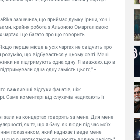
aRika зазначила, що приймає думку Ірини, хоч і
ловами, крайня робота з Альоною Омаргалієвою
х чартах і це багато про що говорить.
. Якщо перше місце в усіх чартах не свідчить про
ім розумію, що відбувається у цьому світі. Мені
 жінки не підтримують одна одну. Я вважаю, що в
підтримували одна одну замість цього," -
ато важливіші відгуки фанатів, ніж
рі. Саме коментарі від слухачів надихають її
і зали на концертах говорять за мене. Для мене
ярності, як те, що я бачу, як люди під час моїх
ним показником, який надихає і веде мене
 місця в чартах також приносить велику радість,"