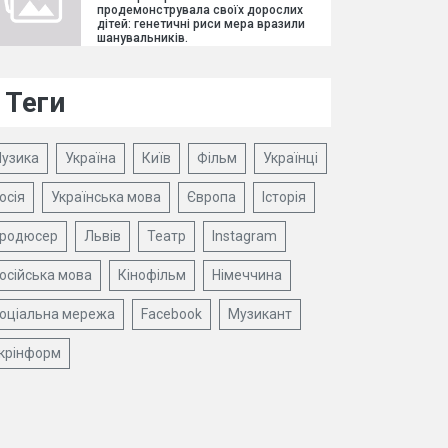
продемонструвала своїх дорослих
дітей: генетичні риси мера вразили
шанувальників.
Теги
узика
Україна
Київ
Фільм
Українці
осія
Українська мова
Європа
Історія
родюсер
Львів
Театр
Instagram
осійська мова
Кінофільм
Німеччина
оціальна мережа
Facebook
Музикант
крінформ