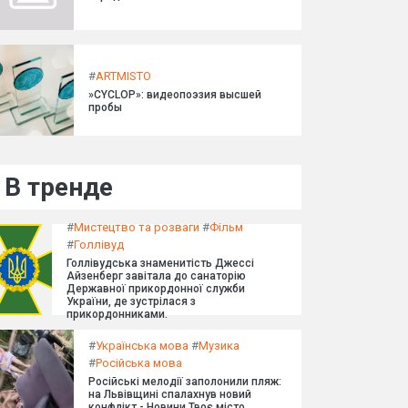
#
ARTMISTO
»CYCLOP»: видеопоэзия высшей
пробы
В тренде
#
Мистецтво та розваги
#
Фільм
#
Голлівуд
Голлівудська знаменитість Джессі
Айзенберг завітала до санаторію
Державної прикордонної служби
України, де зустрілася з
прикордонниками.
#
Українська мова
#
Музика
#
Російська мова
Російські мелодії заполонили пляж:
на Львівщині спалахнув новий
конфлікт - Новини Твоє місто