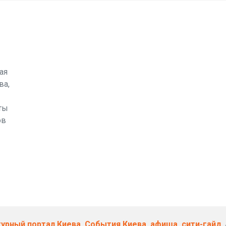
ая
ва,
ты
ов
ьтурный портал Киева. События Киева, афиша, сити-гайд
.