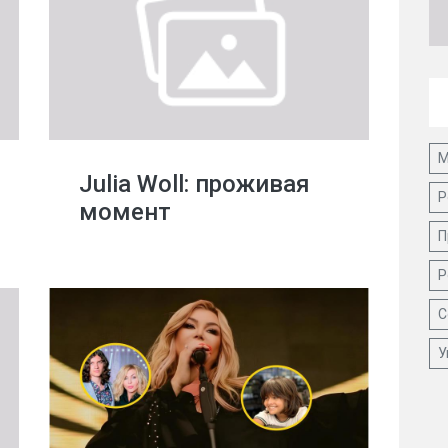
М
Julia Woll: проживая
Р
момент
П
Р
С
У