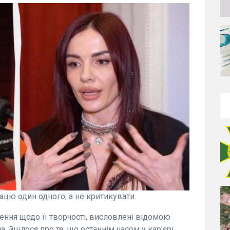
ацю один одного, а не критикувати.
ення щодо її творчості, висловлені відомою
йшлося про те, що останнім часом у кар'єрі