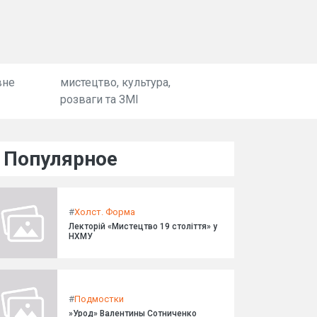
вне
мистецтво, культура,
розваги та ЗМІ
Популярное
#
Холст. Форма
Лекторій «Мистецтво 19 століття» у
НХМУ
#
Подмостки
»Урод» Валентины Сотниченко