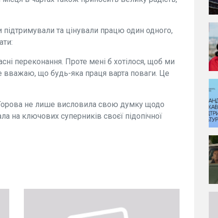
ти підтримували та цінували працю один одного,
ати:
сні переконання. Проте мені б хотілося, щоб ми
 вважаю, що будь-яка праця варта поваги. Це
 Горова не лише висловила свою думку щодо
ала на ключових суперників своєї підопічної