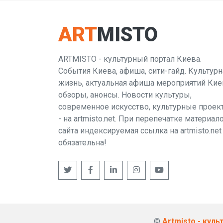
ART
MISTO
ARTMISTO - культурный портал Киева.
События Киева, афиша, сити-гайд. Культурн
жизнь, актуальная афиша мероприятий Кие
обзоры, анонсы. Новости культуры,
современное искусство, культурные проек
- на artmisto.net. При перепечатке материал
сайта индексируемая ссылка на artmisto.net
обязательна!
©
Artmisto - кул