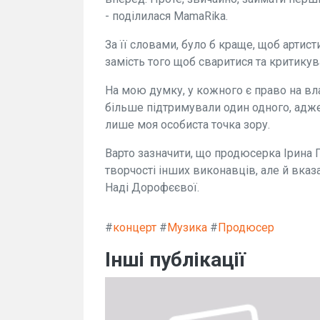
- поділилася MamaRika.
За її словами, було б краще, щоб артис
замість того щоб сваритися та критикув
На мою думку, у кожного є право на вла
більше підтримували один одного, адже
лише моя особиста точка зору.
Варто зазначити, що продюсерка Ірина
творчості інших виконавців, але й вказ
Наді Дорофєєвої.
#
концерт
#
Музика
#
Продюсер
Інші публікації