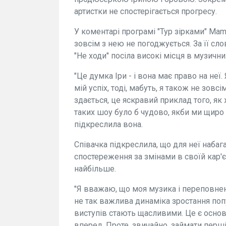
артистки не спостерігається прогресу.
У коментарі програмі "Тур зірками" Mam
зовсім з нею не погоджується. За її с
"Не ходи" посіла високі місця в музични
"Це думка Іри - і вона має право на неї
мій успіх, тоді, мабуть, я також не зовс
здається, це яскравий приклад того, як
таких шоу було б чудово, якби ми щиро 
підкреслила вона.
Співачка підкреслила, що для неї набаг
спостереження за змінами в своїй кар'є
найбільше.
"Я вважаю, що моя музика і переповнен
не так важлива динаміка зростання попул
виступів стають щасливими. Це є основ
вперед. Проте, звичайно, займати перші