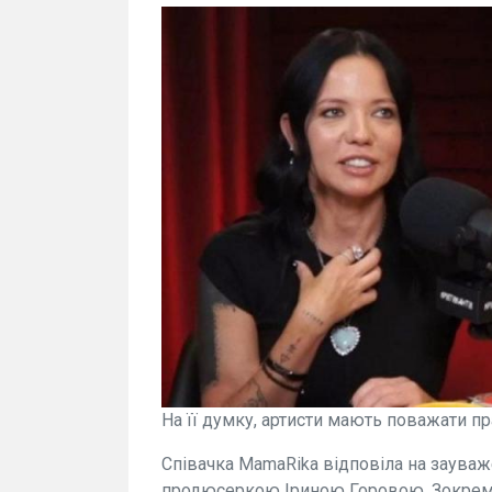
На її думку, артисти мають поважати пр
Співачка MamaRika відповіла на зауваж
продюсеркою Іриною Горовою. Зокрема, 