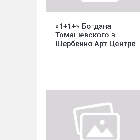
»1+1+» Богдана
Томашевского в
Щербенко Арт Центре