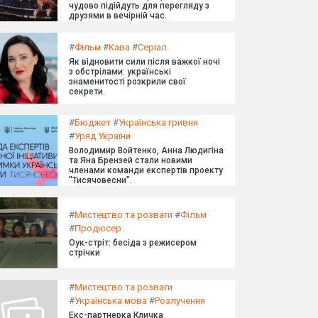
чудово підійдуть для перегляду з
друзями в вечірній час.
#
Фільм
#
Кава
#
Серіал
Як відновити сили після важкої ночі
з обстрілами: українські
знаменитості розкрили свої
секрети.
#
Бюджет
#
Українська гривня
#
Уряд України
Володимир Войтенко, Анна Людигіна
та Яна Брензей стали новими
членами команди експертів проекту
"Тисячовесни".
#
Мистецтво та розваги
#
Фільм
#
Продюсер
Оук-стріт: бесіда з режисером
стрічки
#
Мистецтво та розваги
#
Українська мова
#
Розлучення
Екс-партнерка Кличка