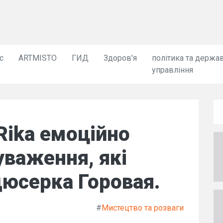
с
ARTMISTO
ГИД
Здоров'я
політика та держа
управління
Rika емоційно
уваження, які
юсерка Горовая.
#
Мистецтво та розваги