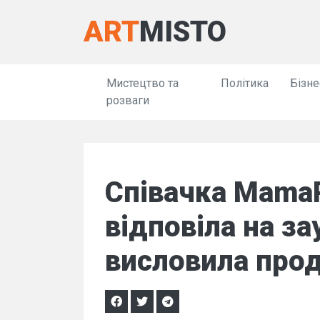
ART
MISTO
Мистецтво та
Політика
Бізне
розваги
Співачка Mama
відповіла на за
висловила прод