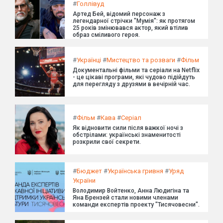
#
Голлівуд
Артед Бей, відомий персонаж з
легендарної стрічки "Мумія": як протягом
25 років змінювався актор, який втілив
образ сміливого героя.
#
Українці
#
Мистецтво та розваги
#
Фільм
Документальні фільми та серіали на Netflix
- це цікаві програми, які чудово підійдуть
для перегляду з друзями в вечірній час.
#
Фільм
#
Кава
#
Серіал
Як відновити сили після важкої ночі з
обстрілами: українські знаменитості
розкрили свої секрети.
#
Бюджет
#
Українська гривня
#
Уряд
України
Володимир Войтенко, Анна Людигіна та
Яна Брензей стали новими членами
команди експертів проекту "Тисячовесни".