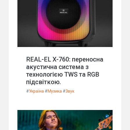
REAL-EL X-760: переносна
акустична система з
технологією TWS та RGB
підсвіткою.
#
Україна
#
Музика
#
Звук