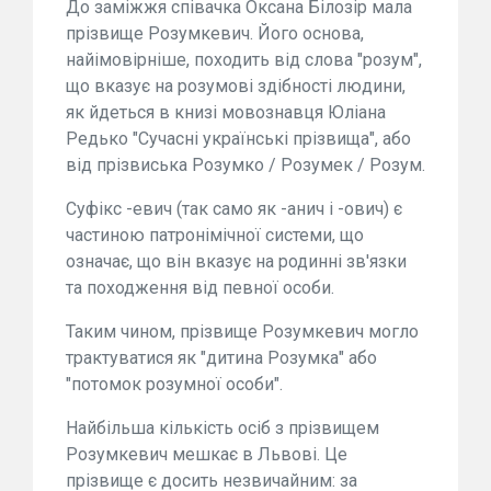
До заміжжя співачка Оксана Білозір мала
прізвище Розумкевич. Його основа,
найімовірніше, походить від слова "розум",
що вказує на розумові здібності людини,
як йдеться в книзі мовознавця Юліана
Редько "Сучасні українські прізвища", або
від прізвиська Розумко / Розумек / Розум.
Суфікс -евич (так само як -анич і -ович) є
частиною патронімічної системи, що
означає, що він вказує на родинні зв'язки
та походження від певної особи.
Таким чином, прізвище Розумкевич могло
трактуватися як "дитина Розумка" або
"потомок розумної особи".
Найбільша кількість осіб з прізвищем
Розумкевич мешкає в Львові. Це
прізвище є досить незвичайним: за