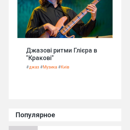
Джазові ритми Глієра в
"Кракові"
#
джаз
#
Музика
#
Київ
Популярное