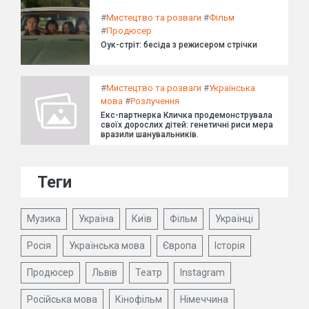
#
Мистецтво та розваги
#
Фільм
#
Продюсер
Оук-стріт: бесіда з режисером стрічки
#
Мистецтво та розваги
#
Українська
мова
#
Розлучення
Екс-партнерка Кличка продемонструвала
своїх дорослих дітей: генетичні риси мера
вразили шанувальників.
Теги
Музика
Україна
Київ
Фільм
Українці
Росія
Українська мова
Європа
Історія
Продюсер
Львів
Театр
Instagram
Російська мова
Кінофільм
Німеччина