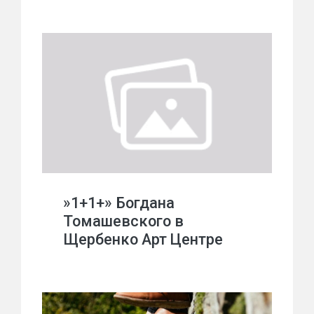
»1+1+» Богдана
Томашевского в
Щербенко Арт Центре