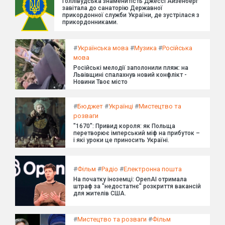
Голлівудська знаменитість Джессі Айзенберг
завітала до санаторію Державної
прикордонної служби України, де зустрілася з
прикордонниками.
#
Українська мова
#
Музика
#
Російська
мова
Російські мелодії заполонили пляж: на
Львівщині спалахнув новий конфлікт -
Новини Твоє місто
#
Бюджет
#
Українці
#
Мистецтво та
розваги
"1670": Привид короля: як Польща
перетворює імперський міф на прибуток –
і які уроки це приносить Україні.
#
Фільм
#
Радіо
#
Електронна пошта
На початку іноземці: OpenAI отримала
штраф за "недостатнє" розкриття вакансій
для жителів США.
#
Мистецтво та розваги
#
Фільм