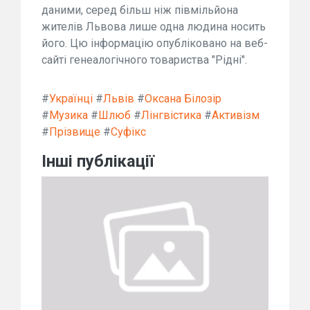
даними, серед більш ніж півмільйона
жителів Львова лише одна людина носить
його. Цю інформацію опубліковано на веб-
сайті генеалогічного товариства "Рідні".
#
Українці
#
Львів
#
Оксана Білозір
#
Музика
#
Шлюб
#
Лінгвістика
#
Активізм
#
Прізвище
#
Суфікс
Інші публікації