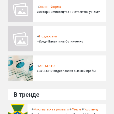
#
Холст. Форма
Лекторій «Мистецтво 19 століття» у НХМУ
#
Подмостки
»Урод» Валентины Сотниченко
#
ARTMISTO
»CYCLOP»: видеопоэзия высшей пробы
В тренде
#
Мистецтво та розваги
#
Фільм
#
Голлівуд