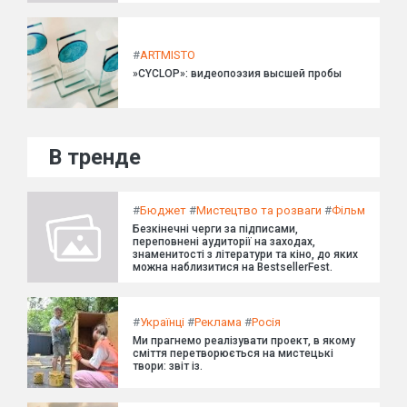
#
ARTMISTO
»CYCLOP»: видеопоэзия высшей пробы
В тренде
#
Бюджет
#
Мистецтво та розваги
#
Фільм
Безкінечні черги за підписами,
переповнені аудиторії на заходах,
знаменитості з літератури та кіно, до яких
можна наблизитися на BestsellerFest.
#
Українці
#
Реклама
#
Росія
Ми прагнемо реалізувати проект, в якому
сміття перетворюється на мистецькі
твори: звіт із.