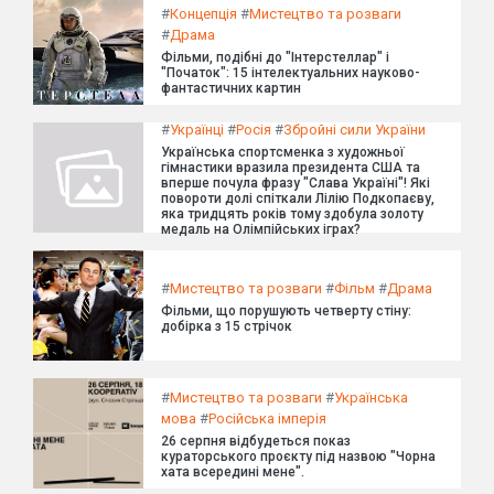
#
Концепція
#
Мистецтво та розваги
#
Драма
Фільми, подібні до "Інтерстеллар" і
"Початок": 15 інтелектуальних науково-
фантастичних картин
#
Українці
#
Росія
#
Збройні сили України
Українська спортсменка з художньої
гімнастики вразила президента США та
вперше почула фразу "Слава Україні"! Які
повороти долі спіткали Лілію Подкопаєву,
яка тридцять років тому здобула золоту
медаль на Олімпійських іграх?
#
Мистецтво та розваги
#
Фільм
#
Драма
Фільми, що порушують четверту стіну:
добірка з 15 стрічок
#
Мистецтво та розваги
#
Українська
мова
#
Російська імперія
26 серпня відбудеться показ
кураторського проєкту під назвою "Чорна
хата всередині мене".