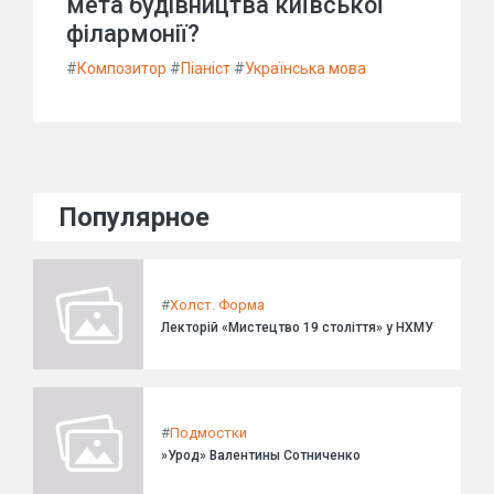
мета будівництва київської
філармонії?
#
Композитор
#
Піаніст
#
Українська мова
Популярное
#
Холст. Форма
Лекторій «Мистецтво 19 століття» у НХМУ
#
Подмостки
»Урод» Валентины Сотниченко