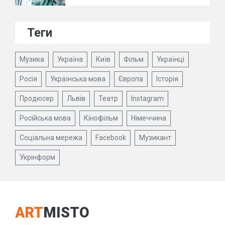
Теги
Музика
Україна
Київ
Фільм
Українці
Росія
Українська мова
Європа
Історія
Продюсер
Львів
Театр
Instagram
Російська мова
Кінофільм
Німеччина
Соціальна мережа
Facebook
Музикант
Укрінформ
ART
MISTO