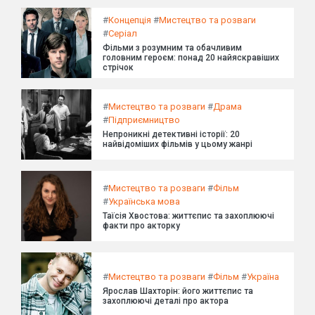
#
Концепція
#
Мистецтво та розваги
#
Серіал
Фільми з розумним та обачливим
головним героєм: понад 20 найяскравіших
стрічок
#
Мистецтво та розваги
#
Драма
#
Підприємництво
Непроникні детективні історії: 20
найвідоміших фільмів у цьому жанрі
#
Мистецтво та розваги
#
Фільм
#
Українська мова
Таїсія Хвостова: життєпис та захоплюючі
факти про акторку
#
Мистецтво та розваги
#
Фільм
#
Україна
Ярослав Шахторін: його життєпис та
захоплюючі деталі про актора