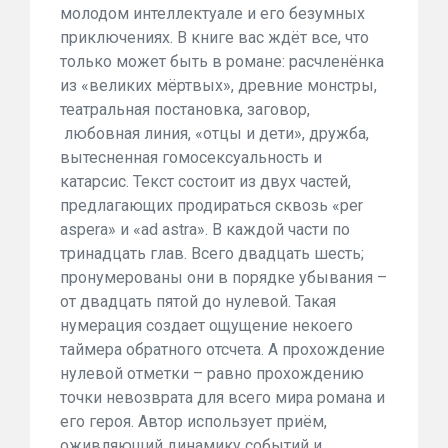
молодом интеллектуале и его безумных
приключениях. В книге вас ждёт все, что
только может быть в романе: расчленёнка
из «великих мёртвых», древние монстры,
театральная постановка, заговор,
любовная линия, «отцы и дети», дружба,
вытесненная гомосексуальность и
катарсис. Текст состоит из двух частей,
предлагающих продираться сквозь «per
aspera» и «ad astra». В каждой части по
тринадцать глав. Всего двадцать шесть;
пронумерованы они в порядке убывания –
от двадцать пятой до нулевой. Такая
нумерация создает ощущение некоего
таймера обратного отсчета. А прохождение
нулевой отметки – равно прохождению
точки невозврата для всего мира романа и
его героя. Автор использует приём,
оживляющий динамику событий и