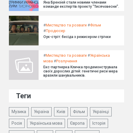
Яна Брензей стали новими членами
команди експертів проекту "Тисячовесни".
#
Мистецтво та розваги
#
Фільм
#
Продюсер
Оук-стріт: бесіда з режисером стрічки
#
Мистецтво та розваги
#
Українська
мова
#
Розлучення
Екс-партнерка Кличка продемонструвала
своїх дорослих дітей: генетичні риси мера
вразили шанувальників.
Теги
Музика
Україна
Київ
Фільм
Українці
Росія
Українська мова
Європа
Історія