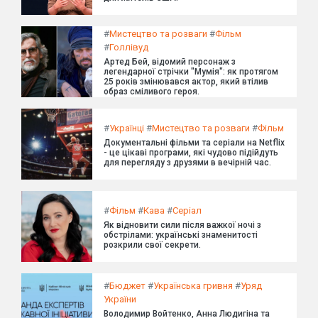
#
Мистецтво та розваги
#
Фільм
#
Голлівуд
Артед Бей, відомий персонаж з
легендарної стрічки "Мумія": як протягом
25 років змінювався актор, який втілив
образ сміливого героя.
#
Українці
#
Мистецтво та розваги
#
Фільм
Документальні фільми та серіали на Netflix
- це цікаві програми, які чудово підійдуть
для перегляду з друзями в вечірній час.
#
Фільм
#
Кава
#
Серіал
Як відновити сили після важкої ночі з
обстрілами: українські знаменитості
розкрили свої секрети.
#
Бюджет
#
Українська гривня
#
Уряд
України
Володимир Войтенко, Анна Людигіна та