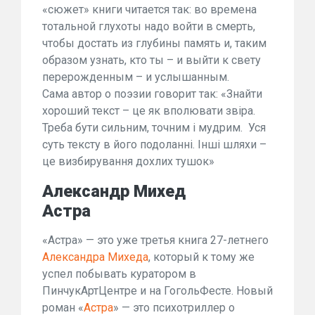
«сюжет» книги читается так: во времена
тотальной глухоты надо войти в смерть,
чтобы достать из глубины память и, таким
образом узнать, кто ты – и выйти к свету
перерожденным – и услышанным.
Сама автор о поэзии говорит так: «Знайти
хороший текст – це як вполювати звіра.
Треба бути сильним, точним і мудрим. Уся
суть тексту в його подоланні. Інші шляхи –
це визбирування дохлих тушок»
Александр Михед
Астра
«Астра» — это уже третья книга 27-летнего
Александра Михеда
, который к тому же
успел побывать куратором в
ПинчукАртЦентре и на ГогольФесте. Новый
роман «
Астра
» — это психотриллер о