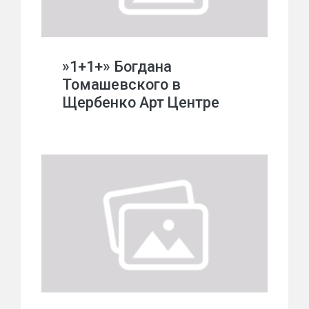
»1+1+» Богдана
Томашевского в
Щербенко Арт Центре