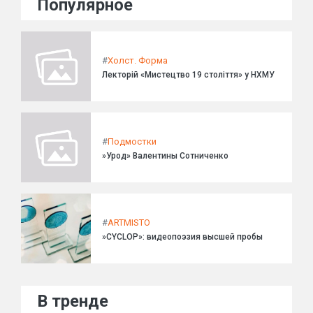
Популярное
#
Холст. Форма
Лекторій «Мистецтво 19 століття» у НХМУ
#
Подмостки
»Урод» Валентины Сотниченко
#
ARTMISTO
»CYCLOP»: видеопоэзия высшей пробы
В тренде