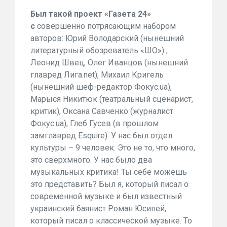
Был такой проект «Газета 24»
с
совершенно потрясающим набором
авторов: Юрий Володарский (нынешний
литературный обозреватель «ШО») ,
Леонид Швец, Олег Иванцов (нынешний
главред Лига.net), Михаил Кригель
(нынешний шеф-редактор Фокус.ua),
Марыся Никитюк (театральный сценарист,
критик), Оксана Савченко (журналист
Фокус.ua), Глеб Гусев (в прошлом
замглавред Esquire). У нас был отдел
культуры – 9 человек. Это не то, что много,
это сверхмного. У нас было два
музыкальных критика! Ты себе можешь
это представить? Был я, который писал о
современной музыке и был известный
украинский баянист Роман Юсипей,
который писал о классической музыке. То