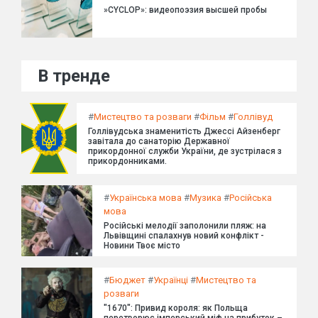
»CYCLOP»: видеопоэзия высшей пробы
В тренде
#
Мистецтво та розваги
#
Фільм
#
Голлівуд
Голлівудська знаменитість Джессі Айзенберг
завітала до санаторію Державної
прикордонної служби України, де зустрілася з
прикордонниками.
#
Українська мова
#
Музика
#
Російська
мова
Російські мелодії заполонили пляж: на
Львівщині спалахнув новий конфлікт -
Новини Твоє місто
#
Бюджет
#
Українці
#
Мистецтво та
розваги
"1670": Привид короля: як Польща
перетворює імперський міф на прибуток –