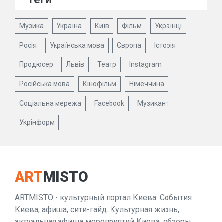
Музика
Україна
Київ
Фільм
Українці
Росія
Українська мова
Європа
Історія
Продюсер
Львів
Театр
Instagram
Російська мова
Кінофільм
Німеччина
Соціальна мережа
Facebook
Музикант
Укрінформ
ART
MISTO
ARTMISTO - культурный портал Киева. События
Киева, афиша, сити-гайд. Культурная жизнь,
актуальная афиша мероприятий Киева, обзоры,