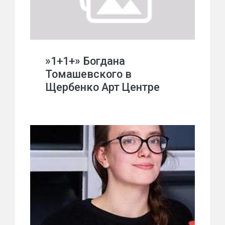
»1+1+» Богдана
Томашевского в
Щербенко Арт Центре