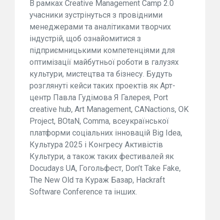
В рамках Creative Management Camp 2.0
учасники зустрінуться з провідними
менеджерами та аналітиками творчих
індустрій, щоб ознайомитися з
підприємницькими компетенціями для
оптимізації майбутньої роботи в галузях
культури, мистецтва та бізнесу. Будуть
розглянуті кейси таких проектів як Арт-
центр Павла Гудімова Я Галерея, Port
creative hub,
Art Management
, CANactions, OK
Project, BOtaN,
Comma
,
всеукраїнсько
ї
платформ
и
соціальних інновацій
Big Idea,
Культура 2025 і Конгресу Активістів
Культури, а також таких фестивалей як
Docudays UA, Гогольфест, Don’t Take Fake,
The New Old та Кураж Базар, Hackraft
Software Conference та інших.