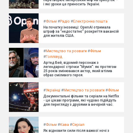
і які уроки це приносить Україні.
#
Фільм
#
Радіо
#
Електронна пошта
На початку іноземці: OpenAI отримала
штраф за "недостатнє" розкриття вакансій
для жителів США.
#
Мистецтво та розваги
#
Фільм
#
Голлівуд
Артед Бей, відомий персонаж з
легендарної стрічки "Мумія": як протягом
25 років змінювався актор, який втілив
образ сміливого героя.
#
Українці
#
Мистецтво та розваги
#
Фільм
Документальні фільми та серіали на Netflix
- це цікаві програми, які чудово підійдуть
для перегляду з друзями в вечірній час.
#
Фільм
#
Кава
#
Серіал
Як відновити сили після важкої ночі з