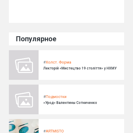
Популярное
#
Холст. Форма
Лекторій «Мистецтво 19 століття» у НХМУ
#
Подмостки
»Урод» Валентины Сотниченко
#
ARTMISTO