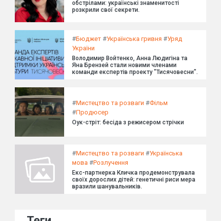
обстрілами: українські знаменитості
розкрили свої секрети.
#
Бюджет
#
Українська гривня
#
Уряд
України
Володимир Войтенко, Анна Людигіна та
Яна Брензей стали новими членами
команди експертів проекту "Тисячовесни".
#
Мистецтво та розваги
#
Фільм
#
Продюсер
Оук-стріт: бесіда з режисером стрічки
#
Мистецтво та розваги
#
Українська
мова
#
Розлучення
Екс-партнерка Кличка продемонструвала
своїх дорослих дітей: генетичні риси мера
вразили шанувальників.
Теги