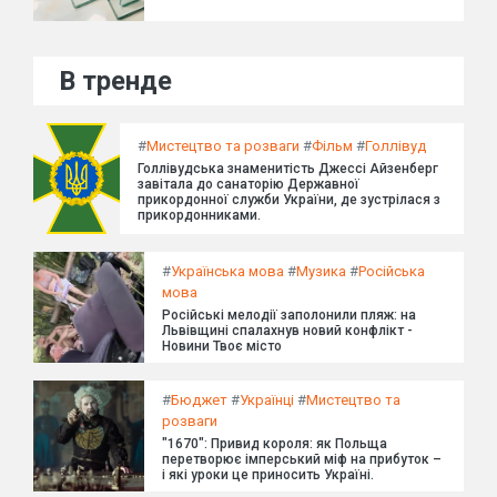
В тренде
#
Мистецтво та розваги
#
Фільм
#
Голлівуд
Голлівудська знаменитість Джессі Айзенберг
завітала до санаторію Державної
прикордонної служби України, де зустрілася з
прикордонниками.
#
Українська мова
#
Музика
#
Російська
мова
Російські мелодії заполонили пляж: на
Львівщині спалахнув новий конфлікт -
Новини Твоє місто
#
Бюджет
#
Українці
#
Мистецтво та
розваги
"1670": Привид короля: як Польща
перетворює імперський міф на прибуток –
і які уроки це приносить Україні.