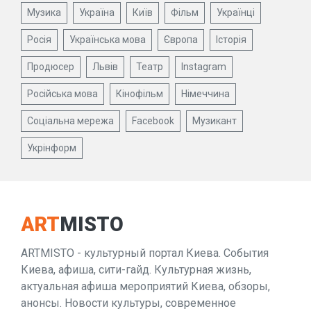
Музика
Україна
Київ
Фільм
Українці
Росія
Українська мова
Європа
Історія
Продюсер
Львів
Театр
Instagram
Російська мова
Кінофільм
Німеччина
Соціальна мережа
Facebook
Музикант
Укрінформ
ART
MISTO
ARTMISTO - культурный портал Киева. События
Киева, афиша, сити-гайд. Культурная жизнь,
актуальная афиша мероприятий Киева, обзоры,
анонсы. Новости культуры, современное