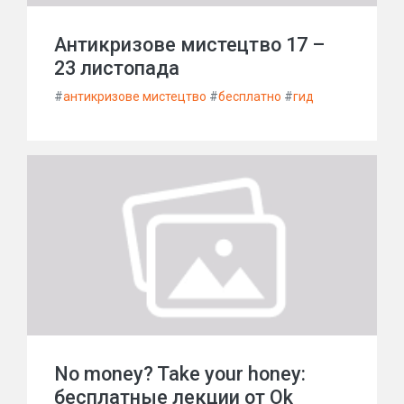
Антикризове мистецтво 17 –
23 листопада
#
антикризове мистецтво
#
бесплатно
#
гид
No money? Take your honey:
бесплатные лекции от Ok