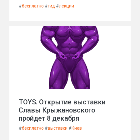
#
бесплатно
#
гид
#
лекции
TOYS. Открытие выставки
Славы Крыжановского
пройдет 8 декабря
#
бесплатно
#
выставки
#
Киев