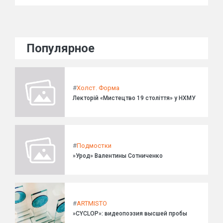
Популярное
#
Холст. Форма
Лекторій «Мистецтво 19 століття» у НХМУ
#
Подмостки
»Урод» Валентины Сотниченко
#
ARTMISTO
»CYCLOP»: видеопоэзия высшей пробы