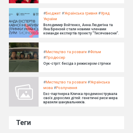
#
Бюджет
#
Українська гривня
#
Уряд
України
Володимир Войтенко, Анна Людигіна та
Яна Брензей стали новими членами
команди експертів проекту "Тисячовесни".
#
Мистецтво та розваги
#
Фільм
#
Продюсер
Оук-стріт: бесіда з режисером стрічки
#
Мистецтво та розваги
#
Українська
мова
#
Розлучення
Екс-партнерка Кличка продемонструвала
своїх дорослих дітей: генетичні риси мера
вразили шанувальників.
Теги