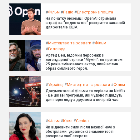
#
Фільм
#
Радіо
#
Електронна пошта
На початку іноземці: OpenAI отримала
штраф за "недостатнє" розкриття вакансій
для жителів США.
#
Мистецтво та розваги
#
Фільм
#
Голлівуд
Артед Бей, відомий персонаж з
легендарної стрічки "Мумія": як протягом
25 років змінювався актор, який втілив
образ сміливого героя.
#
Українці
#
Мистецтво та розваги
#
Фільм
Документальні фільми та серіали на Netflix
- це цікаві програми, які чудово підійдуть
для перегляду з друзями в вечірній час.
#
Фільм
#
Кава
#
Серіал
Як відновити сили після важкої ночі з
обстрілами: українські знаменитості
розкрили свої секрети.