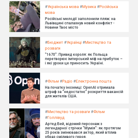
#
Українська мова
#
Музика
#
Російська
мова
Російські мелодії заполонили пляж: на
Львівщині спалахнув новий конфлікт -
Новини Твоє місто
#
Бюджет
#
Українці
#
Мистецтво та
розваги
"1670": Привид короля: як Польща
перетворює імперський міф на прибуток –
і які уроки це приносить Україні.
#
Фільм
#
Радіо
#
Електронна пошта
На початку іноземці: OpenAI отримала
штраф за "недостатнє" розкриття вакансій
для жителів США.
#
Мистецтво та розваги
#
Фільм
#
Голлівуд
Артед Бей, відомий персонаж з
легендарної стрічки "Мумія": як протягом
25 років змінювався актор, який втілив
образ сміливого героя.