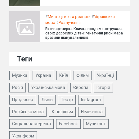
#
Мистецтво та розваги
#
Українська
мова
#
Розлучення
Екс-партнерка Кличка продемонструвала
своїх дорослих дітей: генетичні риси мера
вразили шанувальників.
Теги
Музика
Україна
Київ
Фільм
Українці
Росія
Українська мова
Європа
Історія
Продюсер
Львів
Театр
Instagram
Російська мова
Кінофільм
Німеччина
Соціальна мережа
Facebook
Музикант
Укрінформ