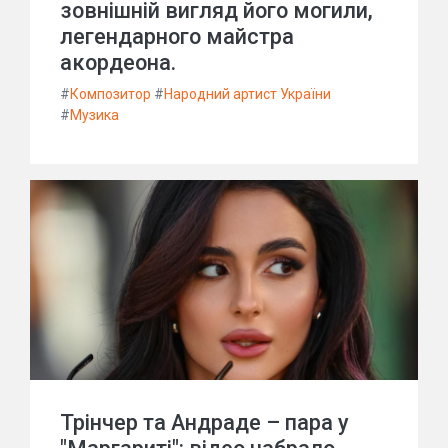
зовнішній вигляд його могили,
легендарного майстра
акордеона.
#
Композитор
#
Народний артист України
#
Музика
Трінчер та Андраде – пара у