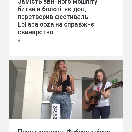
Замість звичного мошпіту —
битви в болоті: як дощ
перетворив фестиваль
Lollapalooza на справжнє
свинарство.
#
Перезапущена "Фабрика зірок"