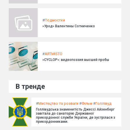
#
Подмостки
»Урод» Валентины Сотниченко
#
ARTMISTO
»CYCLOP»: видеопоэзия высшей пробы
В тренде
#
Мистецтво та розваги
#
Фільм
#
Голлівуд
Голлівудська знаменитість Джессі Айзенберг
завітала до санаторію Державної
прикордонної служби України, де зустрілася з
прикордонниками.