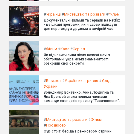
#
Українці
#
Мистецтво та розваги
#
Фільм
Документальні фільми та серіали на Netflix
- це цікаві програми, які чудово підійдуть
для перегляду з друзями в вечірній час.
#
Фільм
#
Кава
#
Серіал
Як відновити сили після важкої ночі з
обстрілами: українські знаменитості
розкрили свої секрети.
#
Бюджет
#
Українська гривня
#
Уряд
України
Володимир Войтенко, Анна Людигіна та
Яна Брензей стали новими членами
команди експертів проекту "Тисячовесни".
#
Мистецтво та розваги
#
Фільм
#
Продюсер
Оук-стріт: бесіда з режисером стрічки