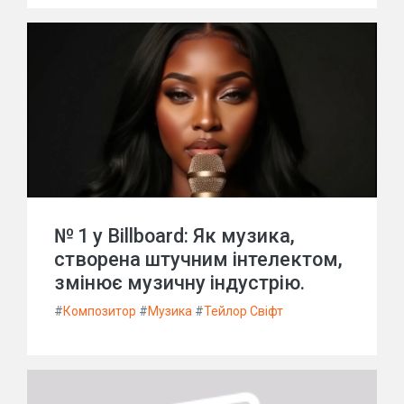
№ 1 у Billboard: Як музика,
створена штучним інтелектом,
змінює музичну індустрію.
#
Композитор
#
Музика
#
Тейлор Свіфт