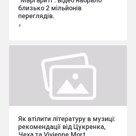
"Маргариті": відео набрало
близько 2 мільйонів
переглядів.
#
Як втілити літературу в музиці:
рекомендації від Цукренка,
Чеха та Vivienne Mort