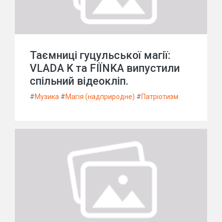
Таємниці гуцульської магії:
VLADA K та FIЇNKA випустили
спільний відеокліп.
#
Музика
#
Магія (надприродне)
#
Патріотизм