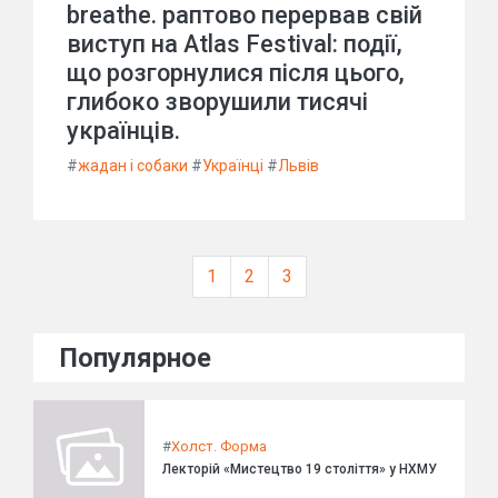
breathe. раптово перервав свій
виступ на Atlas Festival: події,
що розгорнулися після цього,
глибоко зворушили тисячі
українців.
#
жадан і собаки
#
Українці
#
Львів
1
2
3
Популярное
#
Холст. Форма
Лекторій «Мистецтво 19 століття» у НХМУ