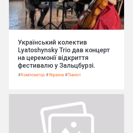
Український колектив
Lyatoshynsky Trio дав концерт
на церемонії відкриття
фестивалю у Зальцбурзі.
#
Композитор
#
Україна
#
Піаніст