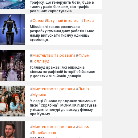
трафіку, що генерують боти, буде в
тисячу разів більшим, ніж трафік
реальних користувачів.
#
Фільм
#
Штучний інтелект
#
Техас
Mitsubishi також розпочала
розробку гуманоїдних роботів і має
намір випускати тисячу одиниць
щомісяця.
#
Мистецтво та розваги
#
Фільм
#
Голлівуд
Голлівуд вражає: які епізоди в
кінематографічній історії обійшлися
у десятки мільйонів доларів
#
Мистецтво та розваги
#
Львів
#
Музика
У серці Львова пролунали знамениті
пісні "Скрябіна": MONATIK підготував
унікальне попурі до виходу фільму
про Кузьму.
#
Мистецтво та розваги
#
Фільм
#
Телебачення