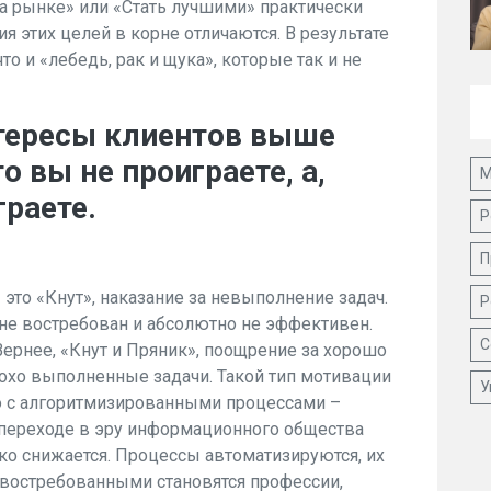
а рынке» или «Стать лучшими» практически
 этих целей в корне отличаются. В результате
о и «лебедь, рак и щука», которые так и не
нтересы клиентов выше
о вы не проиграете, а,
М
граете.
Р
П
 это «Кнут», наказание за невыполнение задач.
Р
не востребован и абсолютно не эффективен.
С
Вернее, «Кнут и Пряник», поощрение за хорошо
охо выполненные задачи. Такой тип мотивации
У
о с алгоритмизированными процессами –
и переходе в эру информационного общества
зко снижается. Процессы автоматизируются, их
 востребованными становятся профессии,