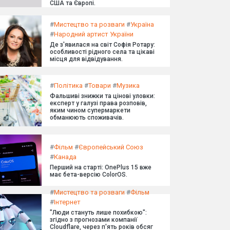
США та Європі.
#
Мистецтво та розваги
#
Україна
#
Народний артист України
Де з'явилася на світ Софія Ротару:
особливості рідного села та цікаві
місця для відвідування.
#
Політика
#
Товари
#
Музика
Фальшиві знижки та цінові уловки:
експерт у галузі права розповів,
яким чином супермаркети
обманюють споживачів.
#
Фільм
#
Європейський Союз
#
Канада
Перший на старті: OnePlus 15 вже
має бета-версію ColorOS.
#
Мистецтво та розваги
#
Фільм
#
Інтернет
"Люди стануть лише похибкою":
згідно з прогнозами компанії
Cloudflare, через п'ять років обсяг