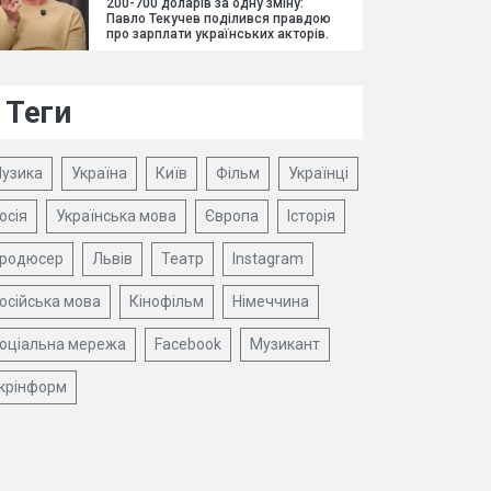
200-700 доларів за одну зміну:
Павло Текучев поділився правдою
про зарплати українських акторів.
Теги
узика
Україна
Київ
Фільм
Українці
осія
Українська мова
Європа
Історія
родюсер
Львів
Театр
Instagram
осійська мова
Кінофільм
Німеччина
оціальна мережа
Facebook
Музикант
крінформ