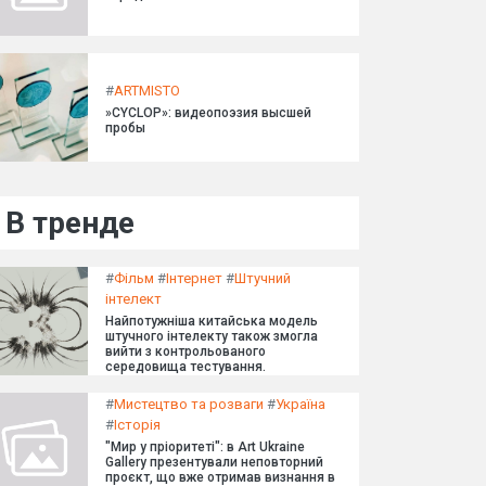
#
ARTMISTO
»CYCLOP»: видеопоэзия высшей
пробы
В тренде
#
Фільм
#
Інтернет
#
Штучний
інтелект
Найпотужніша китайська модель
штучного інтелекту також змогла
вийти з контрольованого
середовища тестування.
#
Мистецтво та розваги
#
Україна
#
Історія
"Мир у пріоритеті": в Art Ukraine
Gallery презентували неповторний
проєкт, що вже отримав визнання в