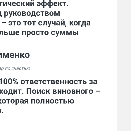
тический эффект.
д руководством
 это тот случай, когда
ольше просто суммы
именко
ер по счастью
100% ответственность за
сходит. Поиск виновного –
которая полностью
.