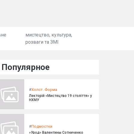
вне
мистецтво, культура,
розваги та ЗМІ
Популярное
#
Холст. Форма
Лекторій «Мистецтво 19 століття» у
НХМУ
#
Подмостки
»Урод» Валентины Сотниченко