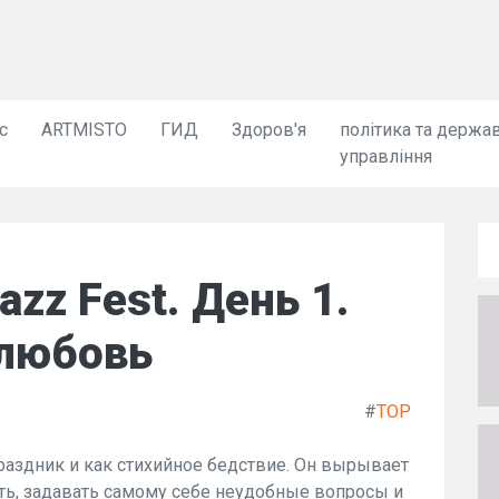
с
ARTMISTO
ГИД
Здоров'я
політика та держа
управління
azz Fest. День 1.
 любовь
#
TOP
праздник и как стихийное бедствие. Он вырывает
ать, задавать самому себе неудобные вопросы и