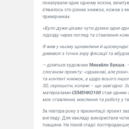
показували одне одному ескізи, зачитув
з’явилось сто різних книжок, кожна з я
примірниках.
«Було дуже цікаво чути думки одне одн
підходу через погляд та ставлення кожн
Я жив у ньому щохвилини й щосекунди: 
дивився з точки зору фіксації та вбуд
—
ділиться художник
Михайло Букша
. 
слоганом проекту: «однакові, але різн
та контент книжок, а щодо всього іншо
3D,
скріншоти
, колажі – що завгодно. 
матеріалами
СЕМЕНКО100
став одним з
моє ставлення, мислення та роботу у тв
За півтора року з презентації проект зазн
вигляду. Для накладу використали чоти
товщини. На пізній стадії постпродакшн