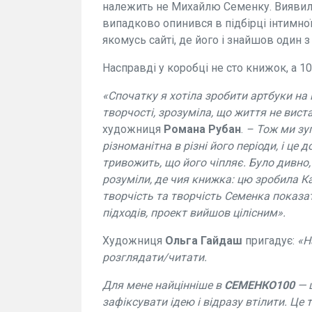
належить не Михайлю Семенку. Виявилос
випадково опинився в підбірці інтимно
якомусь сайті, де його і знайшов один 
Насправді у коробці не сто книжок, а 1
«Спочатку я хотіла зробити
артбуки
на 
творчості, зрозуміла, що життя не вист
художниця
Романа Рубан
.
– Тож ми зу
різноманітна в різні його періоди, і це
тривожить, що його чіпляє. Було дивно,
розуміли, де чия книжка: цю зробила Ка
творчість та творчість Семенка показа
підходів, проект вийшов цілісним».
Художниця
Ольга Гайдаш
пригадує:
«На
розглядати/читати.
Для мене найцінніше в
СЕМЕНКО100
— ц
зафіксувати ідею і відразу втілити. Це 