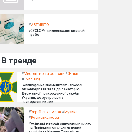
#
ARTMISTO
»CYCLOP»: видеопоэзия высшей
пробы
В тренде
#
Мистецтво та розваги
#
Фільм
#
Голлівуд
Голлівудська знаменитість Джессі
Айзенберг завітала до санаторію
Державної прикордонної служби
України, де зустрілася з
прикордонниками.
#
Українська мова
#
Музика
#
Російська мова
Російські мелодії заполонили пляж:
на Львівщині спалахнув новий
конфлікт - Новини Твоє місто