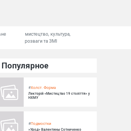
вне
мистецтво, культура,
розваги та ЗМІ
Популярное
#
Холст. Форма
Лекторій «Мистецтво 19 століття» у
НХМУ
#
Подмостки
»Урод» Валентины Сотниченко