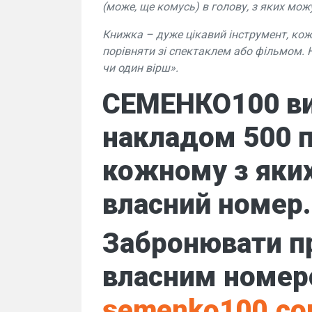
(може, ще комусь) в голову, з яких можу
Книжка – дуже цікавий інструмент, кожн
порівняти зі спектаклем або фільмом. 
чи один вірш».
СЕМЕНКО100
в
накладом 500 п
кожному з яки
власний номер.
Забронювати п
власним номеро
semenko100.c