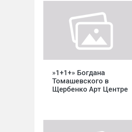
»1+1+» Богдана
Томашевского в
Щербенко Арт Центре