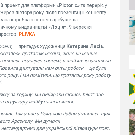
ий проект для платформи
«Pictoric»
та переріс у
ерез півтора року після презентації концепту
ана коробка з сотнею артбуків на
тичному видавництві
«Лоція».
9 вересня
просторі
PLIVKA
.
роект, —
пригадує художниця
Катерина Лесів.
–
 склалось протягом місяця, якщо не менше.
явилось всупереч системі, в якій ми існували на
. Правила диктували нам ритм роботи – це були
го року, і ми помітили, що протягом року роботу
.
жку за годину: ми вибирали якийсь текст або
та структуру майбутньої книжки.
шення. Так у нас з Романою Рубан з’явилась ідея
вого Арсеналу. Ми думали
 нестандартний для української літератури поет,