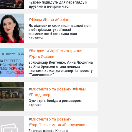
чудово підійдуть для перегляду з
друзями в вечірній час.
#
Фільм
#
Кава
#
Серіал
Як відновити сили після важкої ночі
з обстрілами: українські
знаменитості розкрили свої
секрети.
#
Бюджет
#
Українська гривня
#
Уряд України
Володимир Войтенко, Анна Людигіна
та Яна Брензей стали новими
членами команди експертів проекту
"Тисячовесни".
#
Мистецтво та розваги
#
Фільм
#
Продюсер
Оук-стріт: бесіда з режисером
стрічки
#
Мистецтво та розваги
#
Українська мова
#
Розлучення
Екс-партнерка Кличка