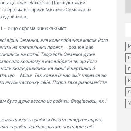
ь, це текст Валер’яна Поліщука, який
ї та еротичної лірики Михайля Семенка на
з художників.
01 – є ще окрема книжка-зміст.
всі вірші Семенка, але коли побачила масив його
М
ачить на повноцінний проект, –
розповідає
пинились на сотні. Творчість Семенка дуже
Р
 дозволило кожному з нас вибрати те, що його
 коли люди дивились на вірші й картинки й
П
тя, цю – Міша. Так кожен із нас зміг через свою
Р
ти якусь часточку себе. Попри таке різноманіття
С
м було дуже весело це робити. Сподіваюсь, як і
У
е можливість зробити багато швидких вправ,
така коробка насіння, які ми посадили собі