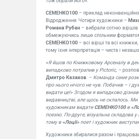
тож обрали його».
СЕМЕНКО100
– приклад неконвенційног
Відродження. Чотири художники –
Миха
Романа Рубан
– вибрали сотню віршів
обмежуючись лише спільним форматом т
СЕМЕНКО100
– всі вірші та всі книжки
тому їхня інтерпретація – чиста і незаш
«Я йшов по Книжковому Арсеналу в день
випадково потрапив у Pictoric, –
розпов
Дмитро Казаков
.
– Команда саме розкл
про нього нічого не чув. Побачив – і д
видати це!» Згодом я випадково дізнав
видавництві, але щось не склалось. Ми
художникам видати
СЕМЕНКО100
в
«Ло
поезію. По-друге, візуальна складова у
тому в
«Лоції»
поет і художник виступа
Художники збиралися разом і працювал