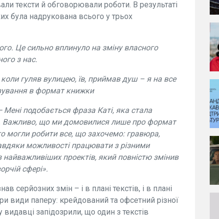
али тексти й обговорювали роботи. В результаті
ких була надрукована всього у трьох
ого. Це сильно вплинуло на зміну власного
ого з нас.
коли гуляв вулицею, їв, приймав душ – я на все
овування в формат книжки
— Мені подобається фраза Каті, яка стала
і». Важливо, що ми домовилися лише про формат
го могли робити все, що захочемо: гравюра,
Завдяки можливості працювати з різними
 найважливіших проектів, який повністю змінив
орчій сфері».
ав серйозних змін – і в плані текстів, і в плані
ри види паперу: крейдований та офсетний різної
у видавці запідозрили, що один з текстів