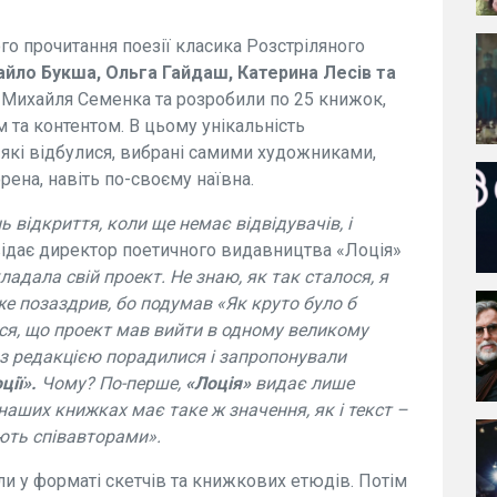
о прочитання поезії класика Розстріляного
йло Букша, Ольга Гайдаш, Катерина Лесів та
 Михайля Семенка та розробили по 25 книжок,
а контентом. В цьому унікальність
, які відбулися, вибрані самими художниками,
орена, навіть по-своєму наївна.
 відкриття, коли ще немає відвідувачів, і
ідає директор поетичного видавництва «Лоція»
адала свій проект. Не знаю, як так сталося, я
уже позаздрив, бо подумав «Як круто було б
ся, що проект мав вийти в одному великому
 з редакцією порадилися і запропонували
ції».
Чому? По-перше,
«Лоція»
видає лише
 наших книжках має таке ж значення, як і текст –
ють співавторами».
и у форматі скетчів та книжкових етюдів. Потім