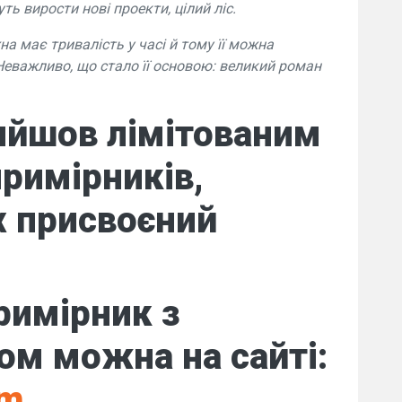
ть вирости нові проекти, цілий ліс.
а має тривалість у часі й тому її можна
Неважливо, що стало її основою: великий роман
ийшов лімітованим
римірників,
х присвоєний
римірник з
м можна на сайті:
om