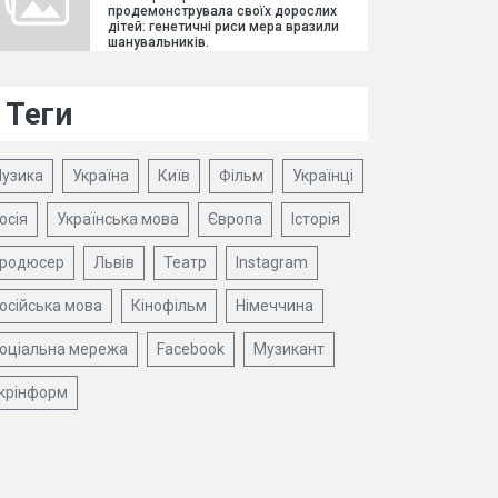
продемонструвала своїх дорослих
дітей: генетичні риси мера вразили
шанувальників.
Теги
узика
Україна
Київ
Фільм
Українці
осія
Українська мова
Європа
Історія
родюсер
Львів
Театр
Instagram
осійська мова
Кінофільм
Німеччина
оціальна мережа
Facebook
Музикант
крінформ