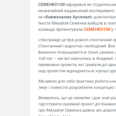
СЕМЕНКО100
зародився як студентськ
незвичайний видавничий експеримент. Ч
на
«Книжковому Арсеналі»
довгоочікув
тексти Михайля Семенка вийшла в пое
команда презентувала
СЕМЕНКО100
у 
«Насправді це був доволі спонтанний п
Спонтанний і водночас необхідний. Все
Бажання попрацювати в таких умовах з’
той час – ми всі навчались в Академії
переважно проекти, які тривали до одно
над проектом відкидаються хороші ідеї
Ми ввели для себе практику робити кни
тему і повністю розробляли концепцію 
Виявилось, що це оживляє і дає нові рі
підготувати окремий проект до Книжко
про
Михайля
Семенка давно, він доволі