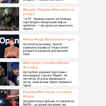
#
Бюджет
#
Українці
#
Мистецтво та
розваги
"1670": Привид короля: як Польща
перетворює імперський міф на
прибуток – і які уроки це приносить
Україні.
#
Фільм
#
Радіо
#
Електронна пошта
На початку іноземці: OpenAI
отримала штраф за "недостатнє"
розкриття вакансій для жителів
США.
#
Мистецтво та розваги
#
Фільм
#
Голлівуд
Артед Бей, відомий персонаж з
легендарної стрічки "Мумія": як
протягом 25 років змінювався
актор, який втілив образ сміливого
героя.
#
Українці
#
Мистецтво та розваги
#
Фільм
Документальні фільми та серіали на
Netflix - це цікаві програми, які