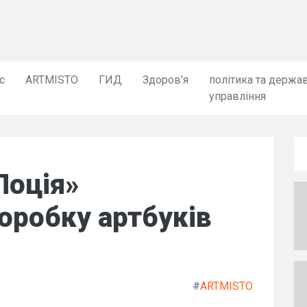
с
ARTMISTO
ГИД
Здоров'я
політика та держа
управління
Лоція»
оробку артбуків
#
ARTMISTO