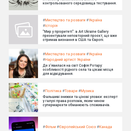
контрольованого середовища тестування.
#
Мистецтво та розваги
#
Україна
#
Історія
"Мир у пріоритеті": в Art Ukraine Gallery
презентували неповторний проєкт, що вже
отримав визнання в США та Європі.
#
Мистецтво та розваги
#
Україна
#
Народний артист України
Де з'явилася на світ Софія Ротару:
особливості рідного села та цікаві місця
для відвідування.
#
Політика
#
Товари
#
Музика
Фальшиві знижки та цінові уловки: експерт
у галузі права розповів, яким чином
супермаркети обманюють споживачів.
#
Фільм
#
Європейський Союз
#
Канада