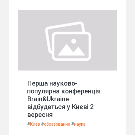
Перша науково-
популярна конференція
Brain&Ukraine
відбудеться у Києві 2
вересня
#
Киев
#
образование
#
наука