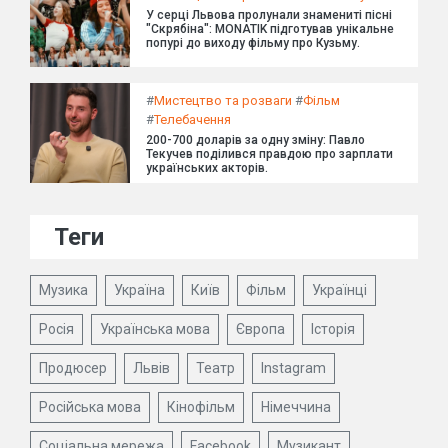
У серці Львова пролунали знамениті пісні
"Скрябіна": MONATIK підготував унікальне
попурі до виходу фільму про Кузьму.
#
Мистецтво та розваги
#
Фільм
#
Телебачення
200-700 доларів за одну зміну: Павло
Текучев поділився правдою про зарплати
українських акторів.
Теги
Музика
Україна
Київ
Фільм
Українці
Росія
Українська мова
Європа
Історія
Продюсер
Львів
Театр
Instagram
Російська мова
Кінофільм
Німеччина
Соціальна мережа
Facebook
Музикант