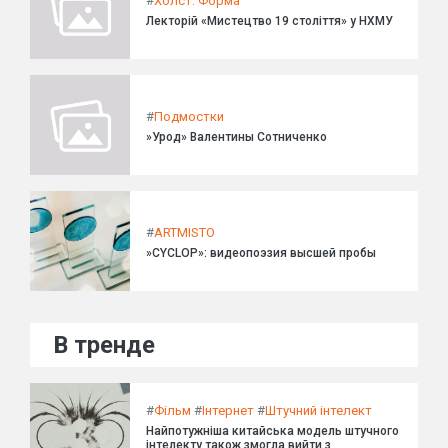
#
Холст. Форма
Лекторій «Мистецтво 19 століття» у НХМУ
#
Подмостки
»Урод» Валентины Сотниченко
#
ARTMISTO
»CYCLOP»: видеопоэзия высшей пробы
В тренде
#
Фільм
#
Інтернет
#
Штучний інтелект
Найпотужніша китайська модель штучного
інтелекту також змогла вийти з