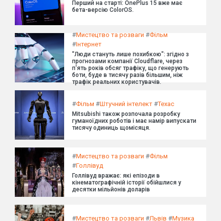
Перший на старті: OnePlus 15 вже має
бета-версію ColorOS.
#
Мистецтво та розваги
#
Фільм
#
Інтернет
"Люди стануть лише похибкою": згідно з
прогнозами компанії Cloudflare, через
п'ять років обсяг трафіку, що генерують
боти, буде в тисячу разів більшим, ніж
трафік реальних користувачів.
#
Фільм
#
Штучний інтелект
#
Техас
Mitsubishi також розпочала розробку
гуманоїдних роботів і має намір випускати
тисячу одиниць щомісяця.
#
Мистецтво та розваги
#
Фільм
#
Голлівуд
Голлівуд вражає: які епізоди в
кінематографічній історії обійшлися у
десятки мільйонів доларів
#
Мистецтво та розваги
#
Львів
#
Музика