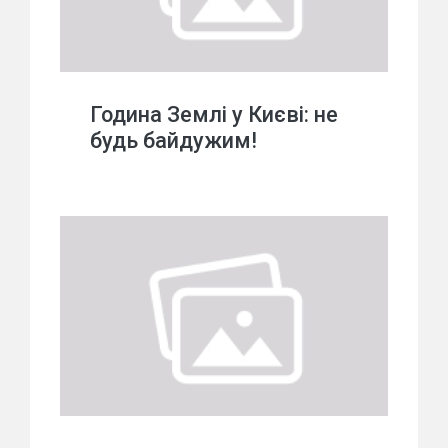
Година Землі у Києві: не
будь байдужим!