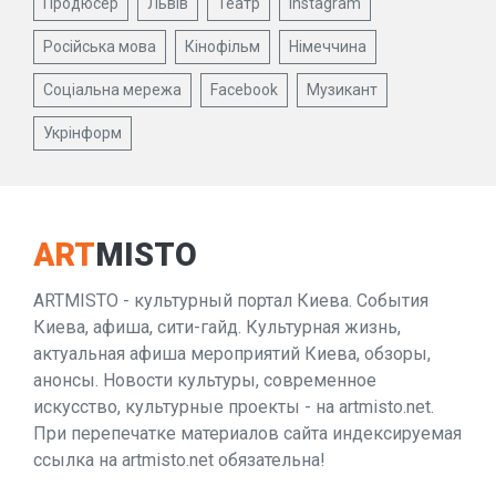
Продюсер
Львів
Театр
Instagram
Російська мова
Кінофільм
Німеччина
Соціальна мережа
Facebook
Музикант
Укрінформ
ART
MISTO
ARTMISTO - культурный портал Киева. События
Киева, афиша, сити-гайд. Культурная жизнь,
актуальная афиша мероприятий Киева, обзоры,
анонсы. Новости культуры, современное
искусство, культурные проекты - на artmisto.net.
При перепечатке материалов сайта индексируемая
ссылка на artmisto.net обязательна!