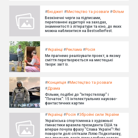
#
Бюджет
#
Мистецтво та розваги
#
Фільм
Безкінечні черги за підписами,
переповнені аудиторії на заходах,
знаменитості з літератури та кіно, до яких
можна наблизитися на BestsellerFest.
#
Українці
#
Реклама
#
Росія
Ми прагнемо реалізувати проект, в якому
сміття перетворюється на мистецькі
твори: звіт із.
#
Концепція
#
Мистецтво та розваги
#
Драма
Фільми, подібні до "Інтерстеллар" і
"Початок": 15 інтелектуальних науково-
фантастичних картин
#
Українці
#
Росія
#
Збройні сили України
Українська спортсменка з художньої
гімнастики вразила президента США та
вперше почула фразу "Слава Україні"! Які
повороти долі спіткали Лілію Подкопаєву,