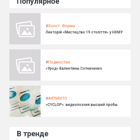
Популярное
#
Холст. Форма
Лекторій «Мистецтво 19 століття» у НХМУ
#
Подмостки
»Урод» Валентины Сотниченко
#
ARTMISTO
»CYCLOP»: видеопоэзия высшей пробы
В тренде