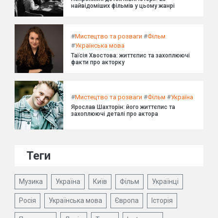
найвідоміших фільмів у цьому жанрі
#
Мистецтво та розваги
#
Фільм
#
Українська мова
Таїсія Хвостова: життєпис та захоплюючі
факти про акторку
#
Мистецтво та розваги
#
Фільм
#
Україна
Ярослав Шахторін: його життєпис та
захоплюючі деталі про актора
Теги
Музика
Україна
Київ
Фільм
Українці
Росія
Українська мова
Європа
Історія