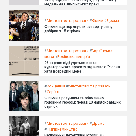
яка тридцять років тому здобула золоту
медаль на Олімпійських іграх?
#
Мистецтво та розваги
#
Фільм
#
Драма
Фільми, що порушують четверту стіну:
добірка з 15 стрічок
#
Мистецтво та розваги
#
Українська
мова
#
Російська імперія
26 серпня відбудеться показ
кураторського проєкту під назвою "Чорна
хата всередині мене".
#
Концепція
#
Мистецтво та розваги
#
Серіал
Фільми з розумним та обачливим
головним героєм: понад 20 найяскравіших
стрічок
#
Мистецтво та розваги
#
Драма
#
Підприємництво
Непроникні детективні історії: 20