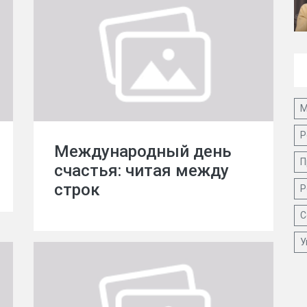
М
Р
Международный день
П
счастья: читая между
строк
Р
С
У