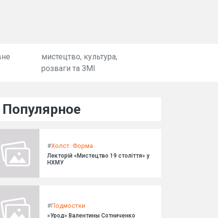
вне
мистецтво, культура,
розваги та ЗМІ
Популярное
#
Холст. Форма
Лекторій «Мистецтво 19 століття» у
НХМУ
#
Подмостки
»Урод» Валентины Сотниченко