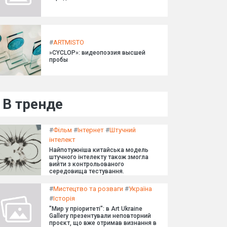
#
ARTMISTO
»CYCLOP»: видеопоэзия высшей
пробы
В тренде
#
Фільм
#
Інтернет
#
Штучний
інтелект
Найпотужніша китайська модель
штучного інтелекту також змогла
вийти з контрольованого
середовища тестування.
#
Мистецтво та розваги
#
Україна
#
Історія
"Мир у пріоритеті": в Art Ukraine
Gallery презентували неповторний
проєкт, що вже отримав визнання в