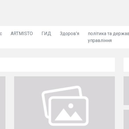
с
ARTMISTO
ГИД
Здоров'я
політика та держа
управління