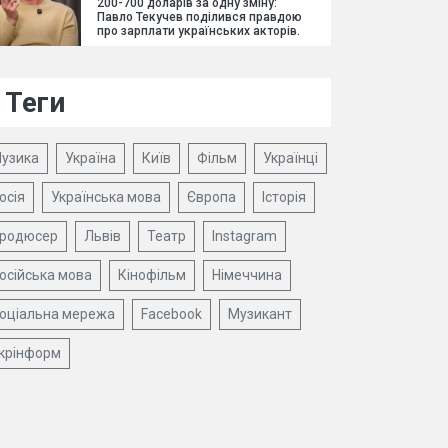
200-700 доларів за одну зміну:
Павло Текучев поділився правдою
про зарплати українських акторів.
Теги
узика
Україна
Київ
Фільм
Українці
осія
Українська мова
Європа
Історія
родюсер
Львів
Театр
Instagram
осійська мова
Кінофільм
Німеччина
оціальна мережа
Facebook
Музикант
крінформ