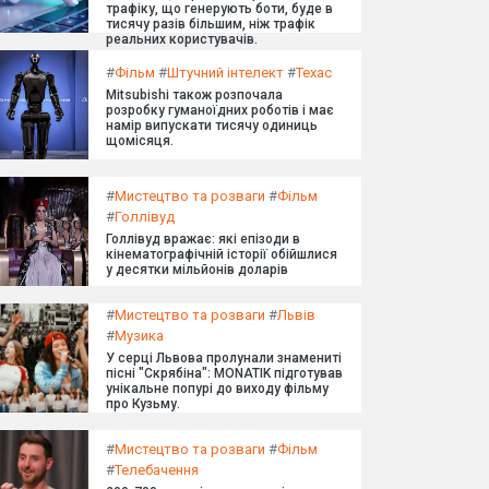
трафіку, що генерують боти, буде в
тисячу разів більшим, ніж трафік
реальних користувачів.
#
Фільм
#
Штучний інтелект
#
Техас
Mitsubishi також розпочала
розробку гуманоїдних роботів і має
намір випускати тисячу одиниць
щомісяця.
#
Мистецтво та розваги
#
Фільм
#
Голлівуд
Голлівуд вражає: які епізоди в
кінематографічній історії обійшлися
у десятки мільйонів доларів
#
Мистецтво та розваги
#
Львів
#
Музика
У серці Львова пролунали знамениті
пісні "Скрябіна": MONATIK підготував
унікальне попурі до виходу фільму
про Кузьму.
#
Мистецтво та розваги
#
Фільм
#
Телебачення