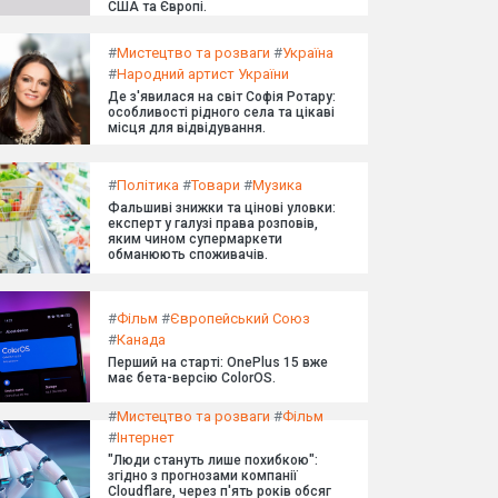
США та Європі.
#
Мистецтво та розваги
#
Україна
#
Народний артист України
Де з'явилася на світ Софія Ротару:
особливості рідного села та цікаві
місця для відвідування.
#
Політика
#
Товари
#
Музика
Фальшиві знижки та цінові уловки:
експерт у галузі права розповів,
яким чином супермаркети
обманюють споживачів.
#
Фільм
#
Європейський Союз
#
Канада
Перший на старті: OnePlus 15 вже
має бета-версію ColorOS.
#
Мистецтво та розваги
#
Фільм
#
Інтернет
"Люди стануть лише похибкою":
згідно з прогнозами компанії
Cloudflare, через п'ять років обсяг