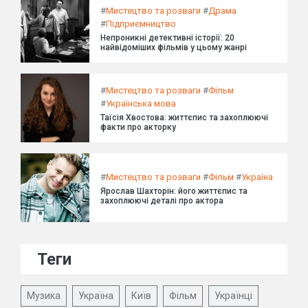
#
Мистецтво та розваги
#
Драма
#
Підприємництво
Непроникні детективні історії: 20
найвідоміших фільмів у цьому жанрі
#
Мистецтво та розваги
#
Фільм
#
Українська мова
Таїсія Хвостова: життєпис та захоплюючі
факти про акторку
#
Мистецтво та розваги
#
Фільм
#
Україна
Ярослав Шахторін: його життєпис та
захоплюючі деталі про актора
Теги
Музика
Україна
Київ
Фільм
Українці