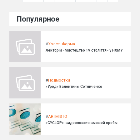
Популярное
#
Холст. Форма
Лекторій «Мистецтво 19 століття» у НХМУ
#
Подмостки
»Урод» Валентины Сотниченко
#
ARTMISTO
»CYCLOP»: видеопоэзия высшей пробы