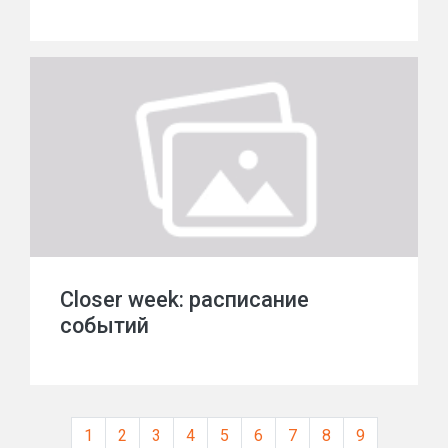
Сloser week: расписание
событий
1
2
3
4
5
6
7
8
9