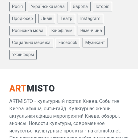
Росія
Українська мова
Європа
Історія
Продюсер
Львів
Театр
Instagram
Російська мова
Кінофільм
Німеччина
Соціальна мережа
Facebook
Музикант
Укрінформ
ART
MISTO
ARTMISTO - культурный портал Киева. События
Киева, афиша, сити-гайд. Культурная жизнь,
актуальная афиша мероприятий Киева, обзоры,
анонсы. Новости культуры, современное
искусство, культурные проекты - на artmisto.net.