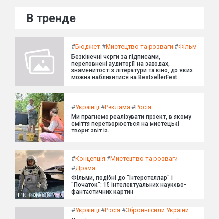
В тренде
#
Бюджет
#
Мистецтво та розваги
#
Фільм
Безкінечні черги за підписами,
переповнені аудиторії на заходах,
знаменитості з літератури та кіно, до яких
можна наблизитися на BestsellerFest.
#
Українці
#
Реклама
#
Росія
Ми прагнемо реалізувати проект, в якому
сміття перетворюється на мистецькі
твори: звіт із.
#
Концепція
#
Мистецтво та розваги
#
Драма
Фільми, подібні до "Інтерстеллар" і
"Початок": 15 інтелектуальних науково-
фантастичних картин
#
Українці
#
Росія
#
Збройні сили України