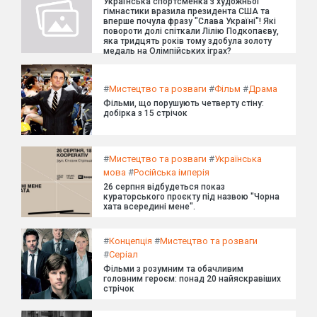
Українська спортсменка з художньої
гімнастики вразила президента США та
вперше почула фразу "Слава Україні"! Які
повороти долі спіткали Лілію Подкопаєву,
яка тридцять років тому здобула золоту
медаль на Олімпійських іграх?
#
Мистецтво та розваги
#
Фільм
#
Драма
Фільми, що порушують четверту стіну:
добірка з 15 стрічок
#
Мистецтво та розваги
#
Українська
мова
#
Російська імперія
26 серпня відбудеться показ
кураторського проєкту під назвою "Чорна
хата всередині мене".
#
Концепція
#
Мистецтво та розваги
#
Серіал
Фільми з розумним та обачливим
головним героєм: понад 20 найяскравіших
стрічок