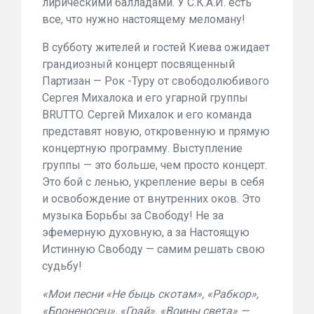
лирическими балладами. У С.К.А.Й. есть
все, что нужно настоящему меломану!
В субботу жителей и гостей Киева ожидает
грандиозный концерт посвященный
Партизан — Рок -Туру от свободолюбивого
Сергея Михалока и его угарной группы
BRUTTO. Сергей Михалок и его команда
представят новую, откровенную и прямую
концертную программу. Выступление
группы — это больше, чем просто концерт.
Это бой с ленью, укрепление веры в себя
и освобождение от внутренних оков. Это
музыка Борьбы за Свободу! Не за
эфемерную духовную, а за Настоящую
Истинную Свободу — самим решать свою
судьбу!
«Мои песни «Не быць скотам», «Рабкор»,
«Броненосец», «Грай», «Воины света» —