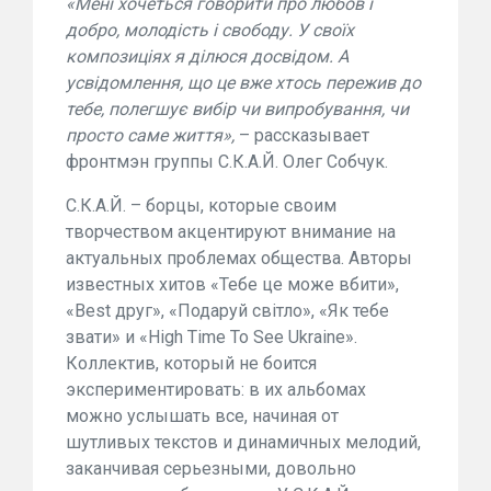
«
Мені хочеться говорити про любов і
добро, молодість і свободу. У своїх
композиціях я ділюся досвідом. А
усвідомлення, що це вже хтось пережив до
тебе, полегшує вибір чи випробування, чи
просто
саме життя»,
– рассказывает
фронтмэн группы С.К.А.Й. Олег Собчук.
С.К.А.Й. – борцы, которые своим
творчеством акцентируют внимание на
актуальных проблемах общества. Авторы
известных хитов «Тебе це може вбити»,
«Best друг», «Подаруй світло», «Як тебе
звати» и «High Time To See Ukraine».
Коллектив, который не боится
экспериментировать: в их альбомах
можно услышать все, начиная от
шутливых текстов и динамичных мелодий,
заканчивая серьезными, довольно