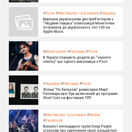
#
Росія
#
Мистецтво та розваги
#
Україна
Вирізана українським дистриб'ютором з
"Людини-павука" композиція Монеточки
потрапила до українського топ-100 на
Apple Music.
#
Моніторинг
#
Реклама
#
Росія
В Україні планують додати до "чорного
списку" ще одного виконавця з Росії.
#
Українці
#
Реклама
#
Росія
Фільм "По батькові" режисерки Марії
Пономарьової був включений до програми
Short Cuts на фестивалі TIFF.
#
Мистецтво та розваги
#
Фільм
#
Facebook
Вокаліст легендарної групи Deep Purple
оголосив про закінчення своєї концертної