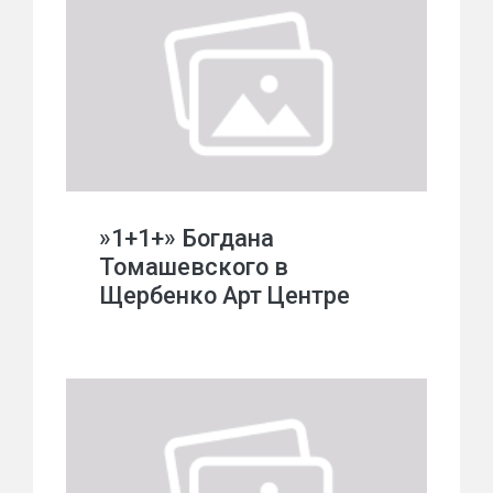
»1+1+» Богдана
Томашевского в
Щербенко Арт Центре