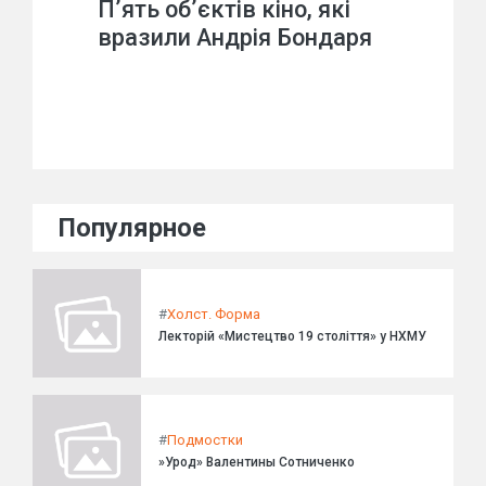
П’ять об’єктів кіно, які
вразили Андрія Бондаря
Популярное
#
Холст. Форма
Лекторій «Мистецтво 19 століття» у НХМУ
#
Подмостки
»Урод» Валентины Сотниченко