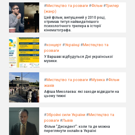
#
Мистецтво та розваги
#
Фільм
#
Трилер
(жанр)
Цей фільм, випущений у 2010 році,
отримав титул найвидатнішого
психологічного трилера в історії
кінематографа.
#
концерт
#
Українці
#
Мистецтво та
розваги
У Варшаві відбудуться Дні української
музики.
#
Мистецтво та розваги
#
Музика
#
Фільм
жахів
Афіша Миколаєва: які заходи відвідати на
цьому тижні
#
Збройні сили України
#
Мистецтво та
розваги
#
Львів
Фільм "Дисидент": коли та де можна
переглянути онлайн в Україні