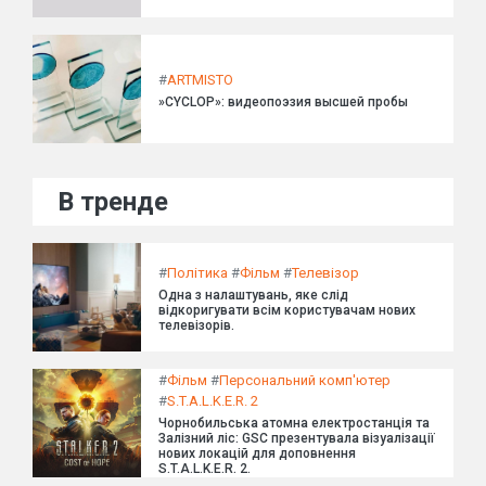
#
ARTMISTO
»CYCLOP»: видеопоэзия высшей пробы
В тренде
#
Політика
#
Фільм
#
Телевізор
Одна з налаштувань, яке слід
відкоригувати всім користувачам нових
телевізорів.
#
Фільм
#
Персональний комп'ютер
#
S.T.A.L.K.E.R. 2
Чорнобильська атомна електростанція та
Залізний ліс: GSC презентувала візуалізації
нових локацій для доповнення
S.T.A.L.K.E.R. 2.