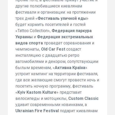
другие полюбившиеся киевлянам
фестивали и организации: на протяжении
трех дней «
Фестиваль уличной еды
»
будет кормить посетителей и гостей
«Tattoo Collection»,
Федерация паркура
Украины
и
Федерация экстремальных
видов спорта
проведет соревнования и
чемпионаты,
Old Car Fest
создаcт
инсталляцию с двадцатью ретро
автомобилями и декором, сопутствующим
былым временам, «
Активна Країна
»
устроит кемпинг на территории фестиваля,
где все желающие смогут провести ночь и
посетить ночную программу, фестиваль
«
Kyiv Kastom Kulture
» представит
велосипеды и мотоциклы,
Custom Classic
удивит современными новинками, а
Ukrainian Fire Festival
подарит киевлянам