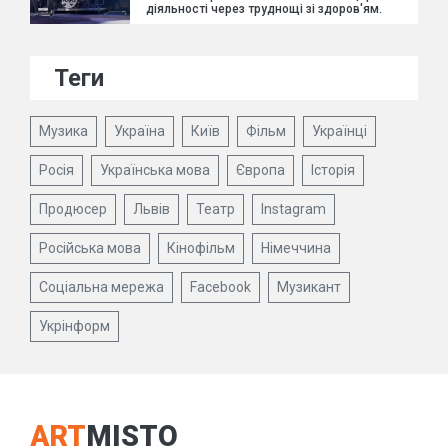
діяльності через труднощі зі здоров'ям.
Теги
Музика
Україна
Київ
Фільм
Українці
Росія
Українська мова
Європа
Історія
Продюсер
Львів
Театр
Instagram
Російська мова
Кінофільм
Німеччина
Соціальна мережа
Facebook
Музикант
Укрінформ
ART
MISTO