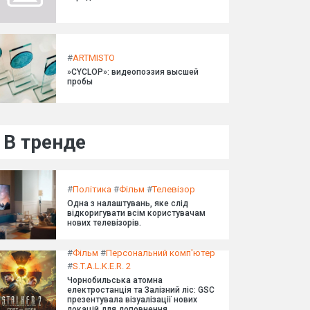
#
ARTMISTO
»CYCLOP»: видеопоэзия высшей
пробы
В тренде
#
Політика
#
Фільм
#
Телевізор
Одна з налаштувань, яке слід
відкоригувати всім користувачам
нових телевізорів.
#
Фільм
#
Персональний комп'ютер
#
S.T.A.L.K.E.R. 2
Чорнобильська атомна
електростанція та Залізний ліс: GSC
презентувала візуалізації нових
локацій для доповнення