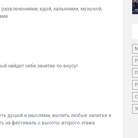
развлечениями, едой, кальянами, музыкой,
ами.
М
Р
ый найдет себе занятие по вкусу!
П
Р
С
У
нуть душой и мыслями, выпить любые напитки и
ь на фестиваль с высоты второго этажа.