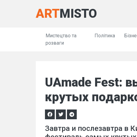
ART
MISTO
Мистецтво та
Політика
Бізне
розваги
UAmade Fest: 
крутых подарк
Завтра и послезавтра в К