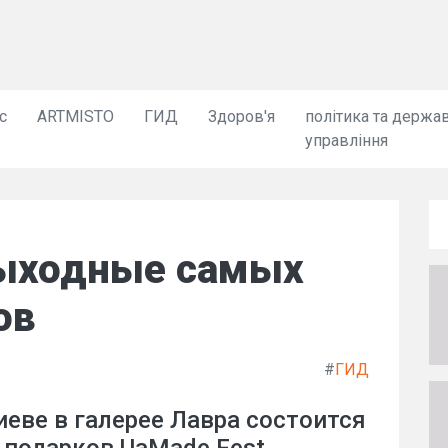
с
ARTMISTO
ГИД
Здоров'я
політика та держа
управління
выходные самых
ов
#
ГИД
иеве в галерее Лавра состоится