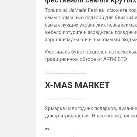
фестиваль самых крутых 
Только на UaMade Fest вы сможете под
самые классные подарки для близких и
самых лучших украинских независимых
весело потусите и зарядитесь праздни
хорошей музыкой и знакомыми людьм
Фестиваль будет разделен на несколько
традиционном обзоре от ARTMISTO.
_______________
X-MAS MARKET
_______________
Ярмарка новогодних подарков, дизайне
декор и украшения. И все это украинс
~