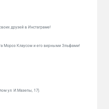
своих друзей в Инстаграме!
нта Мороз Клаусом и его верными Эльфами!
лом ул. И.Мазепы, 17).