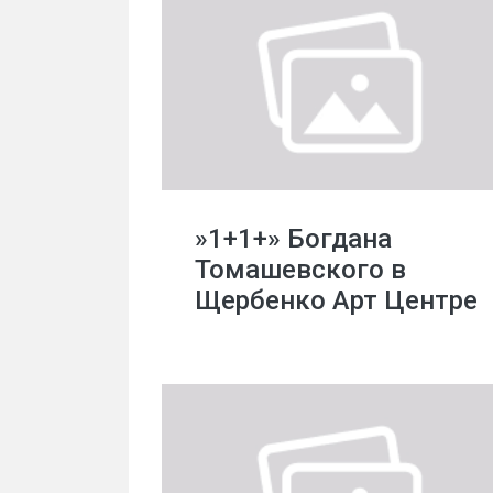
»1+1+» Богдана
Томашевского в
Щербенко Арт Центре