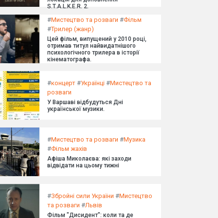
S.T.A.L.K.E.R. 2.
#
Мистецтво та розваги
#
Фільм
#
Трилер (жанр)
Цей фільм, випущений у 2010 році,
отримав титул найвидатнішого
психологічного трилера в історії
кінематографа.
#
концерт
#
Українці
#
Мистецтво та
розваги
У Варшаві відбудуться Дні
української музики.
#
Мистецтво та розваги
#
Музика
#
Фільм жахів
Афіша Миколаєва: які заходи
відвідати на цьому тижні
#
Збройні сили України
#
Мистецтво
та розваги
#
Львів
Фільм "Дисидент": коли та де