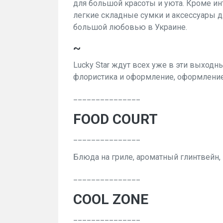
для большой красоты и уюта. Кроме и
легкие складные сумки и аксессуары д
большой любовью в Украине.
~
Lucky Star ждут всех уже в эти выходн
флористика и оформление, оформление 
_______________
FOOD COURT
_______________
Блюда на гриле, ароматный глинтвейн, 
_______________
COOL ZONE
_______________