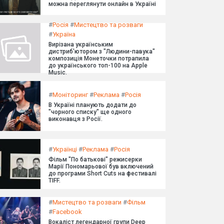
можна переглянути онлайн в Україні
#
Росія
#
Мистецтво та розваги
#
Україна
Вирізана українським
дистриб'ютором з "Людини-павука"
композиція Монеточки потрапила
до українського топ-100 на Apple
Music.
#
Моніторинг
#
Реклама
#
Росія
В Україні планують додати до
"чорного списку" ще одного
виконавця з Росії.
#
Українці
#
Реклама
#
Росія
Фільм "По батькові" режисерки
Марії Пономарьової був включений
до програми Short Cuts на фестивалі
TIFF.
#
Мистецтво та розваги
#
Фільм
#
Facebook
Вокаліст легендарної групи Deep