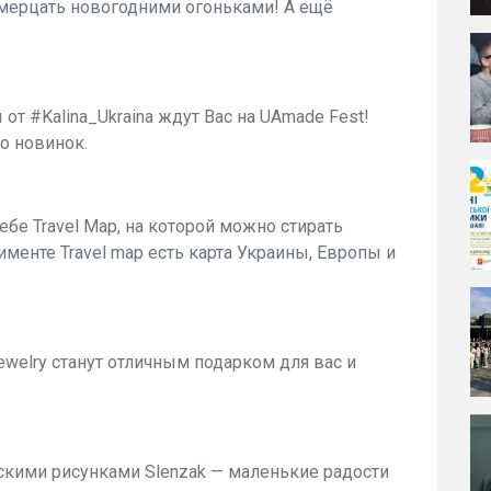
и мерцать новогодними огоньками! А ещё
 #‎Kalina_Ukraina‬ ждут Вас на UAmade Fest!
о новинок.
бе Travel Map, на которой можно стирать
менте Travel map есть карта Украины, Европы и
welry станут отличным подарком для вас и
кими рисунками Slenzak — маленькие радости