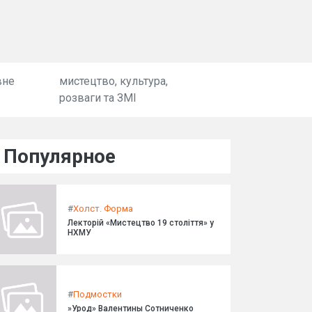
вне
мистецтво, культура,
розваги та ЗМІ
Популярное
#
Холст. Форма
Лекторій «Мистецтво 19 століття» у
НХМУ
#
Подмостки
»Урод» Валентины Сотниченко