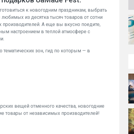
подарков UaMade Fest.
готовиться к новогодним праздникам, выбрать
 любимых из десятка тысяч товаров от сотни
 производителей. А еще вы вкусно поедите,
чным настроением в теплой атмосфере с
и.
 тематических зон, гид по которым — в
рских вещей отменного качества, новогодние
кие товары от независимых производителей!