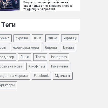
Purple оголосив про закінчення
своєї концертної діяльності через
труднощі зі здоров'ям.
Теги
узика
Україна
Київ
Фільм
Українці
осія
Українська мова
Європа
Історія
родюсер
Львів
Театр
Instagram
осійська мова
Кінофільм
Німеччина
оціальна мережа
Facebook
Музикант
крінформ