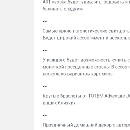
ART-avoska будет удивлять, радовать 
баловать сладким.
~
Самые яркие патриотические свитшоты от
Будет штрокий ассортимент и нескольк
~
У каждого будет возможность купить се
монеткой посещенные страны В ассорти
несколько вариантов карт мира.
~
Крутые браслеты от TOTEM Adventure Je
ваших близких.
~
Праздничный домашний декор с авторс