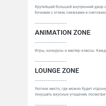
Крутейший большой внутренний двор с 
бочками с огнем, снежками и снеговик
_______________
ANIMATION ZONE
_______________
Игры, конкурсы и мастер-классы. Кажд
_______________
LOUNGE ZONE
_______________
Уютное место, где можно будет отдох
покушать вкусные угощения, посмотрет
_______________