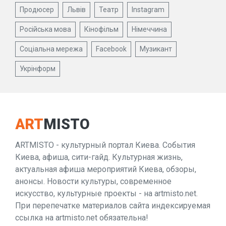
Продюсер
Львів
Театр
Instagram
Російська мова
Кінофільм
Німеччина
Соціальна мережа
Facebook
Музикант
Укрінформ
ART
MISTO
ARTMISTO - культурный портал Киева. События
Киева, афиша, сити-гайд. Культурная жизнь,
актуальная афиша мероприятий Киева, обзоры,
анонсы. Новости культуры, современное
искусство, культурные проекты - на artmisto.net.
При перепечатке материалов сайта индексируемая
ссылка на artmisto.net обязательна!