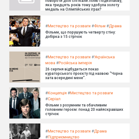
повороти долі спіткали Лілію Подкопаєву,
яка тридцять років тому здобула золоту
медаль на Олімпійських іграх?
#
Мистецтво та розваги
#
Фільм
#
Драма
Фільми, що порушують четверту стіну:
добірка з 15 стрічок
#
Мистецтво та розваги
#
Українська
мова
#
Російська імперія
26 серпня відбудеться показ
кураторського проєкту під назвою "Чорна
хата всередині мене".
#
Концепція
#
Мистецтво та розваги
#
Серіал
Фільми з розумним та обачливим
головним героєм: понад 20 найяскравіших
стрічок
#
Мистецтво та розваги
#
Драма
#
Підприємництво