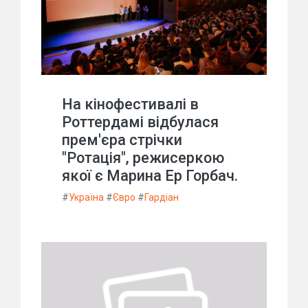
На кінофестивалі в
Роттердамі відбулася
прем'єра стрічки
"Ротація", режисеркою
якої є Марина Ер Горбач.
#
Україна
#
Євро
#
Гардіан