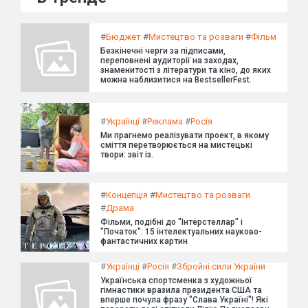
#
Бюджет
#
Мистецтво та розваги
#
Фільм
Безкінечні черги за підписами,
переповнені аудиторії на заходах,
знаменитості з літератури та кіно, до яких
можна наблизитися на BestsellerFest.
#
Українці
#
Реклама
#
Росія
Ми прагнемо реалізувати проект, в якому
сміття перетворюється на мистецькі
твори: звіт із.
#
Концепція
#
Мистецтво та розваги
#
Драма
Фільми, подібні до "Інтерстеллар" і
"Початок": 15 інтелектуальних науково-
фантастичних картин
#
Українці
#
Росія
#
Збройні сили України
Українська спортсменка з художньої
гімнастики вразила президента США та
вперше почула фразу "Слава Україні"! Які