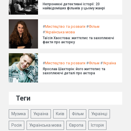
Непроникні детективні історії: 20
найвідоміших фільмів у цьому жанрі
#
Мистецтво та розваги
#
Фільм
#
Українська мова
Таїсія Хвостова: життєпис та захоплюючі
факти про акторку
#
Мистецтво та розваги
#
Фільм
#
Україна
Ярослав Шахторін: його життєпис та
захоплюючі деталі про актора
Теги
Музика
Україна
Київ
Фільм
Українці
Росія
Українська мова
Європа
Історія