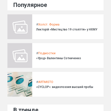
Популярное
#
Холст. Форма
Лекторій «Мистецтво 19 століття» у НХМУ
#
Подмостки
»Урод» Валентины Сотниченко
#
ARTMISTO
»CYCLOP»: видеопоэзия высшей пробы
В тренде