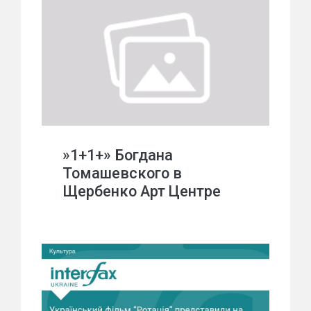
»1+1+» Богдана
Томашевского в
Щербенко Арт Центре