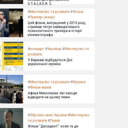
S.T.A.L.K.E.R. 2.
#
Мистецтво та розваги
#
Фільм
#
Трилер (жанр)
Цей фільм, випущений у 2010 році,
отримав титул найвидатнішого
психологічного трилера в історії
кінематографа.
#
концерт
#
Українці
#
Мистецтво та
розваги
У Варшаві відбудуться Дні
української музики.
#
Мистецтво та розваги
#
Музика
#
Фільм жахів
Афіша Миколаєва: які заходи
відвідати на цьому тижні
#
Збройні сили України
#
Мистецтво
та розваги
#
Львів
Фільм "Дисидент": коли та де