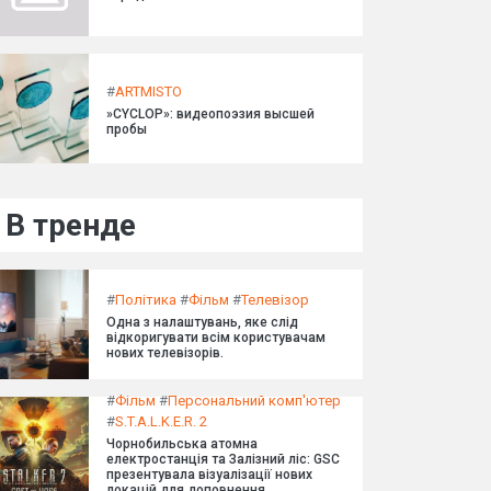
#
ARTMISTO
»CYCLOP»: видеопоэзия высшей
пробы
В тренде
#
Політика
#
Фільм
#
Телевізор
Одна з налаштувань, яке слід
відкоригувати всім користувачам
нових телевізорів.
#
Фільм
#
Персональний комп'ютер
#
S.T.A.L.K.E.R. 2
Чорнобильська атомна
електростанція та Залізний ліс: GSC
презентувала візуалізації нових
локацій для доповнення