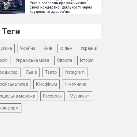
Purple оголосив про закінчення
своєї концертної діяльності через
труднощі зі здоров'ям.
Теги
узика
Україна
Київ
Фільм
Українці
осія
Українська мова
Європа
Історія
родюсер
Львів
Театр
Instagram
осійська мова
Кінофільм
Німеччина
оціальна мережа
Facebook
Музикант
крінформ