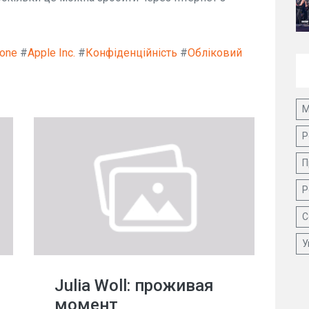
one
#
Apple Inc.
#
Конфіденційність
#
Обліковий
М
Р
П
Р
С
У
Julia Woll: проживая
момент