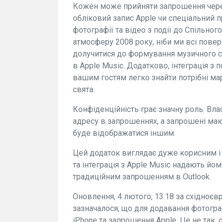
Кожен може прийняти запрошення через
обліковий запис Apple чи спеціальний п
фотографії та відео з події до Спільно
атмосферу 2008 року, ніби ми всі пове
долучитися до формування музичного с
в Apple Music. Додатково, інтеграція з
вашим гостям легко знайти потрібні ма
свята.
Конфіденційність грає значну роль. Вл
адресу в запрошеннях, а запрошені маю
буде відображатися іншим.
Цей додаток виглядає дуже корисним і
та інтеграція з Apple Music надають йо
традиційним запрошенням в Outlook.
Оновлення, 4 лютого, 13:18 за східноєвр
зазначалося, що для додавання фотограф
iPhone та запрошення Apple. Це не так,