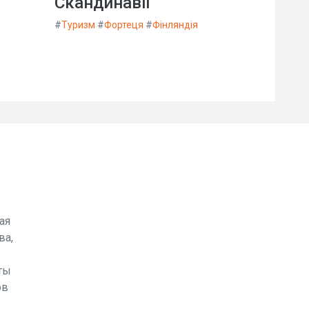
Скандинавії
#
Туризм
#
Фортеця
#
Фінляндія
ая
ва,
ты
ов