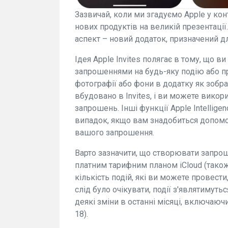
Зазвичай, коли ми згадуємо Apple у кон
нових продуктів на великій презентації
аспект – новий додаток, призначений д
Ідея Apple Invites полягає в тому, що 
запрошеннями на будь-яку подію або п
фотографії або фони в додатку як зобр
вбудовано в Invites, і ви можете вико
запрошень. Інші функції Apple Intelligenc
випадок, якщо вам знадобиться допомо
вашого запрошення.
Варто зазначити, що створювати запро
платним тарифним планом iCloud (також
кількість подій, які ви можете провест
слід було очікувати, події з'являтимуть
деякі зміни в останні місяці, включаючи
18).