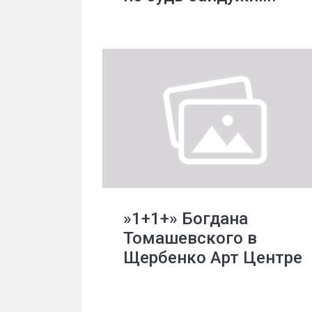
»1+1+» Богдана
Томашевского в
Щербенко Арт Центре