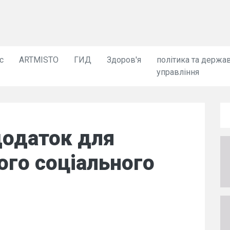
с
ARTMISTO
ГИД
Здоров'я
політика та держа
управління
 додаток для
ого соціального