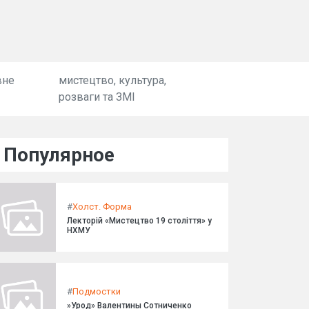
вне
мистецтво, культура,
розваги та ЗМІ
Популярное
#
Холст. Форма
Лекторій «Мистецтво 19 століття» у
НХМУ
#
Подмостки
»Урод» Валентины Сотниченко