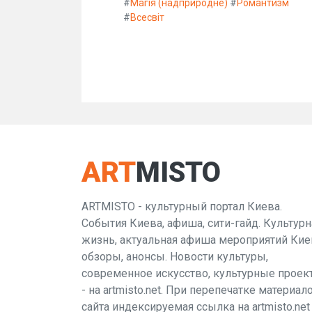
#
Магія (надприродне)
#
Романтизм
#
Всесвіт
ART
MISTO
ARTMISTO - культурный портал Киева.
События Киева, афиша, сити-гайд. Культурн
жизнь, актуальная афиша мероприятий Кие
обзоры, анонсы. Новости культуры,
современное искусство, культурные проек
- на artmisto.net. При перепечатке материал
сайта индексируемая ссылка на artmisto.net