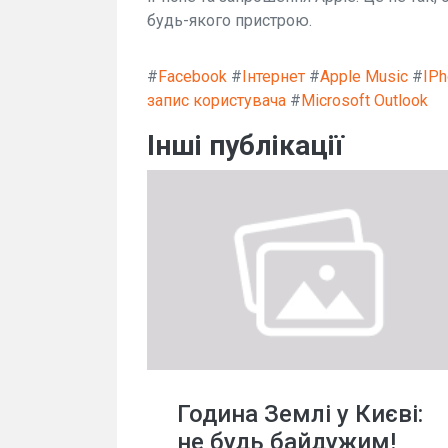
будь-якого пристрою.
#
Facebook
#
Інтернет
#
Apple Music
#
IPh
запис користувача
#
Microsoft Outlook
Інші публікації
Година Землі у Києві:
не будь байдужим!