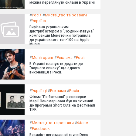
можна переглянути онлайн в Україні
#
Росія
#
Мистецтво та розваги
#
Україна
Вирізана українським
дистриб'ютором з "Людини-павука"
композиція Монеточки потрапила
до українського топ-100 на Apple
Music.
#
Моніторинг
#
Реклама
#
Росія
В Україні планують додати до
"чорного списку" ще одного
виконавця з Росії.
#
Українці
#
Реклама
#
Росія
Фільм "По батькові" режисерки
Марії Пономарьової був включений
до програми Short Cuts на фестивалі
TIFF.
#
Мистецтво та розваги
#
Фільм
#
Facebook
Вокаліст легендарної групи Deep