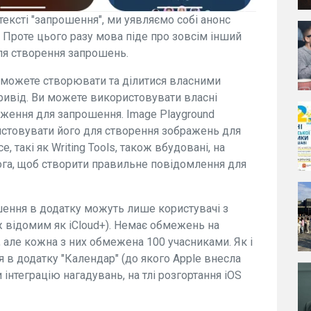
тексті "запрошення", ми уявляємо собі анонс
. Проте цього разу мова піде про зовсім інший
ля створення запрошень.
ви можете створювати та ділитися власними
ривід. Ви можете використовувати власні
аження для запрошення. Image Playground
ристовувати його для створення зображень для
e, такі як Writing Tools, також вбудовані, на
га, щоб створити правильне повідомлення для
шення в додатку можуть лише користувачі з
 відомим як iCloud+). Немає обмежень на
и, але кожна з них обмежена 100 учасниками. Як і
ся в додатку "Календар" (до якого Apple внесла
 інтеграцію нагадувань, на тлі розгортання iOS