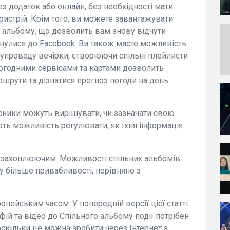
 додаток або онлайн, без необхідності мати
ристрій. Крім того, ви можете завантажувати
го альбому, що дозволить вам знову відчути
рнулися до Facebook. Ви також маєте можливість
упроводу вечірки, створюючи спільні плейлисти
 погодними сервісами та картами дозволить
ршрути та дізнатися прогноз погоди на день
асники можуть вирішувати, чи зазначати свою
ть можливість регулювати, як їхня інформація
 захоплюючим. Можливості спільних альбомів
му більше привабливості, порівняно з
опейським часом: У попередній версії цієї статті
ій та відео до Спільного альбому події потрібен
 оскільки це можна зробити через Інтернет з