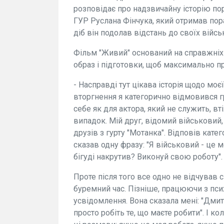
розповідає про надзвичайну історію по
ГУР Руслана Фінчука, який отримав пор
діб він подолав відстань до своїх вій
Фільм "Живий" оснований на справжніх 
образ і підготовки, щоб максимально 
- Насправді тут цікава історія щодо мо
вторгнення я категорично відмовився 
себе як для актора, який не служить, вт
випадок. Мій друг, відомий військовий,
друзів з гурту "Мотанка". Відповів катег
сказав одну фразу: "Я військовий - це мо
бігуді накрутив? Виконуй свою роботу". 
Проте після того все одно не відчував
буремний час. Пізніше, працюючи з пс
усвідомлення. Вона сказала мені: "Дмит
просто робіть те, що маєте робити". І к