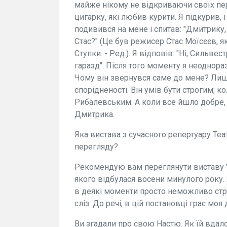
майже нікому не відкриваючи своїх пере
цигарку, які любив курити. Я підкурив, 
подивився на мене і спитав: "Дмитрику,
Стас?" (Це був режисер Стас Моїсєєв, я
Ступки. - Ред.). Я відповів: "Ні, Сильве
гаразд". Після того моменту я неоднор
Чому він звернувся саме до мене? Лише
спорідненості. Він умів бути строгим; к
Рибалевським. А коли все йшло добре, 
Дмитрика.
Яка вистава з сучасного репертуару Те
перегляду?
Рекомендую вам переглянути виставу "
якого відбулася восени минулого року.
в деякі моменти просто неможливо стри
сліз. До речі, в цій постановці грає мо
Ви згадали про свою Настю. Як їй вдало