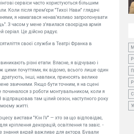
мінгові сервіси часто користуються більшим
али. Коли після прем'єри "Тихої Нави" глядачі
ннями, я намагався ненав'язливо запропонувати
ь". З часом у мене з'явилася своєрідна армія
й серіал. Це дійсно радує.
ятиліття своєї служби в Театрі Франка в
М
Р
виникають різні етапи. Власне, я відчуваю і
іж цими почуттями, як відомо, всього лише один
П
 дратують, інші, навпаки, приносять велике
Р
ене звичними. Якщо бути точним, я на сцені
се починалося з роботи монтувальником, коли я
С
Я відпрацював там цілий сезон, наступного року
 моєму житті.
У
оцесу вистави "Кін IV" — хто за що відповідає,
я кріплення декорацій, освітлення та завіс. -
 Це знання вкрай важливе для актора. Бували