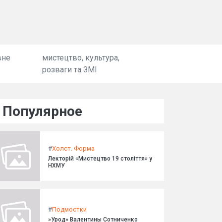
вне
мистецтво, культура,
розваги та ЗМІ
Популярное
#
Холст. Форма
Лекторій «Мистецтво 19 століття» у
НХМУ
#
Подмостки
»Урод» Валентины Сотниченко