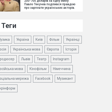
200-700 доларів за одну зміну:
Павло Текучев поділився правдою
про зарплати українських акторів.
Теги
узика
Україна
Київ
Фільм
Українці
осія
Українська мова
Європа
Історія
родюсер
Львів
Театр
Instagram
осійська мова
Кінофільм
Німеччина
оціальна мережа
Facebook
Музикант
крінформ