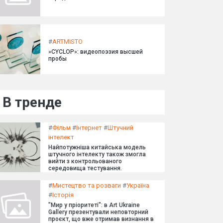
#
ARTMISTO
»CYCLOP»: видеопоэзия высшей
пробы
В тренде
#
Фільм
#
Інтернет
#
Штучний
інтелект
Найпотужніша китайська модель
штучного інтелекту також змогла
вийти з контрольованого
середовища тестування.
#
Мистецтво та розваги
#
Україна
#
Історія
"Мир у пріоритеті": в Art Ukraine
Gallery презентували неповторний
проєкт, що вже отримав визнання в