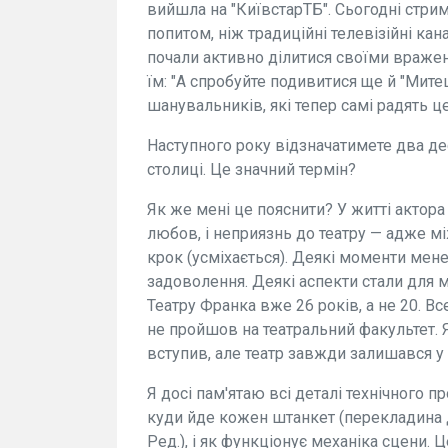
вийшла на "КиївстарТБ". Сьогодні стри
попитом, ніж традиційні телевізійні кан
почали активно ділитися своїми враже
їм: "А спробуйте подивитися ще й "Митец
шанувальників, які тепер самі радять це
Наступного року відзначатимете два дес
столиці. Це значний термін?
Як же мені це пояснити? У житті актора 
любов, і неприязнь до театру — адже м
крок (усміхається). Деякі моменти мене
задоволення. Деякі аспекти стали для м
Театру Франка вже 26 років, а не 20. В
не пройшов на театральний факультет. 
вступив, але театр завжди залишався у
Я досі пам'ятаю всі деталі технічного пр
куди йде кожен штанкет (перекладина дл
Ред.), і як функціонує механіка сцени.