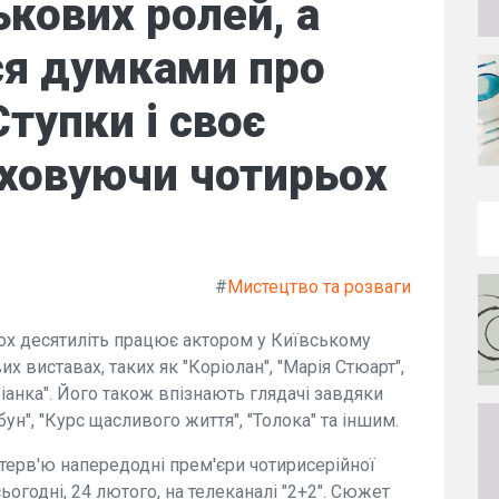
ькових ролей, а
ся думками про
тупки і своє
иховуючи чотирьох
#
Мистецтво та розваги
х десятиліть працює актором у Київському
их виставах, таких як "Коріолан", "Марія Стюарт",
зіанка". Його також впізнають глядачі завдяки
бун", "Курс щасливого життя", "Толока" та іншим.
нтерв'ю напередодні прем'єри чотирисерійної
ьогодні, 24 лютого, на телеканалі "2+2". Сюжет