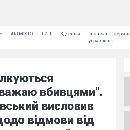
с
ARTMISTO
ГИД
Здоров'я
політика та держа
управління
пілкуються
вважаю вбивцями".
вський висловив
щодо відмови від