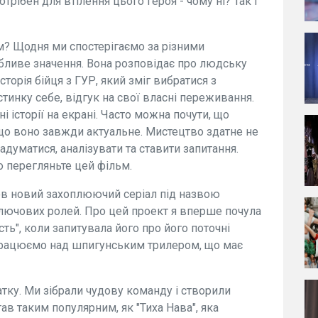
трібен для втілення цього героя - чому ні? Так і
м? Щодня ми спостерігаємо за різними
обливе значення. Вона розповідає про людську
сторія бійця з ГУР, який зміг вибратися з
стинку себе, відгук на свої власні переживання.
 історії на екрані. Часто можна почути, що
 що воно завжди актуальне. Мистецтво здатне не
думатися, аналізувати та ставити запитання.
 перегляньте цей фільм.
ов новий захоплюючий серіал під назвою
ключових ролей. Про цей проект я вперше почула
ть", коли запитувала його про його поточні
Ми працюємо над шпигунським трилером, що має
атку. Ми зібрали чудову команду і створили
тав таким популярним, як "Тиха Нава", яка