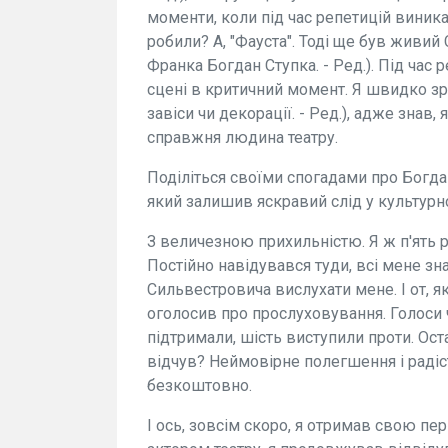
моменти, коли під час репетицій виника
робили? А, "Фауста". Тоді ще був живий
Франка Богдан Ступка. - Ред.). Під час
сцені в критичний момент. Я швидко зре
завіси чи декорації. - Ред.), адже знав,
справжня людина театру.
Поділіться своїми спогадами про Богда
який залишив яскравий слід у культурн
З величезною прихильністю. Я ж п'ять р
Постійно навідувався туди, всі мене з
Сильвестровича вислухати мене. І от, як
оголосив про прослуховування. Голоси ч
підтримали, шість виступили проти. Остан
відчув? Неймовірне полегшення і радіст
безкоштовно.
І ось, зовсім скоро, я отримав свою пе