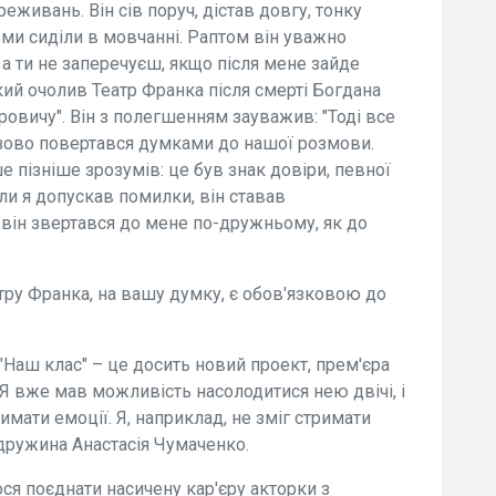
живань. Він сів поруч, дістав довгу, тонку
і ми сиділи в мовчанні. Раптом він уважно
 а ти не заперечуєш, якщо після мене зайде
кий очолив Театр Франка після смерті Богдана
стровичу". Він з полегшенням зауважив: "Тоді все
азово повертався думками до нашої розмови.
 пізніше зрозумів: це був знак довіри, певної
оли я допускав помилки, він ставав
він звертався до мене по-дружньому, як до
атру Франка, на вашу думку, є обов'язковою до
Наш клас" – це досить новий проект, прем'єра
 Я вже мав можливість насолодитися нею двічі, і
мати емоції. Я, наприклад, не зміг стримати
я дружина Анастасія Чумаченко.
ся поєднати насичену кар'єру акторки з