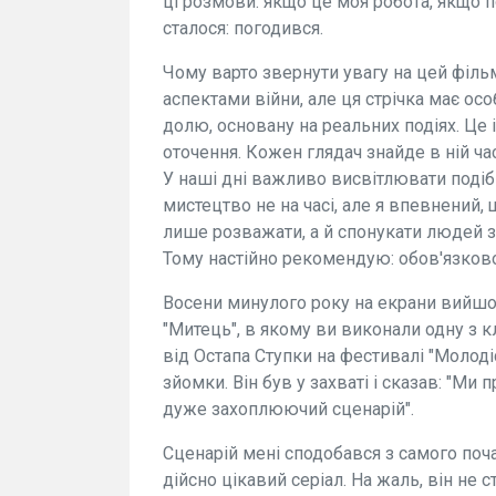
ці розмови: якщо це моя робота, якщо по
сталося: погодився.
Чому варто звернути увагу на цей філь
аспектами війни, але ця стрічка має ос
долю, основану на реальних подіях. Це і
оточення. Кожен глядач знайде в ній ча
У наші дні важливо висвітлювати подібні
мистецтво не на часі, але я впевнений,
лише розважати, а й спонукати людей за
Тому настійно рекомендую: обов'язково
Восени минулого року на екрани вийш
"Митець", в якому ви виконали одну з 
від Остапа Ступки на фестивалі "Молодіс
зйомки. Він був у захваті і сказав: "
дуже захоплюючий сценарій".
Сценарій мені сподобався з самого поч
дійсно цікавий серіал. На жаль, він не с