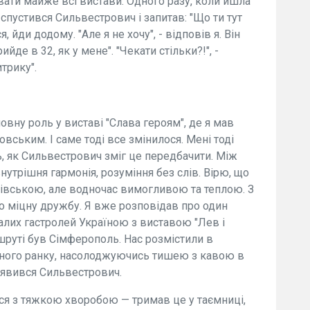
вати майже всі вистави. Одного разу, коли йшла
 спустився Сильвестрович і запитав: "Що ти тут
 йди додому. "Але я не хочу", - відповів я. Він
ийде в 32, як у мене". "Чекати стільки?!", -
трику".
вну роль у виставі "Слава героям", де я мав
вським. І саме тоді все змінилося. Мені тоді
сь, як Сильвестрович зміг це передбачити. Між
нутрішня гармонія, розуміння без слів. Вірю, що
ківською, але водночас вимогливою та теплою. З
о міцну дружбу. Я вже розповідав про один
валих гастролей Україною з виставою "Лев і
руті був Сімферополь. Нас розмістили в
дного ранку, насолоджуючись тишею з кавою в
з'явився Сильвестрович.
ься з тяжкою хворобою — тримав це у таємниці,