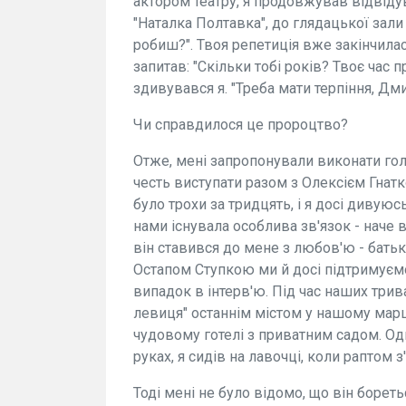
актором театру, я продовжував відвіду
"Наталка Полтавка", до глядацької зали
робиш?". Твоя репетиція вже закінчилася,
запитав: "Скільки тобі років? Твоє час пр
здивувався я. "Треба мати терпіння, Дми
Чи справдилося це пророцтво?
Отже, мені запропонували виконати голо
честь виступати разом з Олексієм Гнатко
було трохи за тридцять, і я досі дивую
нами існувала особлива зв'язок - наче в
він ставився до мене з любов'ю - бать
Остапом Ступкою ми й досі підтримуєм
випадок в інтерв'ю. Під час наших три
левиця" останнім містом у нашому марш
чудовому готелі з приватним садом. О
руках, я сидів на лавочці, коли раптом 
Тоді мені не було відомо, що він борет