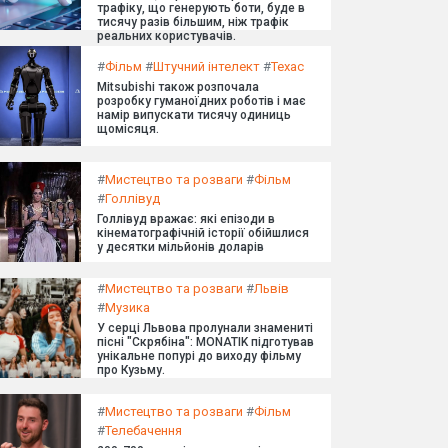
трафіку, що генерують боти, буде в
тисячу разів більшим, ніж трафік
реальних користувачів.
#
Фільм
#
Штучний інтелект
#
Техас
Mitsubishi також розпочала
розробку гуманоїдних роботів і має
намір випускати тисячу одиниць
щомісяця.
#
Мистецтво та розваги
#
Фільм
#
Голлівуд
Голлівуд вражає: які епізоди в
кінематографічній історії обійшлися
у десятки мільйонів доларів
#
Мистецтво та розваги
#
Львів
#
Музика
У серці Львова пролунали знамениті
пісні "Скрябіна": MONATIK підготував
унікальне попурі до виходу фільму
про Кузьму.
#
Мистецтво та розваги
#
Фільм
#
Телебачення