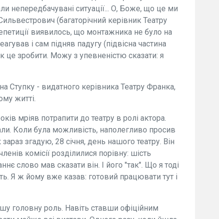
ли непередбачувані ситуації... О, Боже, що це ми
 Сильвестрович (багаторічний керівник Театру
 репетиції виявилось, що монтажника не було на
агував і сам підняв падугу (підвісна частина
 як це зробити. Можу з упевненістю сказати: я
на Ступку - видатного керівника Театру Франка,
ому житті.
оків мріяв потрапити до театру в ролі актора.
нали. Коли була можливість, наполегливо просив
 зараз згадую, 28 січня, день нашого театру. Він
ленів комісії розділилися порівну: шість
нє слово мав сказати він. І його "так". Що я тоді
ь. Я ж йому вже казав: готовий працювати тут і
ршу головну роль. Навіть ставши офіційним