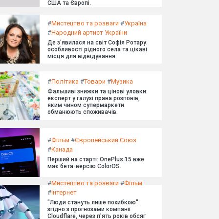
США та Європі.
#
Мистецтво та розваги
#
Україна
#
Народний артист України
Де з'явилася на світ Софія Ротару:
особливості рідного села та цікаві
місця для відвідування.
#
Політика
#
Товари
#
Музика
Фальшиві знижки та цінові уловки:
експерт у галузі права розповів,
яким чином супермаркети
обманюють споживачів.
#
Фільм
#
Європейський Союз
#
Канада
Перший на старті: OnePlus 15 вже
має бета-версію ColorOS.
#
Мистецтво та розваги
#
Фільм
#
Інтернет
"Люди стануть лише похибкою":
згідно з прогнозами компанії
Cloudflare, через п'ять років обсяг