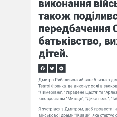
виконання війс
також поділив
передбачення С
батьківство, в
дітей.
Дмитро Рибалевський вже близько дво
Театрі Франка, де виконує ролі в знаков
"Лимерівна", "Украдене щастя" та "Арле
кінопроєктам "Митець", "Дике поле", "Та
Я зустрівся з Дмитром, щоб провести і
військової драми "Живий", яка стартує с