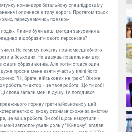
рятунку командира батальйону спецпідрозділу
анення і опинився в тилу ворога. Протягом трьох
ськових, пересуваючись повзком.
подіях. Якими були ваші методи занурення в
правдиво відобразити свого персонажа?
єї участі. На самому початку повномасштабного
грати військових. Не вважав правильним для
ілювати образи воїнів. Але потім стався один
 дуже просив мене взяти участь у кліпі його
орично: "Ні, брате, військових не граю". Він же
я робота, ти актор - це твоя робота. Що ти собі
Ці слова запали мені в душу, і я погодився.
 справжнього пориву грати військових у цей
ихотерапевткою, знову отримав схоже за змістом
ре, це ваша робота. Ви собі щось накрутили -
оли мені запропонували роль у "Живому", згадав