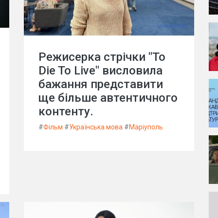
Режисерка стрічки "To
Die To Live" висловила
бажання представити
ще більше автентичного
контенту.
#
Фільм
#
Українська мова
#
Маріуполь