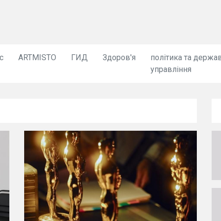
с
ARTMISTO
ГИД
Здоров'я
політика та держа
управління