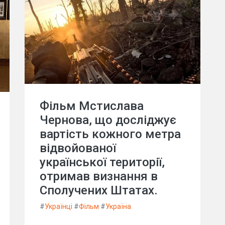
Фільм Мстислава
Чернова, що досліджує
вартість кожного метра
відвойованої
української території,
отримав визнання в
Сполучених Штатах.
#
Українці
#
Фільм
#
Україна