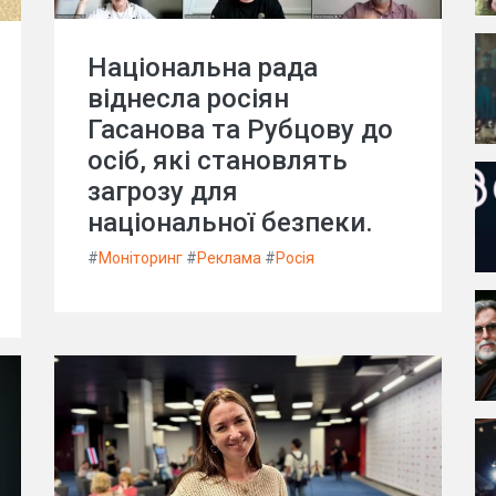
Національна рада
віднесла росіян
Гасанова та Рубцову до
осіб, які становлять
загрозу для
національної безпеки.
#
Моніторинг
#
Реклама
#
Росія