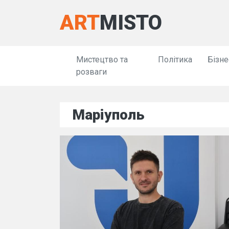
ART
MISTO
Мистецтво та
Політика
Бізне
розваги
Маріуполь