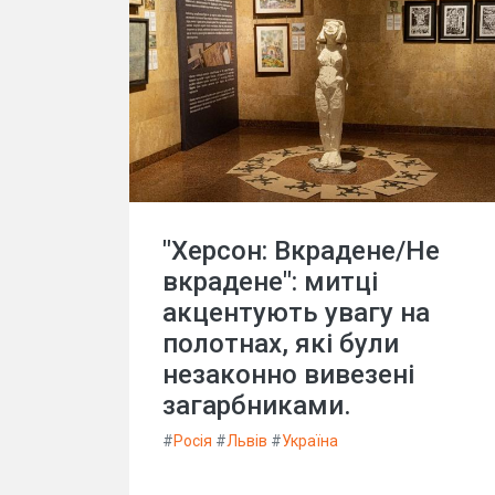
"Херсон: Вкрадене/Не
вкрадене": митці
акцентують увагу на
полотнах, які були
незаконно вивезені
загарбниками.
#
Росія
#
Львів
#
Україна