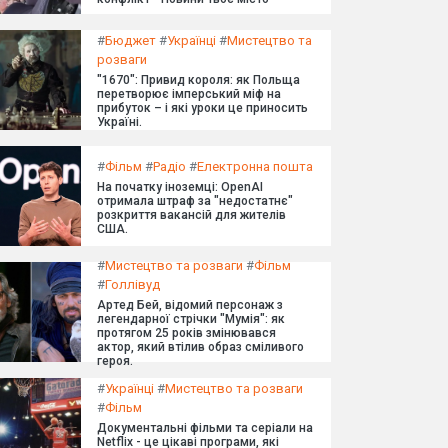
#
Бюджет
#
Українці
#
Мистецтво та
розваги
"1670": Привид короля: як Польща
перетворює імперський міф на
прибуток – і які уроки це приносить
Україні.
#
Фільм
#
Радіо
#
Електронна пошта
На початку іноземці: OpenAI
отримала штраф за "недостатнє"
розкриття вакансій для жителів
США.
#
Мистецтво та розваги
#
Фільм
#
Голлівуд
Артед Бей, відомий персонаж з
легендарної стрічки "Мумія": як
протягом 25 років змінювався
актор, який втілив образ сміливого
героя.
#
Українці
#
Мистецтво та розваги
#
Фільм
Документальні фільми та серіали на
Netflix - це цікаві програми, які