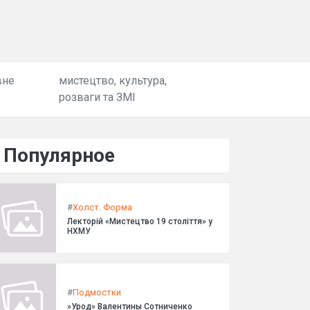
вне
мистецтво, культура,
розваги та ЗМІ
Популярное
#
Холст. Форма
Лекторій «Мистецтво 19 століття» у
НХМУ
#
Подмостки
»Урод» Валентины Сотниченко