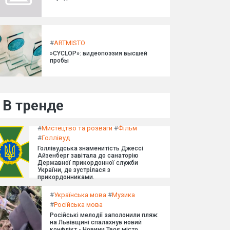
#
ARTMISTO
»CYCLOP»: видеопоэзия высшей
пробы
В тренде
#
Мистецтво та розваги
#
Фільм
#
Голлівуд
Голлівудська знаменитість Джессі
Айзенберг завітала до санаторію
Державної прикордонної служби
України, де зустрілася з
прикордонниками.
#
Українська мова
#
Музика
#
Російська мова
Російські мелодії заполонили пляж:
на Львівщині спалахнув новий
конфлікт - Новини Твоє місто