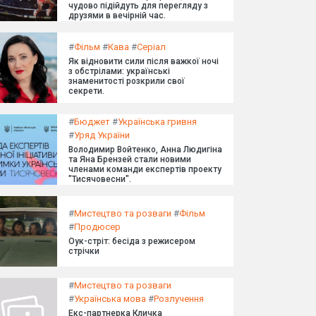
чудово підійдуть для перегляду з
друзями в вечірній час.
#
Фільм
#
Кава
#
Серіал
Як відновити сили після важкої ночі
з обстрілами: українські
знаменитості розкрили свої
секрети.
#
Бюджет
#
Українська гривня
#
Уряд України
Володимир Войтенко, Анна Людигіна
та Яна Брензей стали новими
членами команди експертів проекту
"Тисячовесни".
#
Мистецтво та розваги
#
Фільм
#
Продюсер
Оук-стріт: бесіда з режисером
стрічки
#
Мистецтво та розваги
#
Українська мова
#
Розлучення
Екс-партнерка Кличка