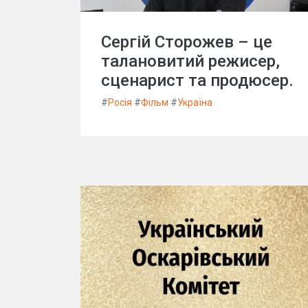
Сергій Сторожев – це
талановитий режисер,
сценарист та продюсер.
#
Росія
#
Фільм
#
Україна