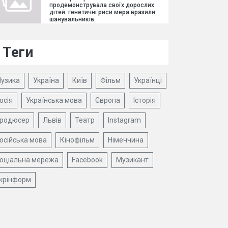
продемонструвала своїх дорослих
дітей: генетичні риси мера вразили
шанувальників.
Теги
узика
Україна
Київ
Фільм
Українці
осія
Українська мова
Європа
Історія
родюсер
Львів
Театр
Instagram
осійська мова
Кінофільм
Німеччина
оціальна мережа
Facebook
Музикант
крінформ