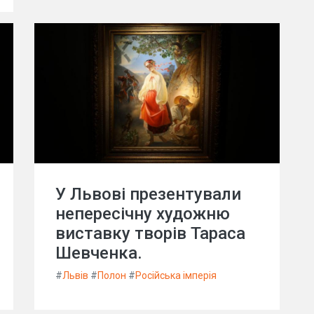
У Львові презентували
непересічну художню
виставку творів Тараса
Шевченка.
#
Львів
#
Полон
#
Російська імперія