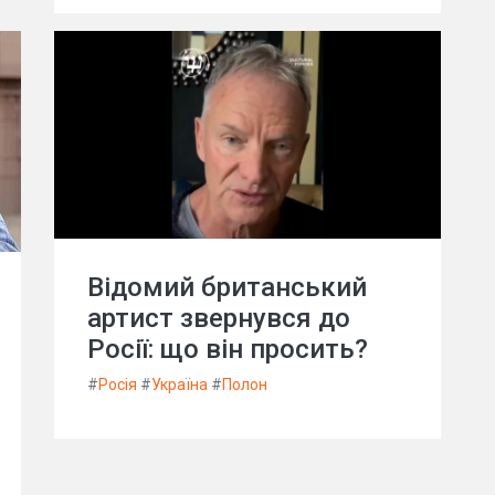
Відомий британський
артист звернувся до
Росії: що він просить?
#
Росія
#
Україна
#
Полон