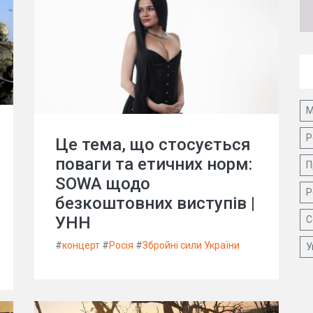
М
Р
Це тема, що стосується
поваги та етичних норм:
П
SOWA щодо
Р
безкоштовних виступів |
УНН
С
#
концерт
#
Росія
#
Збройні сили України
У