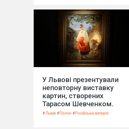
У Львові презентували
неповторну виставку
картин, створених
Тарасом Шевченком.
#
Львів
#
Полон
#
Російська імперія