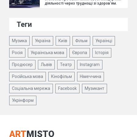
діяльності через труднощі зі здоров'ям.
Теги
Музика
Україна
Київ
Фільм
Українці
Росія
Українська мова
Європа
Історія
Продюсер
Львів
Театр
Instagram
Російська мова
Кінофільм
Німеччина
Соціальна мережа
Facebook
Музикант
Укрінформ
ART
MISTO