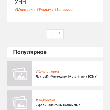
УНН
#
Моніторинг
#
Реклама
#
Телевізор
1
2
Популярное
#
Холст. Форма
Лекторій «Мистецтво 19 століття» у НХМУ
#
Подмостки
»Урод» Валентины Сотниченко