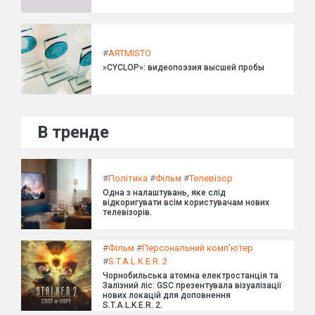
#
ARTMISTO
»CYCLOP»: видеопоэзия высшей пробы
В тренде
#
Політика
#
Фільм
#
Телевізор
Одна з налаштувань, яке слід
відкоригувати всім користувачам нових
телевізорів.
#
Фільм
#
Персональний комп'ютер
#
S.T.A.L.K.E.R. 2
Чорнобильська атомна електростанція та
Залізний ліс: GSC презентувала візуалізації
нових локацій для доповнення
S.T.A.L.K.E.R. 2.