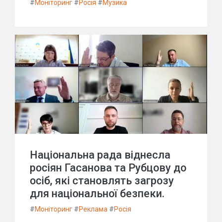
#
Моніторинг
#
Росія
#
Музика
Національна рада віднесла
росіян Гасанова та Рубцову до
осіб, які становлять загрозу
для національної безпеки.
#
Моніторинг
#
Реклама
#
Росія