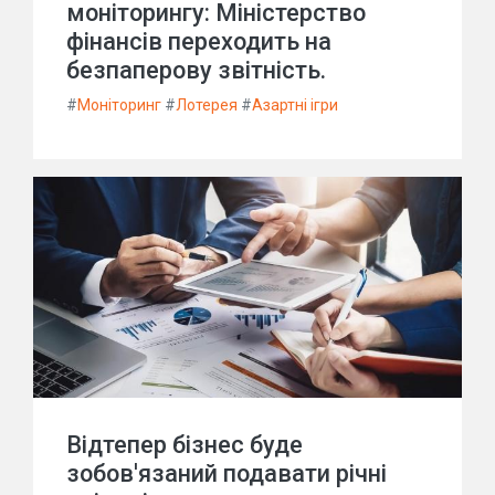
моніторингу: Міністерство
фінансів переходить на
безпаперову звітність.
#
Моніторинг
#
Лотерея
#
Азартні ігри
Відтепер бізнес буде
зобов'язаний подавати річні