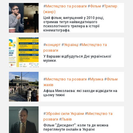
#
Мистецтво та розваги
#
Фільм
#
Трилер
(жанр)
Цей фільм, випущений у 2010 році,
отримав титул найвидатнішого
психологічного трилера в історії
кінематографа.
#
концерт
#
Українці
#
Мистецтво та
розваги
У Варшаві відбудуться Дні української
музики.
#
Мистецтво та розваги
#
Музика
#
Фільм
жахів
Афіша Миколаєва: які заходи відвідати на
цьому тижні
#
Збройні сили України
#
Мистецтво та
розваги
#
Львів
Фільм "Дисидент": коли та де можна
переглянути онлайн в Україні