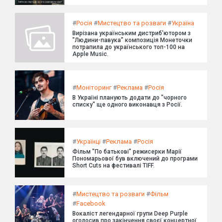
#
Росія
#
Мистецтво та розваги
#
Україна
Вирізана українським дистриб'ютором з
"Людини-павука" композиція Монеточки
потрапила до українського топ-100 на
Apple Music.
#
Моніторинг
#
Реклама
#
Росія
В Україні планують додати до "чорного
списку" ще одного виконавця з Росії.
#
Українці
#
Реклама
#
Росія
Фільм "По батькові" режисерки Марії
Пономарьової був включений до програми
Short Cuts на фестивалі TIFF.
#
Мистецтво та розваги
#
Фільм
#
Facebook
Вокаліст легендарної групи Deep Purple
оголосив про закінчення своєї концертної