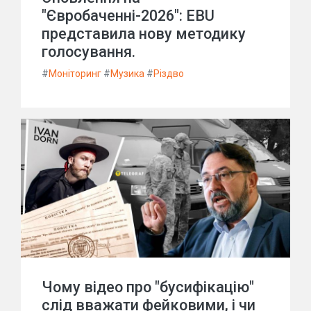
"Євробаченні-2026": EBU
представила нову методику
голосування.
#
Моніторинг
#
Музика
#
Різдво
Чому відео про "бусифікацію"
слід вважати фейковими, і чи