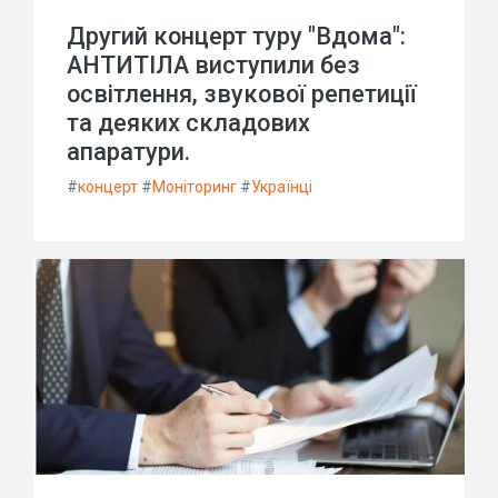
Другий концерт туру "Вдома":
АНТИТІЛА виступили без
освітлення, звукової репетиції
та деяких складових
апаратури.
#
концерт
#
Моніторинг
#
Українці