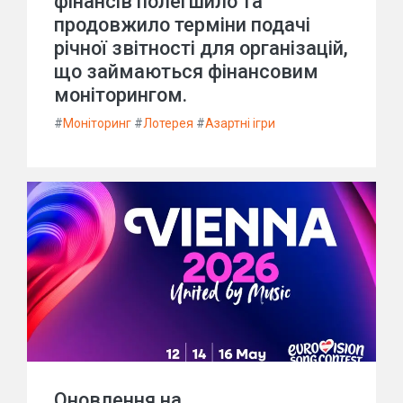
фінансів полегшило та
продовжило терміни подачі
річної звітності для організацій,
що займаються фінансовим
моніторингом.
#
Моніторинг
#
Лотерея
#
Азартні ігри
Оновлення на