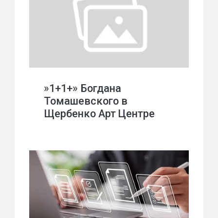
»1+1+» Богдана
Томашевского в
Щербенко Арт Центре