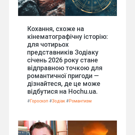
Кохання, схоже на
кінематографічну історію:
для чотирьох
представників Зодіаку
січень 2026 року стане
відправною точкою для
романтичної пригоди —
дізнайтеся, де це може
відбутися на Hochu.ua.
#
Гороскоп
#
Зодіак
#
Романтизм