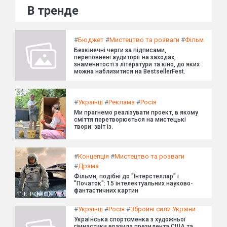
В тренде
#
Бюджет
#
Мистецтво та розваги
#
Фільм
Безкінечні черги за підписами,
переповнені аудиторії на заходах,
знаменитості з літератури та кіно, до яких
можна наблизитися на BestsellerFest.
#
Українці
#
Реклама
#
Росія
Ми прагнемо реалізувати проект, в якому
сміття перетворюється на мистецькі
твори: звіт із.
#
Концепція
#
Мистецтво та розваги
#
Драма
Фільми, подібні до "Інтерстеллар" і
"Початок": 15 інтелектуальних науково-
фантастичних картин
#
Українці
#
Росія
#
Збройні сили України
Українська спортсменка з художньої
гімнастики вразила президента США та