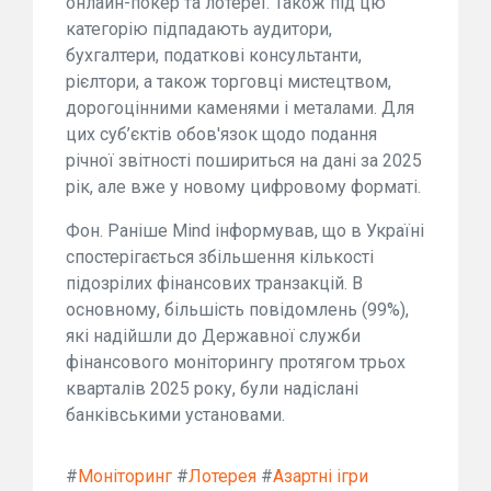
онлайн-покер та лотереї. Також під цю
категорію підпадають аудитори,
бухгалтери, податкові консультанти,
рієлтори, а також торговці мистецтвом,
дорогоцінними каменями і металами. Для
цих суб’єктів обов'язок щодо подання
річної звітності пошириться на дані за 2025
рік, але вже у новому цифровому форматі.
Фон. Раніше Mind інформував, що в Україні
спостерігається збільшення кількості
підозрілих фінансових транзакцій. В
основному, більшість повідомлень (99%),
які надійшли до Державної служби
фінансового моніторингу протягом трьох
кварталів 2025 року, були надіслані
банківськими установами.
#
Моніторинг
#
Лотерея
#
Азартні ігри