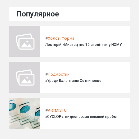
Популярное
#
Холст. Форма
Лекторій «Мистецтво 19 століття» у НХМУ
#
Подмостки
»Урод» Валентины Сотниченко
#
ARTMISTO
»CYCLOP»: видеопоэзия высшей пробы