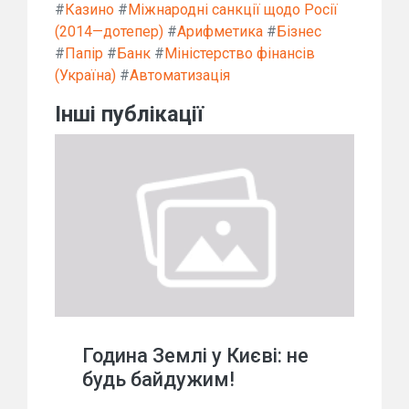
#
Казино
#
Міжнародні санкції щодо Росії
(2014—дотепер)
#
Арифметика
#
Бізнес
#
Папір
#
Банк
#
Міністерство фінансів
(Україна)
#
Автоматизація
Інші публікації
Година Землі у Києві: не
будь байдужим!