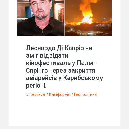
Леонардо Ді Капріо не
зміг відвідати
кінофестиваль у Палм-
Спрінгс через закриття
авіарейсів у Карибському
регіоні.
#
Голлівуд
#
Каліфорнія
#
Геополітика