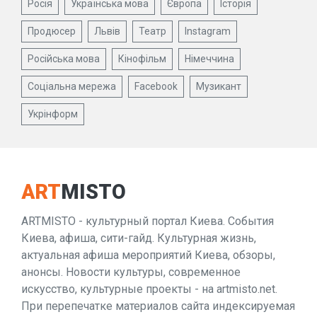
Росія
Українська мова
Європа
Історія
Продюсер
Львів
Театр
Instagram
Російська мова
Кінофільм
Німеччина
Соціальна мережа
Facebook
Музикант
Укрінформ
ART
MISTO
ARTMISTO - культурный портал Киева. События
Киева, афиша, сити-гайд. Культурная жизнь,
актуальная афиша мероприятий Киева, обзоры,
анонсы. Новости культуры, современное
искусство, культурные проекты - на artmisto.net.
При перепечатке материалов сайта индексируемая