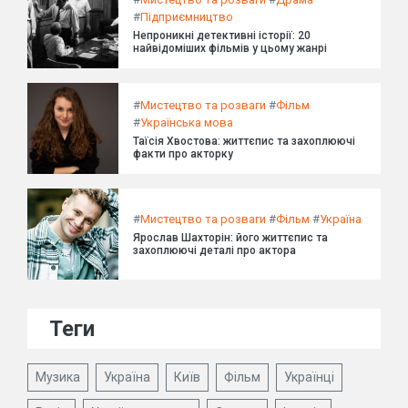
#
Підприємництво
Непроникні детективні історії: 20
найвідоміших фільмів у цьому жанрі
#
Мистецтво та розваги
#
Фільм
#
Українська мова
Таїсія Хвостова: життєпис та захоплюючі
факти про акторку
#
Мистецтво та розваги
#
Фільм
#
Україна
Ярослав Шахторін: його життєпис та
захоплюючі деталі про актора
Теги
Музика
Україна
Київ
Фільм
Українці