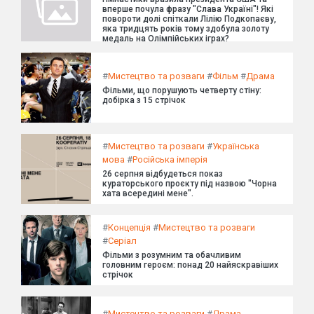
вперше почула фразу "Слава Україні"! Які
повороти долі спіткали Лілію Подкопаєву,
яка тридцять років тому здобула золоту
медаль на Олімпійських іграх?
#
Мистецтво та розваги
#
Фільм
#
Драма
Фільми, що порушують четверту стіну:
добірка з 15 стрічок
#
Мистецтво та розваги
#
Українська
мова
#
Російська імперія
26 серпня відбудеться показ
кураторського проєкту під назвою "Чорна
хата всередині мене".
#
Концепція
#
Мистецтво та розваги
#
Серіал
Фільми з розумним та обачливим
головним героєм: понад 20 найяскравіших
стрічок
#
Мистецтво та розваги
#
Драма