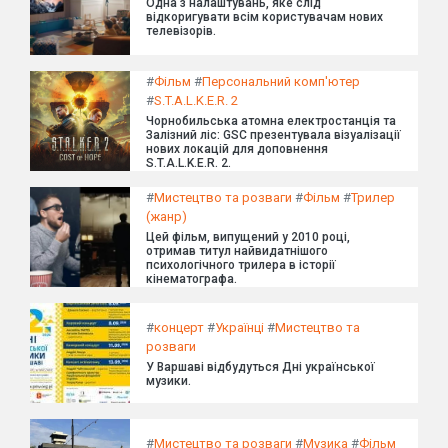
Одна з налаштувань, яке слід
відкоригувати всім користувачам нових
телевізорів.
#
Фільм
#
Персональний комп'ютер
#
S.T.A.L.K.E.R. 2
Чорнобильська атомна електростанція та
Залізний ліс: GSC презентувала візуалізації
нових локацій для доповнення
S.T.A.L.K.E.R. 2.
#
Мистецтво та розваги
#
Фільм
#
Трилер
(жанр)
Цей фільм, випущений у 2010 році,
отримав титул найвидатнішого
психологічного трилера в історії
кінематографа.
#
концерт
#
Українці
#
Мистецтво та
розваги
У Варшаві відбудуться Дні української
музики.
#
Мистецтво та розваги
#
Музика
#
Фільм