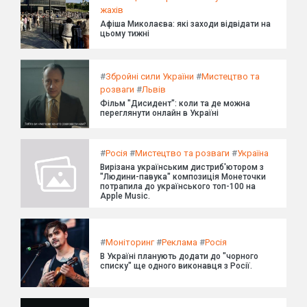
жахів
Афіша Миколаєва: які заходи відвідати на
цьому тижні
#
Збройні сили України
#
Мистецтво та
розваги
#
Львів
Фільм "Дисидент": коли та де можна
переглянути онлайн в Україні
#
Росія
#
Мистецтво та розваги
#
Україна
Вирізана українським дистриб'ютором з
"Людини-павука" композиція Монеточки
потрапила до українського топ-100 на
Apple Music.
#
Моніторинг
#
Реклама
#
Росія
В Україні планують додати до "чорного
списку" ще одного виконавця з Росії.