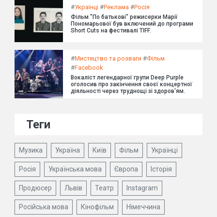
#
Українці
#
Реклама
#
Росія
Фільм "По батькові" режисерки Марії
Пономарьової був включений до програми
Short Cuts на фестивалі TIFF.
#
Мистецтво та розваги
#
Фільм
#
Facebook
Вокаліст легендарної групи Deep Purple
оголосив про закінчення своєї концертної
діяльності через труднощі зі здоров'ям.
Теги
Музика
Україна
Київ
Фільм
Українці
Росія
Українська мова
Європа
Історія
Продюсер
Львів
Театр
Instagram
Російська мова
Кінофільм
Німеччина