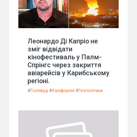
Леонардо Ді Капріо не
зміг відвідати
кінофестиваль у Палм-
Спрінгс через закриття
авіарейсів у Карибському
регіоні.
#
Голлівуд
#
Каліфорнія
#
Геополітика