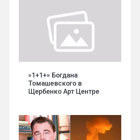
»1+1+» Богдана
Томашевского в
Щербенко Арт Центре