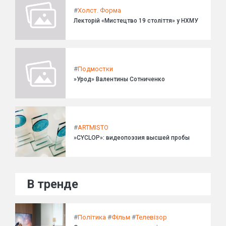
#
Холст. Форма
Лекторій «Мистецтво 19 століття» у НХМУ
#
Подмостки
»Урод» Валентины Сотниченко
#
ARTMISTO
»CYCLOP»: видеопоэзия высшей пробы
В тренде
#
Політика
#
Фільм
#
Телевізор