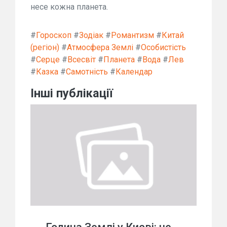
несе кожна планета.
#
Гороскоп
#
Зодіак
#
Романтизм
#
Китай
(регіон)
#
Атмосфера Землі
#
Особистість
#
Серце
#
Всесвіт
#
Планета
#
Вода
#
Лев
#
Казка
#
Самотність
#
Календар
Інші публікації