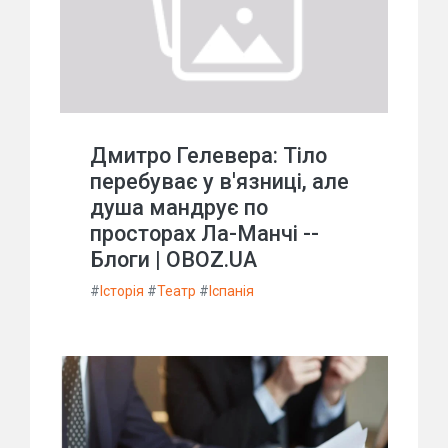
Дмитро Гелевера: Тіло
перебуває у в'язниці, але
душа мандрує по
просторах Ла-Манчі --
Блоги | OBOZ.UA
#
Історія
#
Театр
#
Іспанія