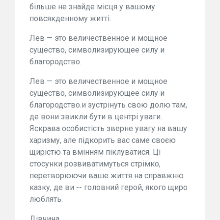
більше не знайде місця у вашому
повсякденному житті.
Лев — это величественное и мощное
существо, символизирующее силу и
благородство.
Лев — это величественное и мощное
существо, символизирующее силу и
благородство.и зустрінуть свою долю там,
де вони звикли бути в центрі уваги.
Яскрава особистість зверне увагу на вашу
харизму, але підкорить вас саме своєю
щирістю та вмінням піклуватися. Ці
стосунки розвиватимуться стрімко,
перетворюючи ваше життя на справжню
казку, де ви -- головний герой, якого щиро
люблять.
Дівчина