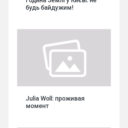
Година Землі у Києві: не
будь байдужим!
Julia Woll: проживая
момент