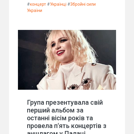
#
концерт
#
Українці
#
Збройні сили
України
Група презентувала свій
перший альбом за
останні вісім років та
провела п'ять концертів з
аншлагом у Палаці