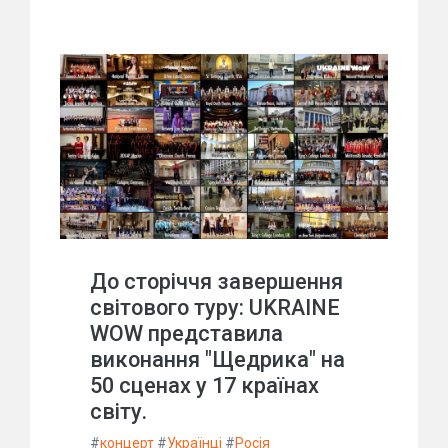
До сторіччя завершення
світового туру: UKRAINE
WOW представила
виконання "Щедрика" на
50 сценах у 17 країнах
світу.
#
концерт
#
Українці
#
Росія