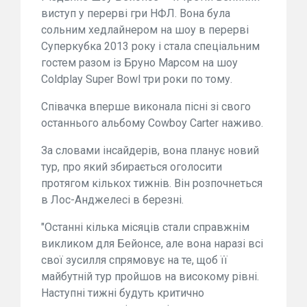
виступ у перерві гри НФЛ. Вона була
сольним хедлайнером на шоу в перерві
Суперкубка 2013 року і стала спеціальним
гостем разом із Бруно Марсом на шоу
Coldplay Super Bowl три роки по тому.
Співачка вперше виконала пісні зі свого
останнього альбому Cowboy Carter наживо.
За словами інсайдерів, вона планує новий
тур, про який збирається оголосити
протягом кількох тижнів. Він розпочнеться
в Лос-Анджелесі в березні.
"Останні кілька місяців стали справжнім
викликом для Бейонсе, але вона наразі всі
свої зусилля спрямовує на те, щоб її
майбутній тур пройшов на високому рівні.
Наступні тижні будуть критично