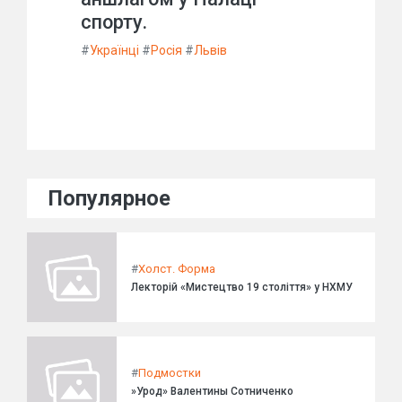
спорту.
#
Українці
#
Росія
#
Львів
Популярное
#
Холст. Форма
Лекторій «Мистецтво 19 століття» у НХМУ
#
Подмостки
»Урод» Валентины Сотниченко