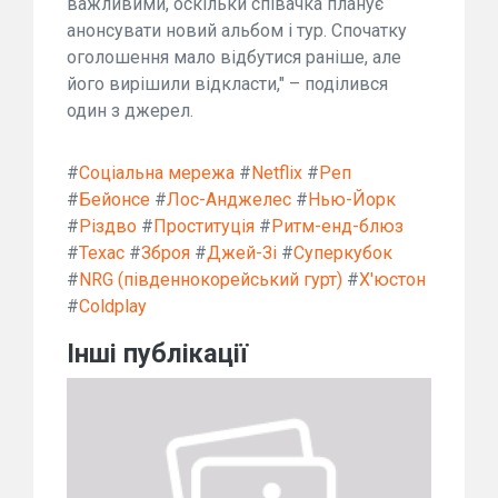
важливими, оскільки співачка планує
анонсувати новий альбом і тур. Спочатку
оголошення мало відбутися раніше, але
його вирішили відкласти," – поділився
один з джерел.
#
Соціальна мережа
#
Netflix
#
Реп
#
Бейонсе
#
Лос-Анджелес
#
Нью-Йорк
#
Різдво
#
Проституція
#
Ритм-енд-блюз
#
Техас
#
Зброя
#
Джей-Зі
#
Суперкубок
#
NRG (південнокорейський гурт)
#
Х'юстон
#
Coldplay
Інші публікації