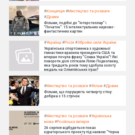
#
Концепція
#
Мистецтво та розваги
#
Драма
Фільми, подібні до "Інтерстеллар" і
"Початок": 15 інтелектуальних науково-
фантастичних картин
#
Українці
#
Росія
#
Збройні сили України
Українська спортсменка з художньої
гімнастики вразила президента США та
вперше почула фразу "Слава Україні"! Які
повороти долі спіткали Лілію Подкопаєву,
яка тридцять років тому здобула золоту
медаль на Олімпійських іграх?
#
Мистецтво та розваги
#
Фільм
#
Драма
Фільми, що порушують четверту стіну:
добірка з 15 стрічок
#
Мистецтво та розваги
#
Українська
мова
#
Російська імперія
26 серпня відбудеться показ
кураторського проєкту під назвою "Чорна