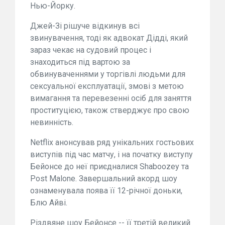
Нью-Йорку.
Джей-Зі рішуче відкинув всі
звинувачення, тоді як адвокат Дідді, який
зараз чекає на судовий процес і
знаходиться під вартою за
обвинуваченнями у торгівлі людьми для
сексуальної експлуатації, змові з метою
вимагання та перевезенні осіб для заняття
проституцією, також стверджує про свою
невинність.
Netflix анонсував ряд унікальних гостьових
виступів під час матчу, і на початку виступу
Бейонсе до неї приєдналися Shaboozey та
Post Malone. Завершальний акорд шоу
ознаменувала поява її 12-річної доньки,
Блю Айві.
Різдвяне шоу Бейонсе -- її третій великий