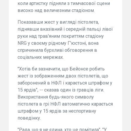
коли артистку підняли з тимчасової сцени
високо над величезним стадіоном.
Показавши жест у вигляді пістолета,
піднявши вказівний і середній пальці лівої
руки над трав'яним покриттям стадіону
NRG у своєму рідному Г'юстоні, вона
спричинила бурхливі обговорення в
соціальних мережах.
"Хотів би зазначити, що Бейонсе робить
жест із зображенням двох пістолетів, що
заборонений в НФЛ і карається штрафом у
15 ярдів", -- сказав один із гравців ліги.
Використання будь-якого символу
пістолета в грі НФЛ автоматично карається
штрафом у 15 ярдів за неспортивну
поведінку.
"Рада, що я не єдина, хто це помітила", "У