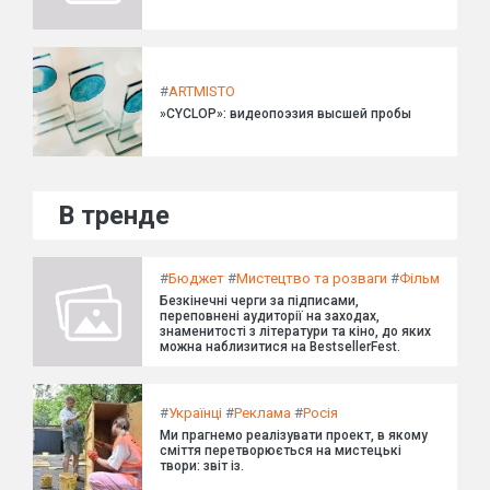
#
ARTMISTO
»CYCLOP»: видеопоэзия высшей пробы
В тренде
#
Бюджет
#
Мистецтво та розваги
#
Фільм
Безкінечні черги за підписами,
переповнені аудиторії на заходах,
знаменитості з літератури та кіно, до яких
можна наблизитися на BestsellerFest.
#
Українці
#
Реклама
#
Росія
Ми прагнемо реалізувати проект, в якому
сміття перетворюється на мистецькі
твори: звіт із.