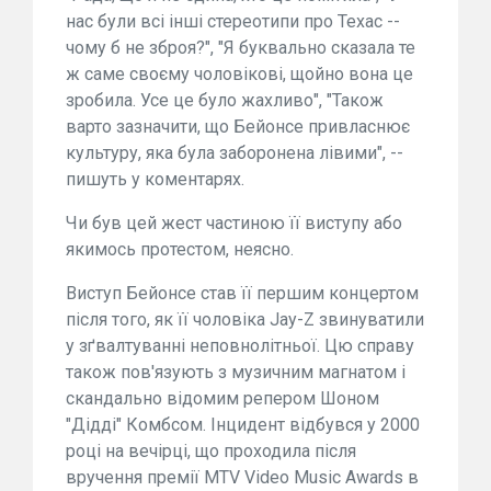
нас були всі інші стереотипи про Техас --
чому б не зброя?", "Я буквально сказала те
ж саме своєму чоловікові, щойно вона це
зробила. Усе це було жахливо", "Також
варто зазначити, що Бейонсе привласнює
культуру, яка була заборонена лівими", --
пишуть у коментарях.
Чи був цей жест частиною її виступу або
якимось протестом, неясно.
Виступ Бейонсе став її першим концертом
після того, як її чоловіка Jay-Z звинуватили
у зґвалтуванні неповнолітньої. Цю справу
також пов'язують з музичним магнатом і
скандально відомим репером Шоном
"Дідді" Комбсом. Інцидент відбувся у 2000
році на вечірці, що проходила після
вручення премії MTV Video Music Awards в