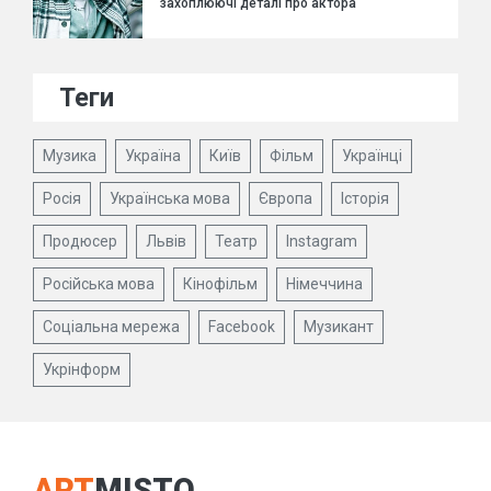
захоплюючі деталі про актора
Теги
Музика
Україна
Київ
Фільм
Українці
Росія
Українська мова
Європа
Історія
Продюсер
Львів
Театр
Instagram
Російська мова
Кінофільм
Німеччина
Соціальна мережа
Facebook
Музикант
Укрінформ
ART
MISTO