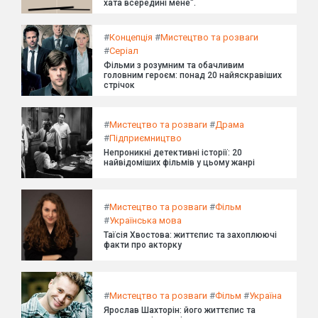
хата всередині мене".
#
Концепція
#
Мистецтво та розваги
#
Серіал
Фільми з розумним та обачливим
головним героєм: понад 20 найяскравіших
стрічок
#
Мистецтво та розваги
#
Драма
#
Підприємництво
Непроникні детективні історії: 20
найвідоміших фільмів у цьому жанрі
#
Мистецтво та розваги
#
Фільм
#
Українська мова
Таїсія Хвостова: життєпис та захоплюючі
факти про акторку
#
Мистецтво та розваги
#
Фільм
#
Україна
Ярослав Шахторін: його життєпис та