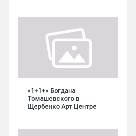
»1+1+» Богдана
Томашевского в
Щербенко Арт Центре