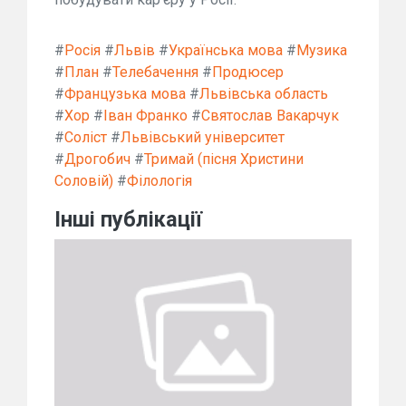
#
Росія
#
Львів
#
Українська мова
#
Музика
#
План
#
Телебачення
#
Продюсер
#
Французька мова
#
Львівська область
#
Хор
#
Іван Франко
#
Святослав Вакарчук
#
Соліст
#
Львівський університет
#
Дрогобич
#
Тримай (пісня Христини
Соловій)
#
Філологія
Інші публікації