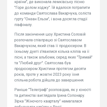
країни", де виконала лемківську пісню
"Горе долом ходжу". Їй вдалося потрапити
до команди Святослава Вакарчука, соліста
гурту "Океан Ельзи", і вона досягла стадії
півфіналу.
Після закінчення шоу Христина Соловій
розпочала співпрацю зі Святославом
Вакарчуком, який став її продюсером. В
їхньому дуеті з'явилися кілька кліпів на її
пісні, а також альбоми, серед яких "Тримай"
та "Любий друг". Святослав був
продюсером Христини протягом десяти
років, проте у жовтні 2023 року їхня
спільна робота дійшла до завершення.
Раніше "Телеграф" розповідав, як у юності
та дитинстві виглядала Ірина Сопонару.
Зірка "Жіночого кварталу" намагалася
побудувати кар'єру у Росії.