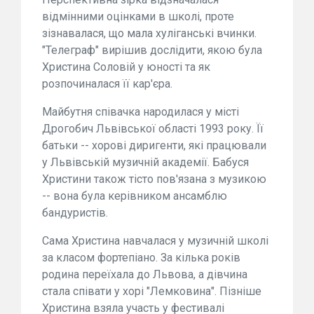
відмінними оцінками в школі, проте
зізнавалася, що мала хуліганські вчинки.
"Телеграф" вирішив дослідити, якою була
Христина Соловій у юності та як
розпочиналася її кар'єра.
Майбутня співачка народилася у місті
Дрогобич Львівської області 1993 року. Її
батьки -- хорові диригенти, які працювали
у Львівській музичній академії. Бабуся
Христини також тісто пов'язана з музикою
-- вона була керівником ансамблю
бандуристів.
Сама Христина навчалася у музичній школі
за класом фортепіано. За кілька років
родина переїхала до Львова, а дівчина
стала співати у хорі "Лемковина". Пізніше
Христина взяла участь у фестивалі