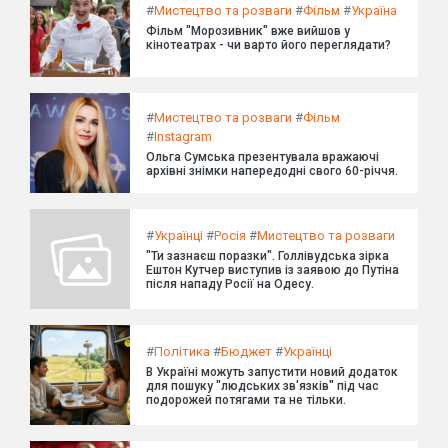
#
Мистецтво та розваги
#
Фільм
#
Україна
Фільм "Морозивник" вже вийшов у
кінотеатрах - чи варто його переглядати?
#
Мистецтво та розваги
#
Фільм
#
Instagram
Ольга Сумська презентувала вражаючі
архівні знімки напередодні свого 60-річчя.
#
Українці
#
Росія
#
Мистецтво та розваги
"Ти зазнаєш поразки". Голлівудська зірка
Ештон Кутчер виступив із заявою до Путіна
після нападу Росії на Одесу.
#
Політика
#
Бюджет
#
Українці
В Україні можуть запустити новий додаток
для пошуку "людських зв'язків" під час
подорожей потягами та не тільки.