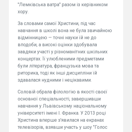
"Лемківська ватра" разом із керівником
хору.
За словами самої Христини, під час
навчання в школі вона не була звичайною
відмінницею — точні науки їй не до
вподоби, а високі оцінки здобувала
завдяки участі у різноманітних шкільних
концертах. Її улюбленими предметами
були література, французька мова та
риторика, тоді як інші дисципліни їй
здавалася нудними і нецікавими.
Соловій обрала філологію в якості своєї
основної спеціальності, завершивши
навчання у Львівському національному
університеті імені І. Франка. У 2013 році
Христина вперше з'явилася на екранах
телевізорів, взявши участь у шоу "Голос