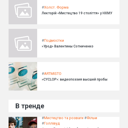
#
Холст. Форма
Лекторій «Мистецтво 19 століття» у НХМУ
#
Подмостки
»Урод» Валентины Сотниченко
#
ARTMISTO
»CYCLOP»: видеопоэзия высшей пробы
В тренде
#
Мистецтво та розваги
#
Фільм
#
Голлівуд