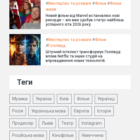
#
Мистецтво та розваги
#
Фільм
#
Фільм
жахів
Новий фільм від Marvel встановлює нові
рекорди – він вже здобув статус найбільш
успішного хіта 2026 року.
#
Мистецтво та розваги
#
Фільм
#
Голлівуд
Штучний інтелект трансформує Голлівуд:
вплив Netflix та інших студій на
впровадження нових технологій.
Теги
Музика
Україна
Київ
Фільм
Українці
Росія
Українська мова
Європа
Історія
Продюсер
Львів
Театр
Instagram
Російська мова
Кінофільм
Німеччина