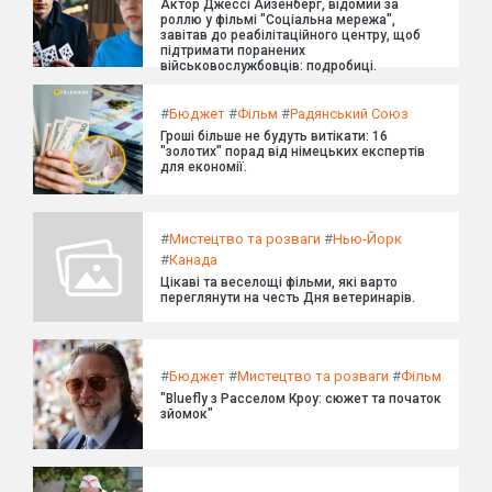
Актор Джессі Айзенберг, відомий за
роллю у фільмі "Соціальна мережа",
завітав до реабілітаційного центру, щоб
підтримати поранених
військовослужбовців: подробиці.
#
Бюджет
#
Фільм
#
Радянський Союз
Гроші більше не будуть витікати: 16
"золотих" порад від німецьких експертів
для економії.
#
Мистецтво та розваги
#
Нью-Йорк
#
Канада
Цікаві та веселощі фільми, які варто
переглянути на честь Дня ветеринарів.
#
Бюджет
#
Мистецтво та розваги
#
Фільм
"Bluefly з Расселом Кроу: сюжет та початок
зйомок"