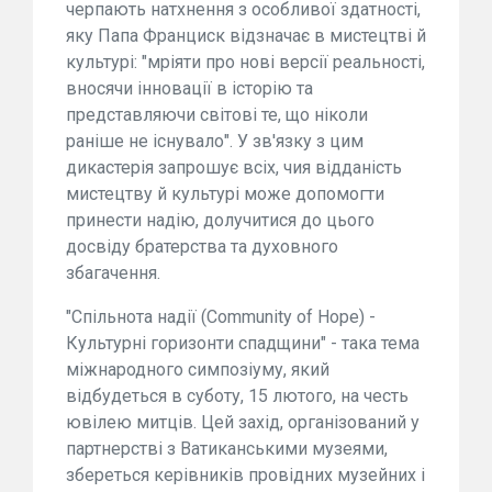
черпають натхнення з особливої здатності,
яку Папа Франциск відзначає в мистецтві й
культурі: "мріяти про нові версії реальності,
вносячи інновації в історію та
представляючи світові те, що ніколи
раніше не існувало". У зв'язку з цим
дикастерія запрошує всіх, чия відданість
мистецтву й культурі може допомогти
принести надію, долучитися до цього
досвіду братерства та духовного
збагачення.
"Спільнота надії (Community of Hope) -
Культурні горизонти спадщини" - така тема
міжнародного симпозіуму, який
відбудеться в суботу, 15 лютого, на честь
ювілею митців. Цей захід, організований у
партнерстві з Ватиканськими музеями,
збереться керівників провідних музейних і