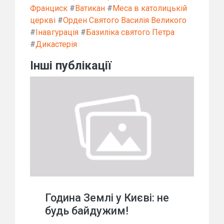
Франциск
#
Ватикан
#
Меса в католицькій
церкві
#
Орден Святого Василія Великого
#
Інавгурація
#
Базиліка святого Петра
#
Дикастерія
Інші публікації
Година Землі у Києві: не
будь байдужим!