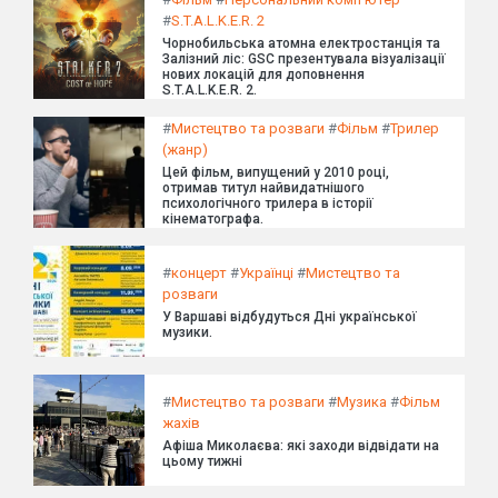
#
S.T.A.L.K.E.R. 2
Чорнобильська атомна електростанція та
Залізний ліс: GSC презентувала візуалізації
нових локацій для доповнення
S.T.A.L.K.E.R. 2.
#
Мистецтво та розваги
#
Фільм
#
Трилер
(жанр)
Цей фільм, випущений у 2010 році,
отримав титул найвидатнішого
психологічного трилера в історії
кінематографа.
#
концерт
#
Українці
#
Мистецтво та
розваги
У Варшаві відбудуться Дні української
музики.
#
Мистецтво та розваги
#
Музика
#
Фільм
жахів
Афіша Миколаєва: які заходи відвідати на
цьому тижні