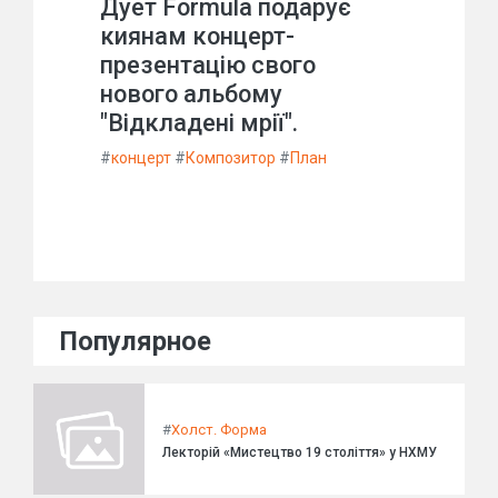
Дует Formula подарує
киянам концерт-
презентацію свого
нового альбому
"Відкладені мрії".
#
концерт
#
Композитор
#
План
Популярное
#
Холст. Форма
Лекторій «Мистецтво 19 століття» у НХМУ