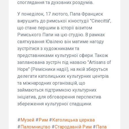
споглядання та духовних роздумів.
У понеділок, 17 лютого, Папа Франциск
вирушить до римської кіностудії "Cinecittà",
що стане першим в історії візитом
Римського Папи на цю студію. В рамках
святкування Ювілею він матиме нагоду
зустрітися з художниками та
представниками культурної сфери. Також
запланована зустріч під назвою "Artisans of
Hope" (Ремісники надії), на якій зберуться
делегати католицьких культурних центрів
та міжнародних організацій, що
займаються підтримкою культурних
ініціатив, для обговорення перспектив
збереження культурної спадщини.
#
Музей
#
Рим
#
Католицька церква
#
Паломництво
#
Стародавній Рим
#
Папа