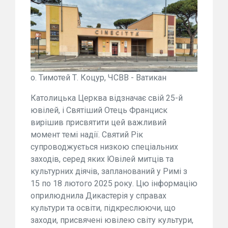
о. Тимотей Т. Коцур, ЧСВВ - Ватикан
Католицька Церква відзначає свій 25-й
ювілей, і Святіший Отець Франциск
вирішив присвятити цей важливий
момент темі надії. Святий Рік
супроводжується низкою спеціальних
заходів, серед яких Ювілей митців та
культурних діячів, запланований у Римі з
15 по 18 лютого 2025 року. Цю інформацію
оприлюднила Дикастерія у справах
культури та освіти, підкреслюючи, що
заходи, присвячені ювілею світу культури,