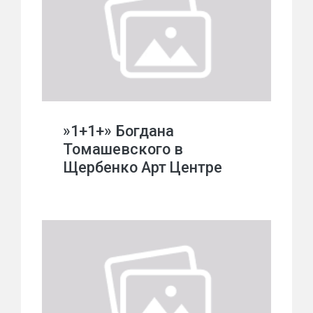
»1+1+» Богдана
Томашевского в
Щербенко Арт Центре