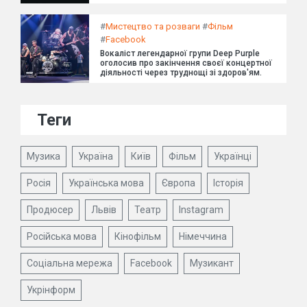
#
Мистецтво та розваги
#
Фільм
#
Facebook
Вокаліст легендарної групи Deep Purple
оголосив про закінчення своєї концертної
діяльності через труднощі зі здоров'ям.
Теги
Музика
Україна
Київ
Фільм
Українці
Росія
Українська мова
Європа
Історія
Продюсер
Львів
Театр
Instagram
Російська мова
Кінофільм
Німеччина
Соціальна мережа
Facebook
Музикант
Укрінформ