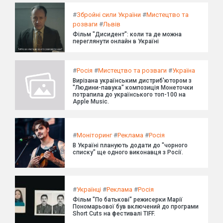
#
Збройні сили України
#
Мистецтво та
розваги
#
Львів
Фільм "Дисидент": коли та де можна
переглянути онлайн в Україні
#
Росія
#
Мистецтво та розваги
#
Україна
Вирізана українським дистриб'ютором з
"Людини-павука" композиція Монеточки
потрапила до українського топ-100 на
Apple Music.
#
Моніторинг
#
Реклама
#
Росія
В Україні планують додати до "чорного
списку" ще одного виконавця з Росії.
#
Українці
#
Реклама
#
Росія
Фільм "По батькові" режисерки Марії
Пономарьової був включений до програми
Short Cuts на фестивалі TIFF.