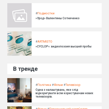
#
Подмостки
»Урод» Валентины Сотниченко
#
ARTMISTO
»CYCLOP»: видеопоэзия высшей пробы
В тренде
#
Політика
#
Фільм
#
Телевізор
Одна з налаштувань, яке слід
відкоригувати всім користувачам нових
телевізорів.
#
Фільм
#
Персональний комп'ютер