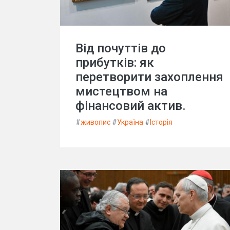
Від почуттів до
прибутків: як
перетворити захоплення
мистецтвом на
фінансовий актив.
#
живопис
#
Україна
#
Історія