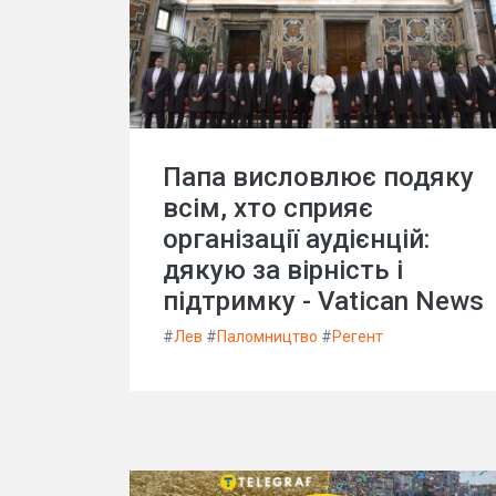
Папа висловлює подяку
всім, хто сприяє
організації аудієнцій:
дякую за вірність і
підтримку - Vatican News
#
Лев
#
Паломництво
#
Регент