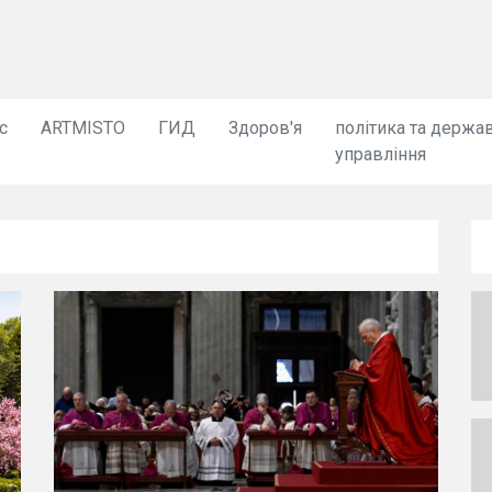
с
ARTMISTO
ГИД
Здоров'я
політика та держа
управління