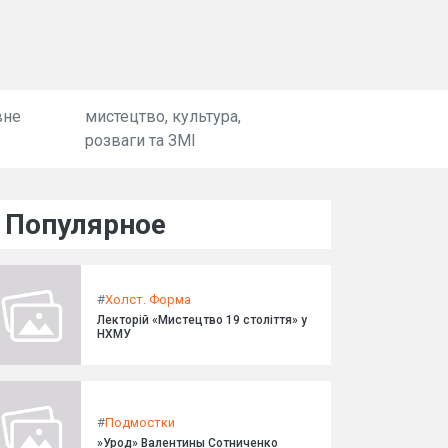
вне
мистецтво, культура,
розваги та ЗМІ
Популярное
#
Холст. Форма
Лекторій «Мистецтво 19 століття» у
НХМУ
#
Подмостки
»Урод» Валентины Сотниченко