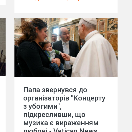
Папа звернувся до
організаторів "Концерту
з убогими",
підкресливши, що
музика є вираженням
любові - Vatican News.