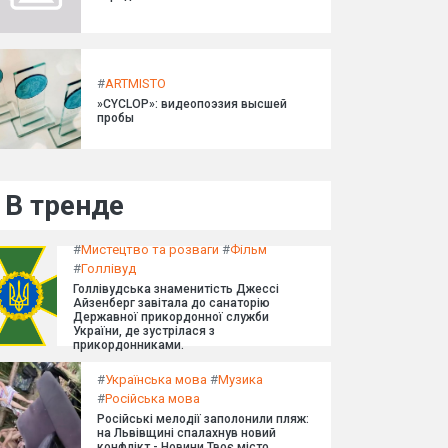
#
ARTMISTO
»CYCLOP»: видеопоэзия высшей
пробы
В тренде
#
Мистецтво та розваги
#
Фільм
#
Голлівуд
Голлівудська знаменитість Джессі
Айзенберг завітала до санаторію
Державної прикордонної служби
України, де зустрілася з
прикордонниками.
#
Українська мова
#
Музика
#
Російська мова
Російські мелодії заполонили пляж:
на Львівщині спалахнув новий
конфлікт - Новини Твоє місто