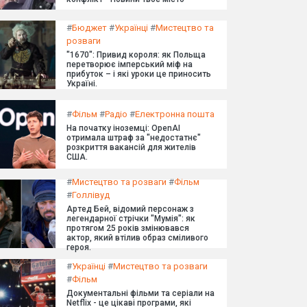
#
Бюджет
#
Українці
#
Мистецтво та
розваги
"1670": Привид короля: як Польща
перетворює імперський міф на
прибуток – і які уроки це приносить
Україні.
#
Фільм
#
Радіо
#
Електронна пошта
На початку іноземці: OpenAI
отримала штраф за "недостатнє"
розкриття вакансій для жителів
США.
#
Мистецтво та розваги
#
Фільм
#
Голлівуд
Артед Бей, відомий персонаж з
легендарної стрічки "Мумія": як
протягом 25 років змінювався
актор, який втілив образ сміливого
героя.
#
Українці
#
Мистецтво та розваги
#
Фільм
Документальні фільми та серіали на
Netflix - це цікаві програми, які