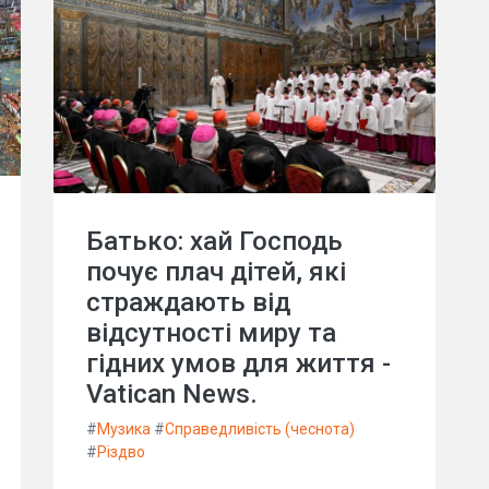
Батько: хай Господь
почує плач дітей, які
страждають від
відсутності миру та
гідних умов для життя -
Vatican News.
#
Музика
#
Справедливість (чеснота)
#
Різдво