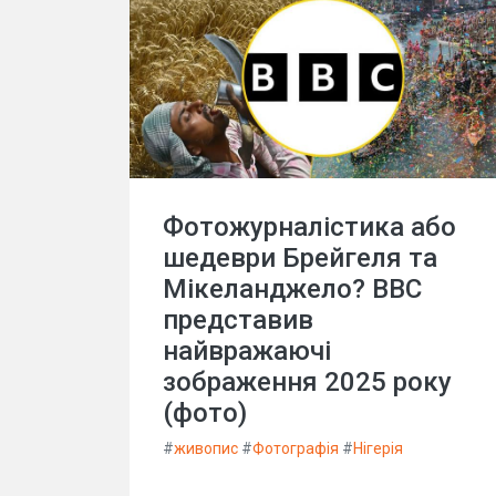
Фотожурналістика або
шедеври Брейгеля та
Мікеланджело? BBC
представив
найвражаючі
зображення 2025 року
(фото)
#
живопис
#
Фотографія
#
Нігерія