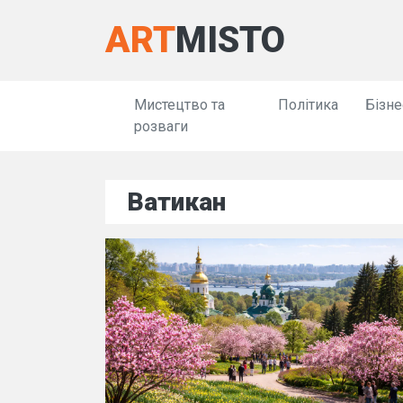
ART
MISTO
Мистецтво та
Політика
Бізне
розваги
Ватикан