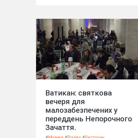
Ватикан: святкова
вечеря для
малозабезпечених у
переддень Непорочного
Зачаття.
#
Музика
#
Різдво
#
Ресторан