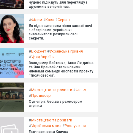
чудово підійдуть для перегляду з
друзями в вечірній час.
#
Фільм
#
Кава
#
Серіал
Як відновити сили після важкої ночі
з обстрілами: українські
знаменитості розкрили свої
секрети.
#
Бюджет
#
Українська гривня
#
Уряд України
Володимир Войтенко, Анна Людигіна
та Яна Брензей стали новими
членами команди експертів проекту
"Тисячовесни".
#
Мистецтво та розваги
#
Фільм
#
Продюсер
Оук-стріт: бесіда з режисером
стрічки
#
Мистецтво та розваги
#
Українська мова
#
Розлучення
Екс-партнерка Кличка