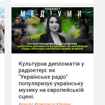
Культурна дипломатія у
радіоетері: як
"Українське радіо"
популяризує українську
музику на європейській
сцені.
#
концерт
#
Композитор
#
Україна