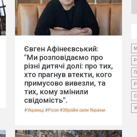
Євген Афінеєвський:
М
"Ми розповідаємо про
Р
різні дитячі долі: про тих,
П
хто прагнув втекти, кого
примусово вивезли, та
Р
тих, кому змінили
С
свідомість".
У
#
Українці
#
Росія
#
Збройні сили України