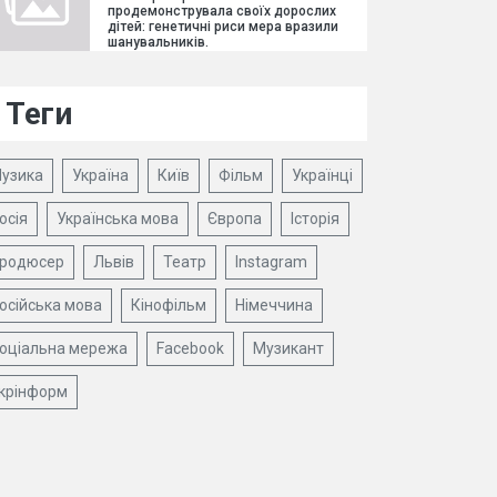
продемонструвала своїх дорослих
дітей: генетичні риси мера вразили
шанувальників.
Теги
узика
Україна
Київ
Фільм
Українці
осія
Українська мова
Європа
Історія
родюсер
Львів
Театр
Instagram
осійська мова
Кінофільм
Німеччина
оціальна мережа
Facebook
Музикант
крінформ