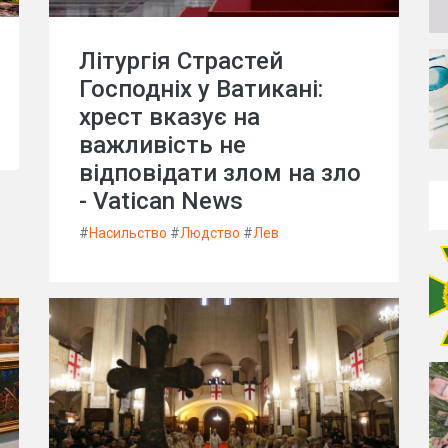
Літургія Страстей
Господніх у Ватикані:
хрест вказує на
важливість не
відповідати злом на зло
- Vatican News
#
Насильство
#
Людство
#
Лев