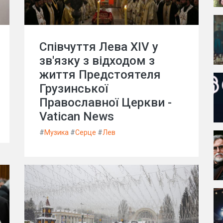
Співчуття Лева XIV у
зв'язку з відходом з
життя Предстоятеля
Грузинської
Православної Церкви -
Vatican News
#
Музика
#
Серце
#
Лев