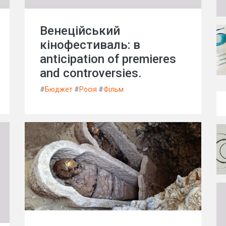
Венеційський
кінофестиваль: в
anticipation of premieres
and controversies.
#
Бюджет
#
Росія
#
Фільм