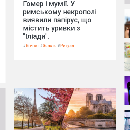
Гомер і мумії. У
римському некрополі
виявили папірус, що
містить уривки з
"Іліади".
#
Єгипет
#
Золото
#
Ритуал