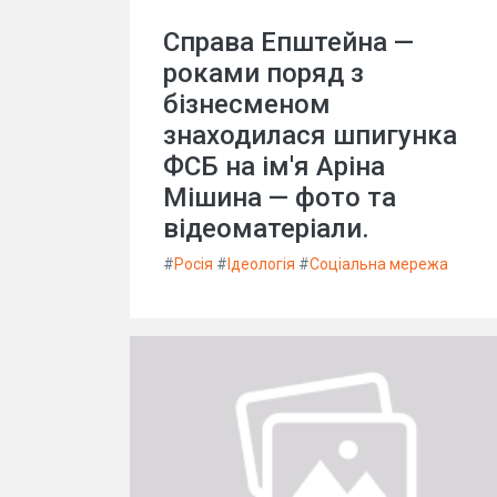
Справа Епштейна —
роками поряд з
бізнесменом
знаходилася шпигунка
ФСБ на ім'я Аріна
Мішина — фото та
відеоматеріали.
#
Росія
#
Ідеологія
#
Соціальна мережа