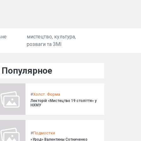
вне
мистецтво, культура,
розваги та ЗМІ
Популярное
#
Холст. Форма
Лекторій «Мистецтво 19 століття» у
НХМУ
#
Подмостки
»Урод» Валентины Сотниченко