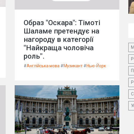
Образ "Оскара": Тімоті
Шаламе претендує на
нагороду в категорії
"Найкраща чоловіча
М
роль".
Р
#
Англійська мова
#
Музикант
#
Нью-Йорк
П
Р
С
У