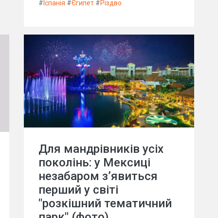
#
Іспанія
#
Єгипет
#
Різдво
Для мандрівників усіх
поколінь: у Мексиці
незабаром з’явиться
перший у світі
"розкішний тематичний
парк" (фото)