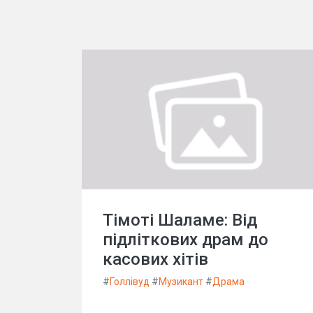
Тімоті Шаламе: Від
підліткових драм до
касових хітів
#
Голлівуд
#
Музикант
#
Драма