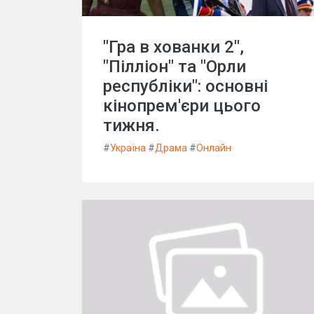
"Гра в хованки 2",
"Пілліон" та "Орли
республіки": основні
кінопрем'єри цього
тижня.
#
Україна
#
Драма
#
Онлайн