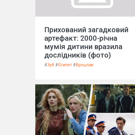
Прихований загадковий
артефакт: 2000-річна
мумія дитини вразила
дослідників (фото)
#
Зуб
#
Єгипет
#
Вроцлав