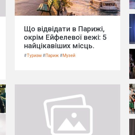
Що відвідати в Парижі,
окрім Ейфелевої вежі: 5
найцікавіших місць.
#
Туризм
#
Париж
#
Музей