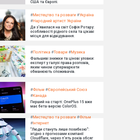
США та Європі.
#
Мистецтво та розваги
#
Україна
#
Народний артист України
Де з'явилася на світ Софія Ротару:
особливості рідного села та цікаві
місця для відвідування.
#
Політика
#
Товари
#
Музика
Фальшиві знижки та цінові уловки:
експерт у галузі права розповів,
яким чином супермаркети
обманюють споживачів.
#
Фільм
#
Європейський Союз
#
Канада
Перший на старті: OnePlus 15 вже
має бета-версію ColorOS.
#
Мистецтво та розваги
#
Фільм
#
Інтернет
"Люди стануть лише похибкою":
згідно з прогнозами компанії
Cloudflare, через п'ять років обсяг