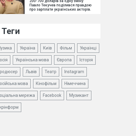
200-700 доларів за одну зміну:
Павло Текучев поділився правдою
про зарплати українських акторів.
Теги
узика
Україна
Київ
Фільм
Українці
осія
Українська мова
Європа
Історія
родюсер
Львів
Театр
Instagram
осійська мова
Кінофільм
Німеччина
оціальна мережа
Facebook
Музикант
крінформ