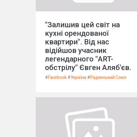
"Залишив цей світ на
кухні орендованої
квартири". Від нас
відійшов учасник
легендарного "ART-
обстрілу" Євген Аляб'єв.
#
Facebook
#
Україна
#
Радянський Союз