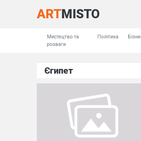
ART
MISTO
Мистецтво та
Політика
Бізне
розваги
Єгипет