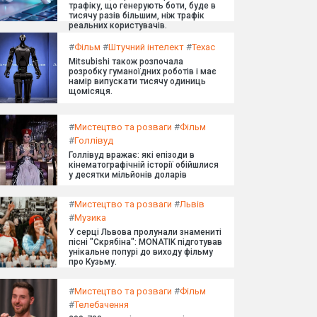
трафіку, що генерують боти, буде в
тисячу разів більшим, ніж трафік
реальних користувачів.
#
Фільм
#
Штучний інтелект
#
Техас
Mitsubishi також розпочала
розробку гуманоїдних роботів і має
намір випускати тисячу одиниць
щомісяця.
#
Мистецтво та розваги
#
Фільм
#
Голлівуд
Голлівуд вражає: які епізоди в
кінематографічній історії обійшлися
у десятки мільйонів доларів
#
Мистецтво та розваги
#
Львів
#
Музика
У серці Львова пролунали знамениті
пісні "Скрябіна": MONATIK підготував
унікальне попурі до виходу фільму
про Кузьму.
#
Мистецтво та розваги
#
Фільм
#
Телебачення