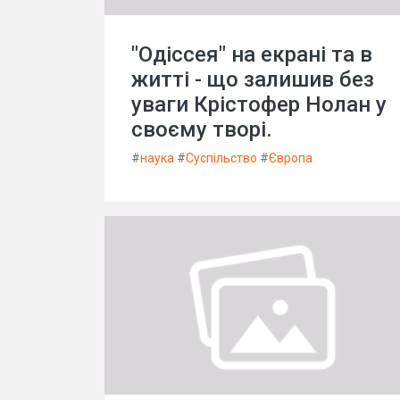
"Одіссея" на екрані та в
житті - що залишив без
уваги Крістофер Нолан у
своєму творі.
#
наука
#
Суспільство
#
Європа