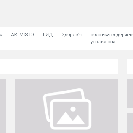
с
ARTMISTO
ГИД
Здоров'я
політика та держа
управління