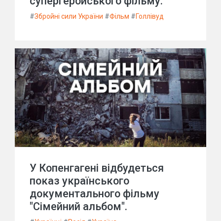
супергеройського фільму.
#
Збройні сили України
#
Фільм
#
Голлівуд
У Копенгагені відбудеться
показ українського
документального фільму
"Сімейний альбом".