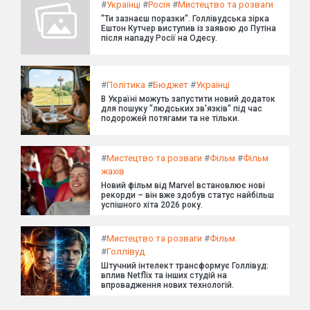
#
Українці
#
Росія
#
Мистецтво та розваги
"Ти зазнаєш поразки". Голлівудська зірка
Ештон Кутчер виступив із заявою до Путіна
після нападу Росії на Одесу.
#
Політика
#
Бюджет
#
Українці
В Україні можуть запустити новий додаток
для пошуку "людських зв'язків" під час
подорожей потягами та не тільки.
#
Мистецтво та розваги
#
Фільм
#
Фільм
жахів
Новий фільм від Marvel встановлює нові
рекорди – він вже здобув статус найбільш
успішного хіта 2026 року.
#
Мистецтво та розваги
#
Фільм
#
Голлівуд
Штучний інтелект трансформує Голлівуд:
вплив Netflix та інших студій на
впровадження нових технологій.