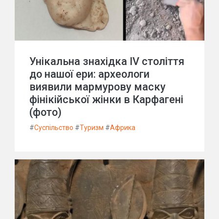
Унікальна знахідка IV століття
до нашої ери: археологи
виявили мармурову маску
фінікійської жінки в Карфагені
(фото)
#
Суспільство
#
Туризм
#
Африка