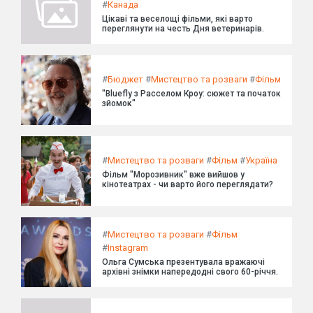
#
Канада
Цікаві та веселощі фільми, які варто
переглянути на честь Дня ветеринарів.
#
Бюджет
#
Мистецтво та розваги
#
Фільм
"Bluefly з Расселом Кроу: сюжет та початок
зйомок"
#
Мистецтво та розваги
#
Фільм
#
Україна
Фільм "Морозивник" вже вийшов у
кінотеатрах - чи варто його переглядати?
#
Мистецтво та розваги
#
Фільм
#
Instagram
Ольга Сумська презентувала вражаючі
архівні знімки напередодні свого 60-річчя.