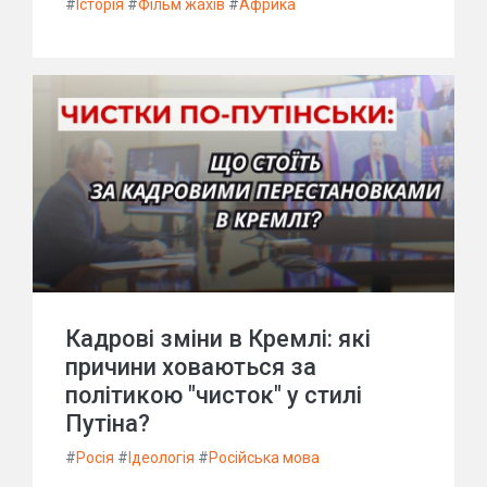
#
Історія
#
Фільм жахів
#
Африка
Кадрові зміни в Кремлі: які
причини ховаються за
політикою "чисток" у стилі
Путіна?
#
Росія
#
Ідеологія
#
Російська мова