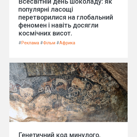
Всесвітній день шоколаду: як
популярні ласощі
перетворилися на глобальний
феномен і навіть досягли
космічних висот.
#
Реклама
#
Фільм
#
Африка
Генетичний код минулого.