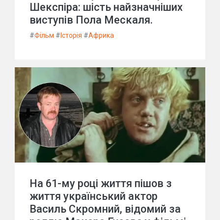
Шекспіра: шість найзначніших
виступів Пола Мескаля.
#
Фільм
#
Історія
#
Африка
На 61-му році життя пішов з
життя український актор
Василь Скромний, відомий за