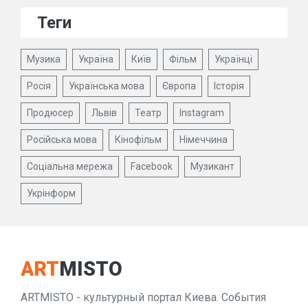
Теги
Музика
Україна
Київ
Фільм
Українці
Росія
Українська мова
Європа
Історія
Продюсер
Львів
Театр
Instagram
Російська мова
Кінофільм
Німеччина
Соціальна мережа
Facebook
Музикант
Укрінформ
ART
MISTO
ARTMISTO - культурный портал Киева. События