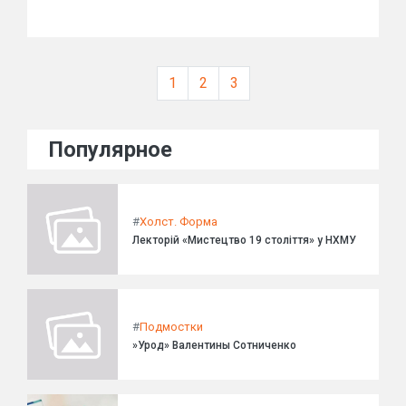
1
2
3
Популярное
#
Холст. Форма
Лекторій «Мистецтво 19 століття» у НХМУ
#
Подмостки
»Урод» Валентины Сотниченко