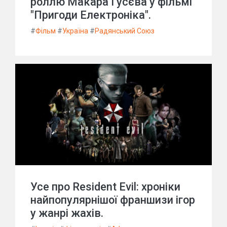
роллю Макара Гусєва у фільмі
"Пригоди Електроніка".
#
Фільм
#
Україна
#
Радянський Союз
Усе про Resident Evil: хроніки
найпопулярнішої франшизи ігор
у жанрі жахів.