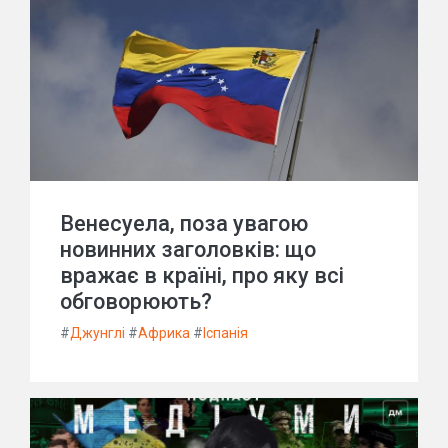
Венесуела, поза увагою
новинних заголовків: що
вражає в країні, про яку всі
обговорюють?
#
Джунглі
#
Африка
#
Іспанія