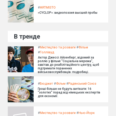
#
ARTMISTO
»CYCLOP»: видеопоэзия высшей пробы
В тренде
#
Мистецтво та розваги
#
Фільм
#
Голлівуд
Актор Джессі Айзенберг, відомий за
роллю у фільмі "Соціальна мережа",
завітав до реабілітаційного центру, щоб
підтримати поранених
військовослужбовців: подробиці.
#
Бюджет
#
Фільм
#
Радянський Союз
Гроші більше не будуть витікати: 16
"золотих" порад від німецьких експертів
для економії.
#
Мистецтво та розваги
#
Нью-Йорк