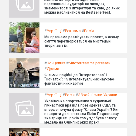
переповнені аудиторії на заходах,
знаменитості з літератури та кіно, до яких
можна наблизитися на BestsellerFest.
#
Українці
#
Реклама
#
Росія
Ми прагнемо реалізувати проект, в якому
сміття перетворюється на мистецькі
твори: звіт із.
#
Концепція
#
Мистецтво та розваги
#
Драма
Фільми, подібні до "Інтерстеллар" і
"Початок": 15 інтелектуальних науково-
фантастичних картин
#
Українці
#
Росія
#
Збройні сили України
Українська спортсменка з художньої
гімнастики вразила президента США та
вперше почула фразу "Слава Україні"! Які
повороти долі спіткали Лілію Подкопаєву,
яка тридцять років тому здобула золоту
медаль на Олімпійських іграх?