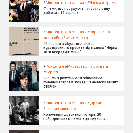
#
Мистецтво та розваги
#
Фільм
#
Драма
Фільми, що порушують четверту стіну:
добірка з 15 стрічок
#
Мистецтво та розваги
#
Українська
мова
#
Російська імперія
26 серпня відбудеться показ
кураторського проєкту під назвою "Чорна
хата всередині мене".
#
Концепція
#
Мистецтво та розваги
#
Серіал
Фільми з розумним та обачливим
головним героєм: понад 20 найяскравіших
стрічок
#
Мистецтво та розваги
#
Драма
#
Підприємництво
Непроникні детективні історії: 20
найвідоміших фільмів у цьому жанрі