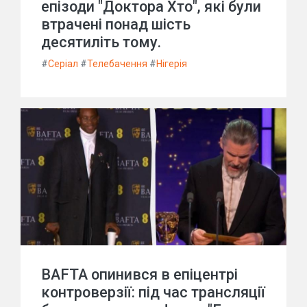
епізоди "Доктора Хто", які були
втрачені понад шість
десятиліть тому.
#
Серіал
#
Телебачення
#
Нігерія
BAFTA опинився в епіцентрі
контроверзії: під час трансляції