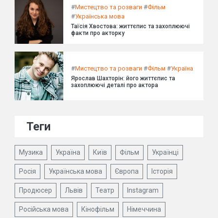
#
Мистецтво та розваги
#
Фільм
#
Українська мова
Таїсія Хвостова: життєпис та захоплюючі
факти про акторку
#
Мистецтво та розваги
#
Фільм
#
Україна
Ярослав Шахторін: його життєпис та
захоплюючі деталі про актора
Теги
Музика
Україна
Київ
Фільм
Українці
Росія
Українська мова
Європа
Історія
Продюсер
Львів
Театр
Instagram
Російська мова
Кінофільм
Німеччина