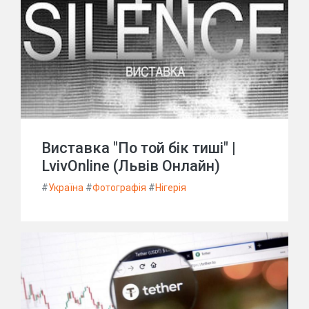
Виставка "По той бік тиші" |
LvivOnline (Львів Онлайн)
#
Україна
#
Фотографія
#
Нігерія