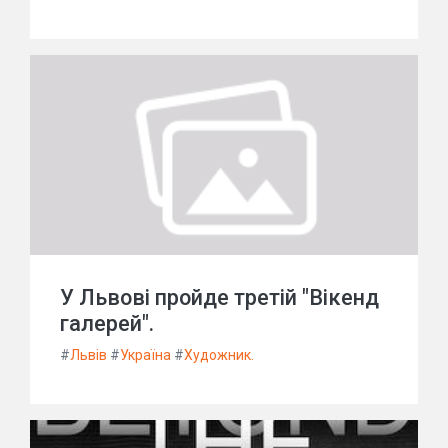
У Львові пройде третій "Вікенд
галерей".
#
Львів
#
Україна
#
Художник.