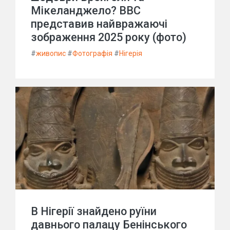
Мікеланджело? BBC
представив найвражаючі
зображення 2025 року (фото)
#
живопис
#
Фотографія
#
Нігерія
В Нігерії знайдено руїни
давнього палацу Бенінського