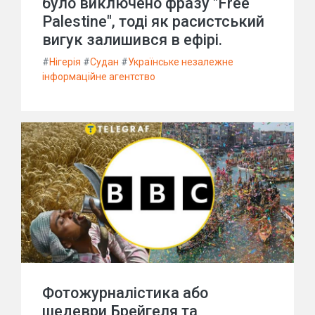
було виключено фразу "Free
Palestine", тоді як расистський
вигук залишився в ефірі.
#
Нігерія
#
Судан
#
Українське незалежне
інформаційне агентство
Фотожурналістика або
шедеври Брейгеля та