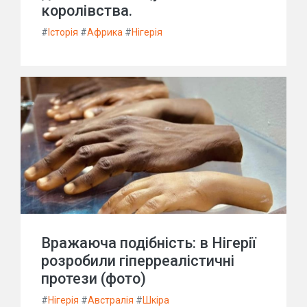
королівства.
#
Історія
#
Африка
#
Нігерія
Вражаюча подібність: в Нігерії
розробили гіперреалістичні
протези (фото)
#
Нігерія
#
Австралія
#
Шкіра