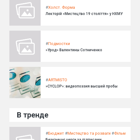
#
Холст. Форма
Лекторій «Мистецтво 19 століття» у НХМУ
#
Подмостки
»Урод» Валентины Сотниченко
#
ARTMISTO
»CYCLOP»: видеопоэзия высшей пробы
В тренде
#
Бюджет
#
Мистецтво та розваги
#
Фільм
Безкінечні черги за підписами,