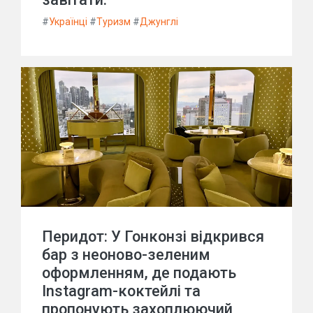
#
Українці
#
Туризм
#
Джунглі
Перидот: У Гонконзі відкрився
бар з неоново-зеленим
оформленням, де подають
Instagram-коктейлі та
пропонують захоплюючий