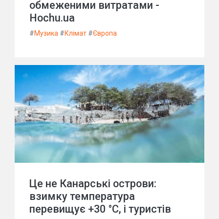
обмеженими витратами -
Hochu.ua
#
Музика
#
Клімат
#
Європа
Це не Канарські острови:
взимку температура
перевищує +30 °C, і туристів