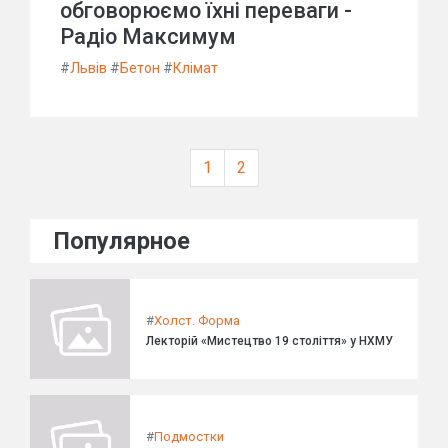
обговорюємо їхні переваги -
Радіо Максимум
#
Львів
#
Бетон
#
Клімат
1
2
Популярное
#
Холст. Форма
Лекторій «Мистецтво 19 століття» у НХМУ
#
Подмостки