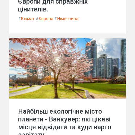
Європи для справжніх
цінителів.
#
Клімат
#
Європа
#
Німеччина
Найбільш екологічне місто
планети - Ванкувер: які цікаві
місця відвідати та куди варто
завітати.