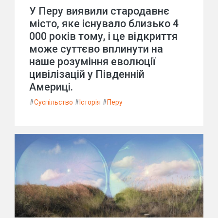
У Перу виявили стародавнє
місто, яке існувало близько 4
000 років тому, і це відкриття
може суттєво вплинути на
наше розуміння еволюції
цивілізацій у Південній
Америці.
#
Суспільство
#
Історія
#
Перу