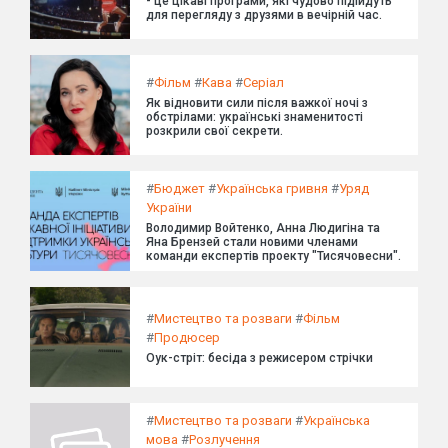
- це цікаві програми, які чудово підійдуть
для перегляду з друзями в вечірній час.
#
Фільм
#
Кава
#
Серіал
Як відновити сили після важкої ночі з
обстрілами: українські знаменитості
розкрили свої секрети.
#
Бюджет
#
Українська гривня
#
Уряд
України
Володимир Войтенко, Анна Людигіна та
Яна Брензей стали новими членами
команди експертів проекту "Тисячовесни".
#
Мистецтво та розваги
#
Фільм
#
Продюсер
Оук-стріт: бесіда з режисером стрічки
#
Мистецтво та розваги
#
Українська
мова
#
Розлучення