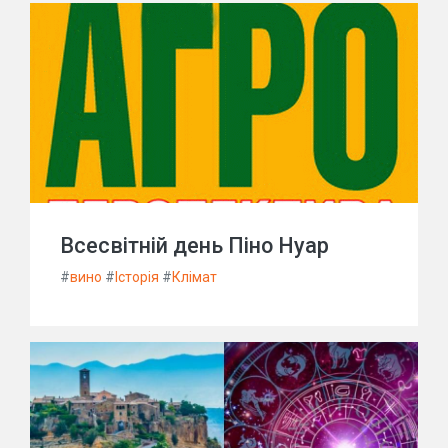
Всесвітній день Піно Нуар
#
вино
#
Історія
#
Клімат