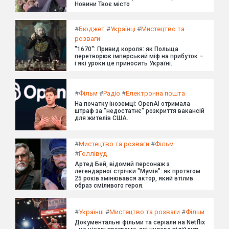
Новини Твоє місто
#
Бюджет
#
Українці
#
Мистецтво та
розваги
"1670": Привид короля: як Польща
перетворює імперський міф на прибуток –
і які уроки це приносить Україні.
#
Фільм
#
Радіо
#
Електронна пошта
На початку іноземці: OpenAI отримала
штраф за "недостатнє" розкриття вакансій
для жителів США.
#
Мистецтво та розваги
#
Фільм
#
Голлівуд
Артед Бей, відомий персонаж з
легендарної стрічки "Мумія": як протягом
25 років змінювався актор, який втілив
образ сміливого героя.
#
Українці
#
Мистецтво та розваги
#
Фільм
Документальні фільми та серіали на Netflix