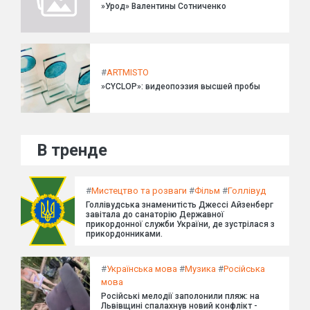
»Урод» Валентины Сотниченко
#
ARTMISTO
»CYCLOP»: видеопоэзия высшей пробы
В тренде
#
Мистецтво та розваги
#
Фільм
#
Голлівуд
Голлівудська знаменитість Джессі Айзенберг
завітала до санаторію Державної
прикордонної служби України, де зустрілася з
прикордонниками.
#
Українська мова
#
Музика
#
Російська
мова
Російські мелодії заполонили пляж: на
Львівщині спалахнув новий конфлікт -