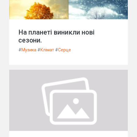
На планеті виникли нові
сезони.
#
Музика
#
Клімат
#
Серце