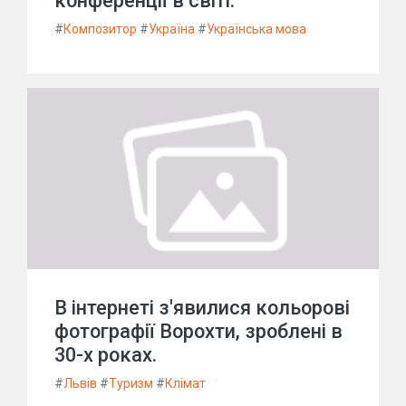
конференції в світі.
#
Композитор
#
Україна
#
Українська мова
В інтернеті з'явилися кольорові
фотографії Ворохти, зроблені в
30-х роках.
#
Львів
#
Туризм
#
Клімат