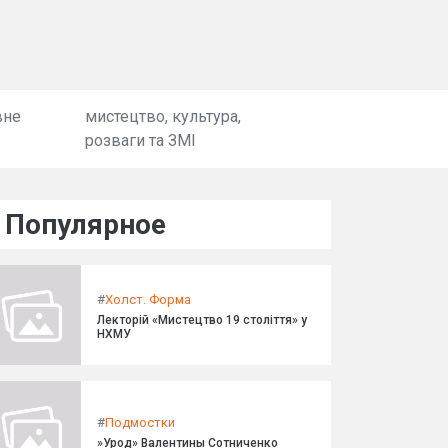
вне
мистецтво, культура,
розваги та ЗМІ
Популярное
#
Холст. Форма
Лекторій «Мистецтво 19 століття» у
НХМУ
#
Подмостки
»Урод» Валентины Сотниченко