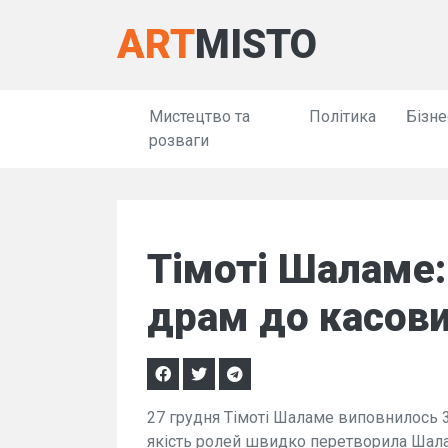
ART
MISTO
Мистецтво та
Політика
Бізне
розваги
Тімоті Шаламе:
драм до касови
27 грудня Тімоті Шаламе виповнилось 30 
якість ролей швидко перетворила Шаламе