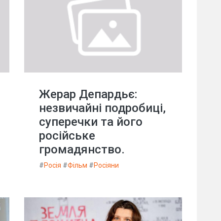
Жерар Депардьє:
незвичайні подробиці,
суперечки та його
російське
громадянство.
#
Росія
#
Фільм
#
Росіяни