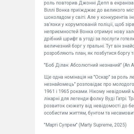
роль повторив Джонні Депп в екранізац
Віллі Вонка приїжджає до великого міс
шоколадом у світі. Але у конкурентів і
зв'язки у корумпованій поліції, щоб зір
неприємностей Вонка отримує нову халеп
дрібний шрифт в угоді за послуги готел
величезний борг у пральні. Тут він знай
розробляють план, як позбутися боргу т
"Боб Ділан: Абсолютний незнаний" (An Ab
Ще одна номінація на "Оскар" за роль л
незнайомець" розповідає про молодого
1961 і 1965 роками. Нікому невідомий 
лікарні для легенди фолку Вуді Гатрі. Т
розвиток сюжету від невідомості до бе
особистим життям, бунтом та несамовит
"Марті Супрем" (Marty Supreme, 2025)