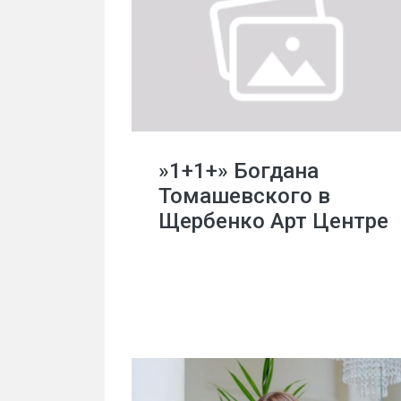
»1+1+» Богдана
Томашевского в
Щербенко Арт Центре