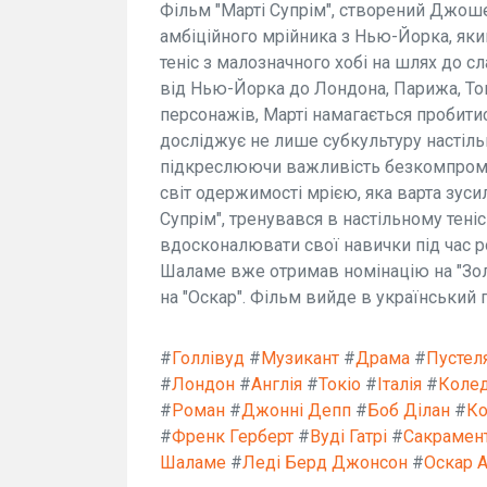
Фільм "Марті Супрім", створений Джоше
амбіційного мрійника з Нью-Йорка, яки
теніс з малозначного хобі на шлях до сл
від Нью-Йорка до Лондона, Парижа, То
персонажів, Марті намагається пробитися
досліджує не лише субкультуру настільн
підкреслюючи важливість безкомпромі
світ одержимості мрією, яка варта зусил
Супрім", тренувався в настільному тені
вдосконалювати свої навички під час 
Шаламе вже отримав номінацію на "Золо
на "Оскар". Фільм вийде в український п
#
Голлівуд
#
Музикант
#
Драма
#
Пустел
#
Лондон
#
Англія
#
Токіо
#
Італія
#
Коле
#
Роман
#
Джонні Депп
#
Боб Ділан
#
Ко
#
Френк Герберт
#
Вуді Гатрі
#
Сакрамент
Шаламе
#
Леді Берд Джонсон
#
Оскар 