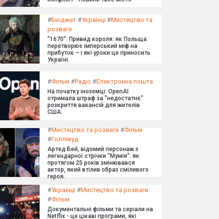
#
Бюджет
#
Українці
#
Мистецтво та
розваги
"1670": Привид короля: як Польща
перетворює імперський міф на
прибуток – і які уроки це приносить
Україні.
#
Фільм
#
Радіо
#
Електронна пошта
На початку іноземці: OpenAI
отримала штраф за "недостатнє"
розкриття вакансій для жителів
США.
#
Мистецтво та розваги
#
Фільм
#
Голлівуд
Артед Бей, відомий персонаж з
легендарної стрічки "Мумія": як
протягом 25 років змінювався
актор, який втілив образ сміливого
героя.
#
Українці
#
Мистецтво та розваги
#
Фільм
Документальні фільми та серіали на
Netflix - це цікаві програми, які