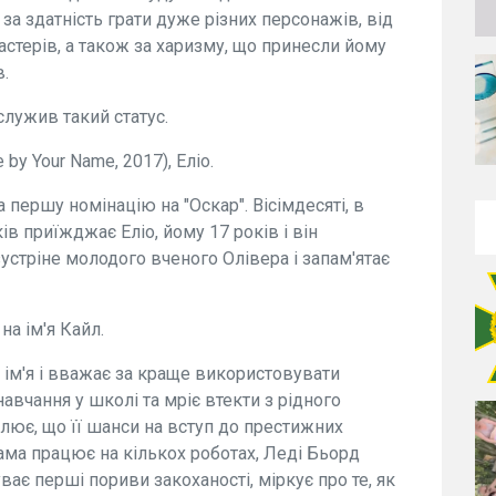
за здатність грати дуже різних персонажів, від
астерів, а також за харизму, що принесли йому
в.
служив такий статус.
 by Your Name, 2017), Еліо.
першу номінацію на "Оскар". Вісімдесяті, в
ків приїжджає Еліо, йому 17 років і він
 зустріне молодого вченого Олівера і запам'ятає
на ім'я Кайл.
ім'я і вважає за краще використовувати
вчання у школі та мріє втекти з рідного
млює, що її шанси на вступ до престижних
мама працює на кількох роботах, Леді Бьорд
ває перші пориви закоханості, міркує про те, як