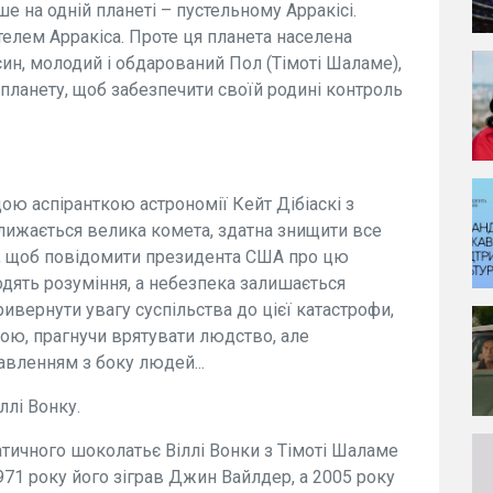
 на одній планеті – пустельному Арракісі.
телем Арракіса. Проте ця планета населена
н, молодий і обдарований Пол (Тімоті Шаламе),
ланету, щоб забезпечити своїй родині контроль
ою аспіранткою астрономії Кейт Дібіаскі з
ижається велика комета, здатна знищити все
, щоб повідомити президента США про цю
одять розуміння, а небезпека залишається
вернути увагу суспільства до цієї катастрофи,
ною, прагнучи врятувати людство, але
авленням з боку людей...
ллі Вонку.
атичного шоколатьє Віллі Вонки з Тімоті Шаламе
 1971 року його зіграв Джин Вайлдер, а 2005 року