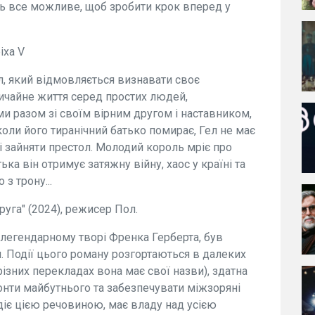
бить все можливе, щоб зробити крок вперед у
іха V
ел, який відмовляється визнавати своє
ичайне життя серед простих людей,
 разом зі своїм вірним другом і наставником,
ли його тиранічний батько помирає, Гел не має
 і зайняти престол. Молодий король мріє про
тька він отримує затяжну війну, хаос у країні та
 з трону...
руга" (2024), режисер Пол.
легендарному творі Френка Герберта, був
 Події цього роману розгортаються в далеких
різних перекладах вона має свої назви), здатна
онти майбутнього та забезпечувати міжзоряні
діє цією речовиною, має владу над усією