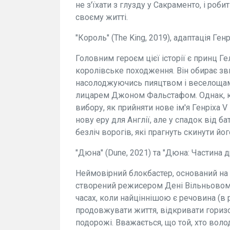
не з'їхати з глузду у Сакраменто, і ро
своєму житті.
"Король" (The King, 2019), адаптація Генр
Головним героєм цієї історії є принц Г
королівське походження. Він обирає зв
насолоджуючись пияцтвом і веселощами
лицарем Джоном Фальстафом. Однак, ко
вибору, як прийняти нове ім'я Генріха V
нову еру для Англії, але у спадок від ба
безліч ворогів, які прагнуть скинути його
"Дюна" (Dune, 2021) та "Дюна: Частина д
Неймовірний блокбастер, оснований на 
створений режисером Дені Вільньовом.
часах, коли найціннішою є речовина (в 
продовжувати життя, відкривати гориз
подорожі. Вважається, що той, хто воло