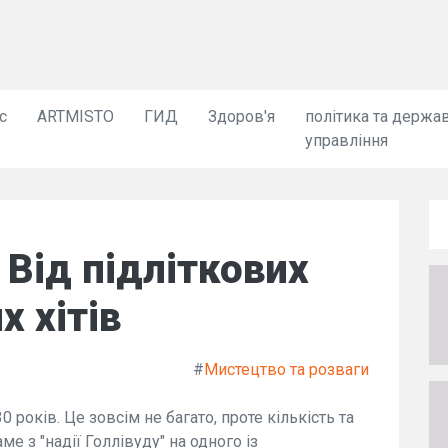
с
ARTMISTO
ГИД
Здоров'я
політика та держа
управління
 Від підліткових
х хітів
#
Мистецтво та розваги
років. Це зовсім не багато, проте кількість та
 з "надії Голлівуду" на одного із