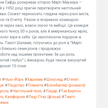
м Сафді, розкриває історію Марті Маузера —
й у 1952 році прагне перетворити настільний
ави. Сюжет переносить глядача через різні міста,
кіо та Єгипту. Разом із яскравою командою
 через хаос, власні ілюзії та амбіції. Ця комедія
ого тенісу 50-х років, але й американську мрію,
сної віри в себе. Це захоплююча подорож в
ь. Тімоті Шаламе, готуючись до ролі в "Марті
сі близько семи років і продовжує
роботи над іншими проектами. За цю роль
тий глобус" і, ймовірно, буде також висунутий
рокат 15 січня.
я
#
Нью-Йорк
#
Харизма
#
Шоколад
#
Єгипет
дж
#
Людство
#
Планета
#
Блокбастер (розваги)
роль
#
Настільний теніс
#
Лицар
#
Тім Бертон
о, Каліфорнія
#
Леді Птах (фільм)
#
Тімоті
Айзек