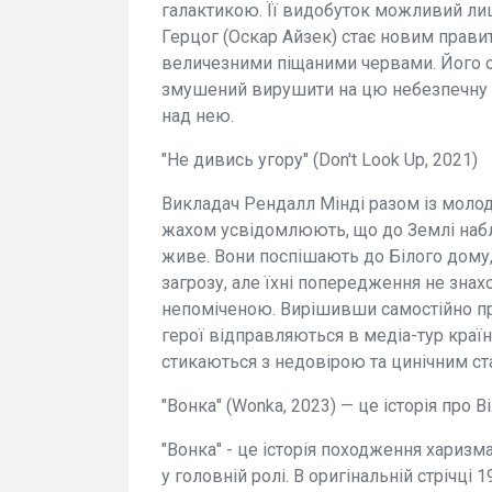
галактикою. Її видобуток можливий лише
Герцог (Оскар Айзек) стає новим прави
величезними піщаними червами. Його си
змушений вирушити на цю небезпечну п
над нею.
"Не дивись угору" (Don't Look Up, 2021)
Викладач Рендалл Мінді разом із молод
жахом усвідомлюють, що до Землі набл
живе. Вони поспішають до Білого дому
загрозу, але їхні попередження не знах
непоміченою. Вирішивши самостійно при
герої відправляються в медіа-тур краї
стикаються з недовірою та цинічним ст
"Вонка" (Wonka, 2023) — це історія про Ві
"Вонка" - це історія походження харизм
у головній ролі. В оригінальній стрічці