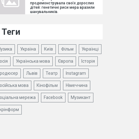
продемонструвала своїх дорослих
дітей: генетичні риси мера вразили
шанувальників.
Теги
узика
Україна
Київ
Фільм
Українці
осія
Українська мова
Європа
Історія
родюсер
Львів
Театр
Instagram
осійська мова
Кінофільм
Німеччина
оціальна мережа
Facebook
Музикант
крінформ