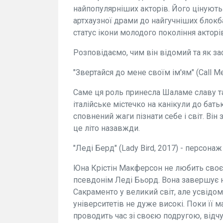
найпопулярніших акторів. Його цінують 
артхаузної драми до найгучніших блокб
статус ікони молодого покоління акторі
Розповідаємо, чим він відомий та як за
"Звертайся до мене своїм ім'ям" (Call Me
Саме ця роль принесла Шаламе славу та 
італійське містечко на канікули до бать
сповнений жаги пізнати себе і світ. Він
це літо назавжди.
"Леді Берд" (Lady Bird, 2017) - персонаж 
Юна Крістін Макферсон не любить своє 
псевдонім Леді Бьорд. Вона завершує на
Сакраменто у великий світ, але усвідо
університетів не дуже високі. Поки її 
проводить час зі своєю подругою, відчу