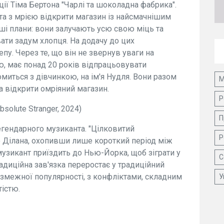
ії Тіма Бертона "Чарлі та шоколадна фабрика".
та з мрією відкрити магазин із найсмачнішим
нші плани: вони залучають усю свою міць та
вати задум хлопця. На додачу до цих
у. Через те, що він не звернув уваги на
ю, має понад 20 років відпрацьовувати
омиться з дівчинкою, на ім'я Нудля. Вони разом
М
а відкрити омріяний магазин.
Р
solute Stranger, 2024)
П
егендарного музиканта. "Цілковитий
Р
 Ділана, охопивши лише короткий період між
музикант приїздить до Нью-Йорка, щоб зіграти у
С
радиційна зав'язка переростає у традиційний
змежної популярності, з конфліктами, складним
У
істю.