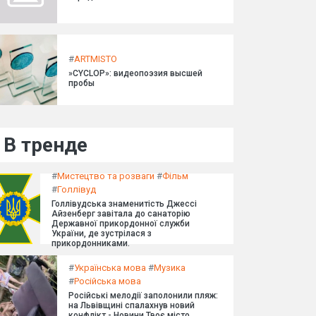
#
ARTMISTO
»CYCLOP»: видеопоэзия высшей
пробы
В тренде
#
Мистецтво та розваги
#
Фільм
#
Голлівуд
Голлівудська знаменитість Джессі
Айзенберг завітала до санаторію
Державної прикордонної служби
України, де зустрілася з
прикордонниками.
#
Українська мова
#
Музика
#
Російська мова
Російські мелодії заполонили пляж:
на Львівщині спалахнув новий
конфлікт - Новини Твоє місто