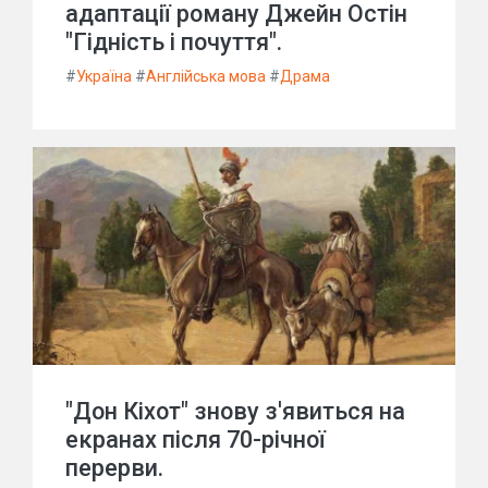
адаптації роману Джейн Остін
"Гідність і почуття".
#
Україна
#
Англійська мова
#
Драма
"Дон Кіхот" знову з'явиться на
екранах після 70-річної
перерви.