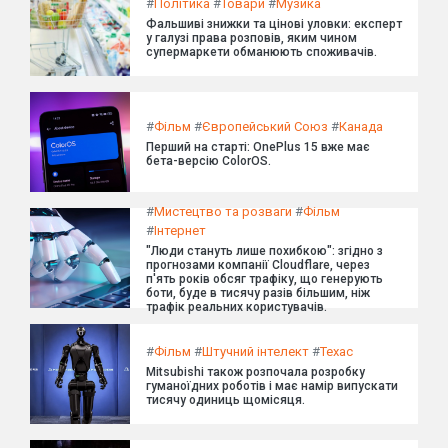
#
Політика
#
Товари
#
Музика
Фальшиві знижки та цінові уловки: експерт
у галузі права розповів, яким чином
супермаркети обманюють споживачів.
#
Фільм
#
Європейський Союз
#
Канада
Перший на старті: OnePlus 15 вже має
бета-версію ColorOS.
#
Мистецтво та розваги
#
Фільм
#
Інтернет
"Люди стануть лише похибкою": згідно з
прогнозами компанії Cloudflare, через
п'ять років обсяг трафіку, що генерують
боти, буде в тисячу разів більшим, ніж
трафік реальних користувачів.
#
Фільм
#
Штучний інтелект
#
Техас
Mitsubishi також розпочала розробку
гуманоїдних роботів і має намір випускати
тисячу одиниць щомісяця.