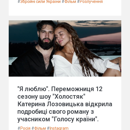
#
Збройні сили України
#
Фільм
#
Розлучення
"Я люблю". Переможниця 12
сезону шоу "Холостяк"
Катерина Лозовицька відкрила
подробиці свого роману з
учасником "Голосу країни".
#
Росія
#
Фільм
#
Instagram