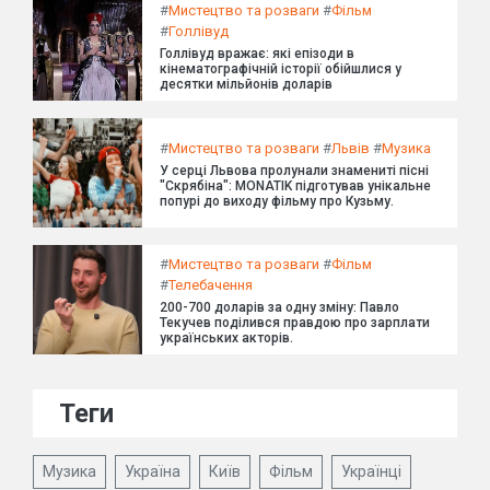
#
Мистецтво та розваги
#
Фільм
#
Голлівуд
Голлівуд вражає: які епізоди в
кінематографічній історії обійшлися у
десятки мільйонів доларів
#
Мистецтво та розваги
#
Львів
#
Музика
У серці Львова пролунали знамениті пісні
"Скрябіна": MONATIK підготував унікальне
попурі до виходу фільму про Кузьму.
#
Мистецтво та розваги
#
Фільм
#
Телебачення
200-700 доларів за одну зміну: Павло
Текучев поділився правдою про зарплати
українських акторів.
Теги
Музика
Україна
Київ
Фільм
Українці