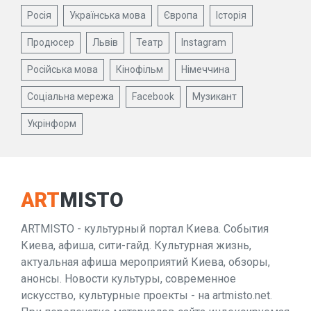
Росія
Українська мова
Європа
Історія
Продюсер
Львів
Театр
Instagram
Російська мова
Кінофільм
Німеччина
Соціальна мережа
Facebook
Музикант
Укрінформ
ART
MISTO
ARTMISTO - культурный портал Киева. События
Киева, афиша, сити-гайд. Культурная жизнь,
актуальная афиша мероприятий Киева, обзоры,
анонсы. Новости культуры, современное
искусство, культурные проекты - на artmisto.net.