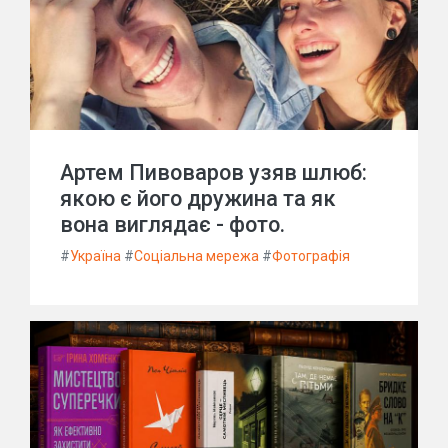
Артем Пивоваров узяв шлюб:
якою є його дружина та як
вона виглядає - фото.
#
Україна
#
Соціальна мережа
#
Фотографія