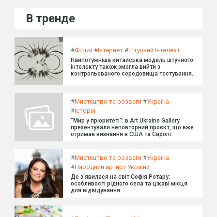
В тренде
#
Фільм
#
Інтернет
#
Штучний інтелект
Найпотужніша китайська модель штучного
інтелекту також змогла вийти з
контрольованого середовища тестування.
#
Мистецтво та розваги
#
Україна
#
Історія
"Мир у пріоритеті": в Art Ukraine Gallery
презентували неповторний проєкт, що вже
отримав визнання в США та Європі.
#
Мистецтво та розваги
#
Україна
#
Народний артист України
Де з'явилася на світ Софія Ротару:
особливості рідного села та цікаві місця
для відвідування.