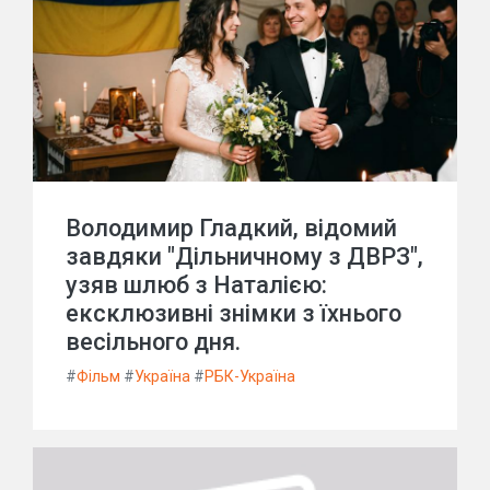
Володимир Гладкий, відомий
завдяки "Дільничному з ДВРЗ",
узяв шлюб з Наталією:
ексклюзивні знімки з їхнього
весільного дня.
#
Фільм
#
Україна
#
РБК-Україна