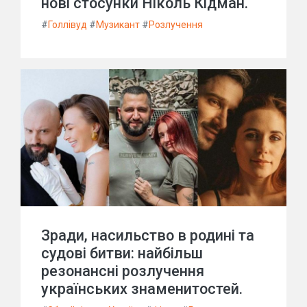
нові стосунки Ніколь Кідман.
#
Голлівуд
#
Музикант
#
Розлучення
Зради, насильство в родині та
судові битви: найбільш
резонансні розлучення
українських знаменитостей.