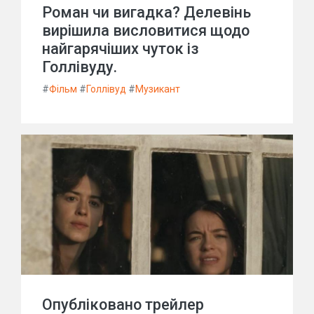
Роман чи вигадка? Делевінь
вирішила висловитися щодо
найгарячіших чуток із
Голлівуду.
#
Фільм
#
Голлівуд
#
Музикант
Опубліковано трейлер