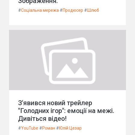
Зображення.
#
Соціальна мережа
#
Продюсер
#
Шлюб
З'явився новий трейлер
"Голодних ігор": емоції на межі.
Дивіться відео!
#
YouTube
#
Роман
#
Юлій Цезар