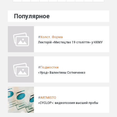
Популярное
#
Холст. Форма
Лекторій «Мистецтво 19 століття» у НХМУ
#
Подмостки
»Урод» Валентины Сотниченко
#
ARTMISTO
»CYCLOP»: видеопоэзия высшей пробы