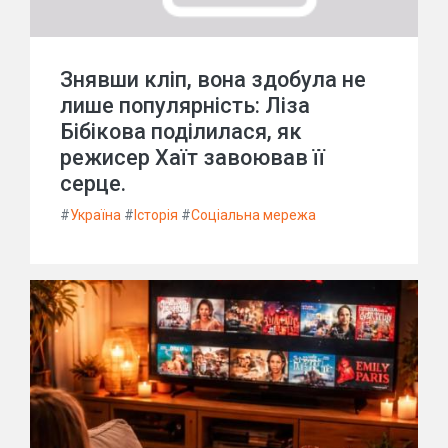
Знявши кліп, вона здобула не
лише популярність: Ліза
Бібікова поділилася, як
режисер Хаїт завоював її
серце.
#
Україна
#
Історія
#
Соціальна мережа