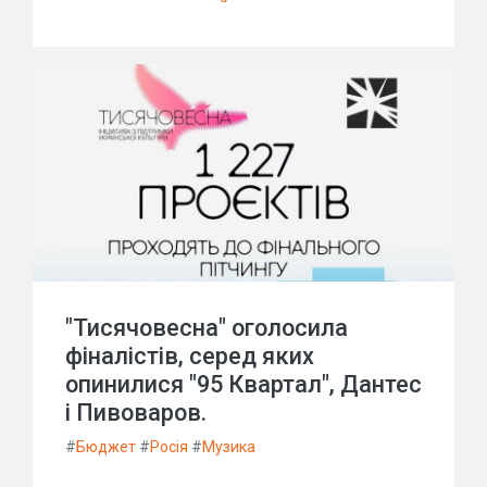
"Тисячовесна" оголосила
фіналістів, серед яких
опинилися "95 Квартал", Дантес
і Пивоваров.
#
Бюджет
#
Росія
#
Музика