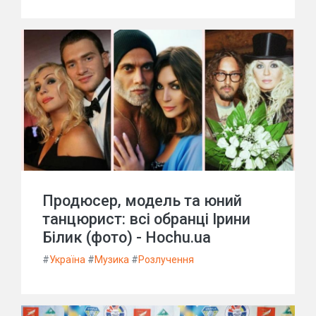
Продюсер, модель та юний
танцюрист: всі обранці Ірини
Білик (фото) - Hochu.ua
#
Україна
#
Музика
#
Розлучення