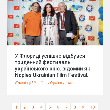
У Флориді успішно відбувся
триденний фестиваль
українського кіно, відомий як
Naples Ukrainian Film Festival.
#
Українці
#
Україна
#
Українська мова
1
2
3
4
5
6
7
8
9
10