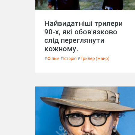
Найвидатніші трилери
90-х, які обов'язково
слід переглянути
кожному.
#
Фільм
#
Історія
#
Трилер (жанр)