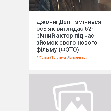
Джонні Депп змінився:
ось як виглядає 62-
річний актор під час
зйомок свого нового
фільму (ФОТО)
#
Фільм
#
Голлівуд
#
Екранізація