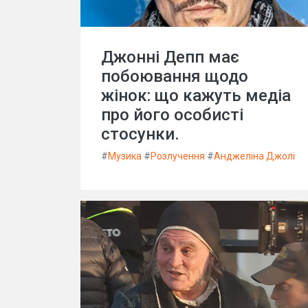
Джонні Депп має
побоювання щодо
жінок: що кажуть медіа
про його особисті
стосунки.
#
Музика
#
Розлучення
#
Анджеліна Джолі