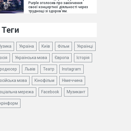
Purple оголосив про закінчення
своєї концертної діяльності через
труднощі зі здоров'ям.
Теги
узика
Україна
Київ
Фільм
Українці
осія
Українська мова
Європа
Історія
родюсер
Львів
Театр
Instagram
осійська мова
Кінофільм
Німеччина
оціальна мережа
Facebook
Музикант
крінформ