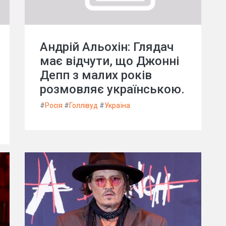
Андрій Альохін: Глядач
має відчути, що Джонні
Депп з малих років
розмовляє українською.
#
Росія
#
Голлівуд
#
Україна