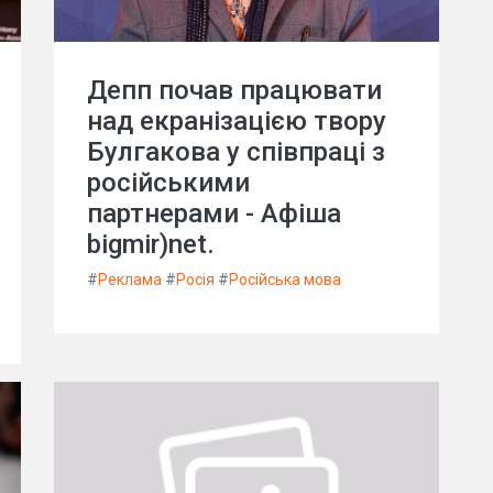
Депп почав працювати
над екранізацією твору
Булгакова у співпраці з
російськими
партнерами - Афіша
bigmir)net.
#
Реклама
#
Росія
#
Російська мова