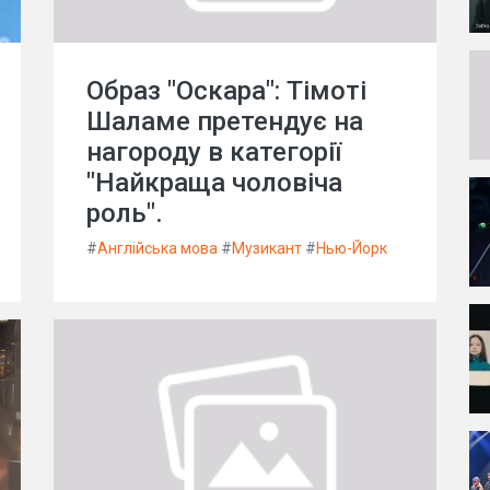
Образ "Оскара": Тімоті
Шаламе претендує на
нагороду в категорії
"Найкраща чоловіча
роль".
#
Англійська мова
#
Музикант
#
Нью-Йорк