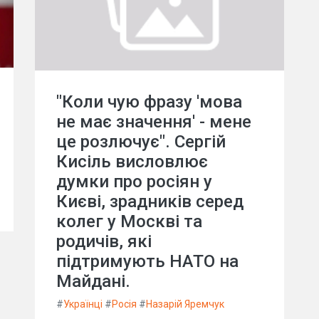
"Коли чую фразу 'мова
не має значення' - мене
це розлючує". Сергій
Кисіль висловлює
думки про росіян у
Києві, зрадників серед
колег у Москві та
родичів, які
підтримують НАТО на
Майдані.
#
Українці
#
Росія
#
Назарій Яремчук