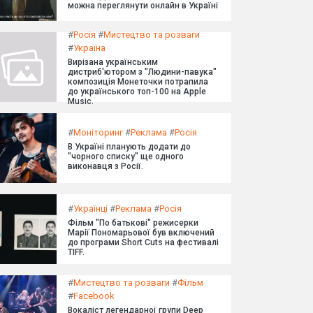
можна переглянути онлайн в Україні
#
Росія
#
Мистецтво та розваги
#
Україна
Вирізана українським
дистриб'ютором з "Людини-павука"
композиція Монеточки потрапила
до українського топ-100 на Apple
Music.
#
Моніторинг
#
Реклама
#
Росія
В Україні планують додати до
"чорного списку" ще одного
виконавця з Росії.
#
Українці
#
Реклама
#
Росія
Фільм "По батькові" режисерки
Марії Пономарьової був включений
до програми Short Cuts на фестивалі
TIFF.
#
Мистецтво та розваги
#
Фільм
#
Facebook
Вокаліст легендарної групи Deep