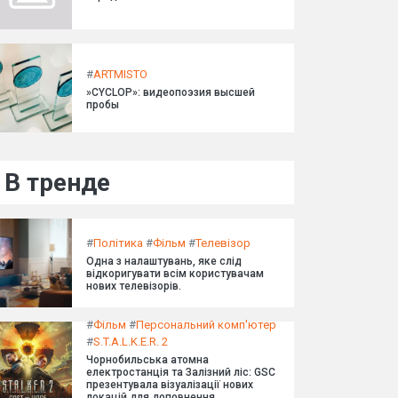
#
ARTMISTO
»CYCLOP»: видеопоэзия высшей
пробы
В тренде
#
Політика
#
Фільм
#
Телевізор
Одна з налаштувань, яке слід
відкоригувати всім користувачам
нових телевізорів.
#
Фільм
#
Персональний комп'ютер
#
S.T.A.L.K.E.R. 2
Чорнобильська атомна
електростанція та Залізний ліс: GSC
презентувала візуалізації нових
локацій для доповнення