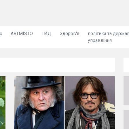
с
ARTMISTO
ГИД
Здоров'я
політика та держа
управління