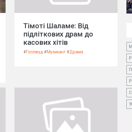
Тімоті Шаламе: Від
підліткових драм до
касових хітів
М
#
Голлівуд
#
Музикант
#
Драма
Р
П
Р
С
У