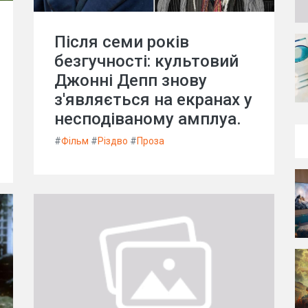
Після семи років
безгучності: культовий
Джонні Депп знову
з'являється на екранах у
несподіваному амплуа.
#
Фільм
#
Різдво
#
Проза