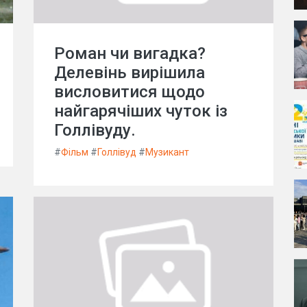
Роман чи вигадка?
Делевінь вирішила
висловитися щодо
найгарячіших чуток із
Голлівуду.
#
Фільм
#
Голлівуд
#
Музикант