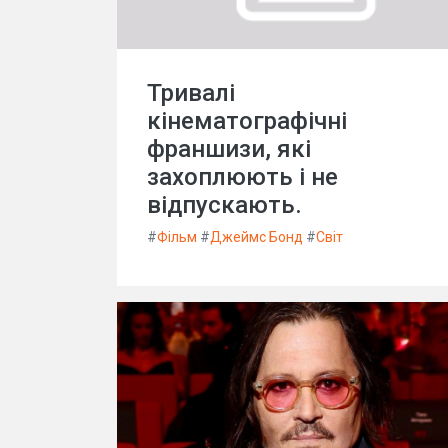
Тривалі
кінематографічні
франшизи, які
захоплюють і не
відпускають.
#
Фільм
#
Джеймс Бонд
#
Світ