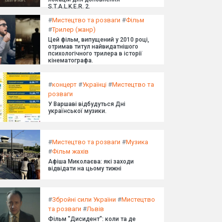
S.T.A.L.K.E.R. 2.
#
Мистецтво та розваги
#
Фільм
#
Трилер (жанр)
Цей фільм, випущений у 2010 році,
отримав титул найвидатнішого
психологічного трилера в історії
кінематографа.
#
концерт
#
Українці
#
Мистецтво та
розваги
У Варшаві відбудуться Дні
української музики.
#
Мистецтво та розваги
#
Музика
#
Фільм жахів
Афіша Миколаєва: які заходи
відвідати на цьому тижні
#
Збройні сили України
#
Мистецтво
та розваги
#
Львів
Фільм "Дисидент": коли та де