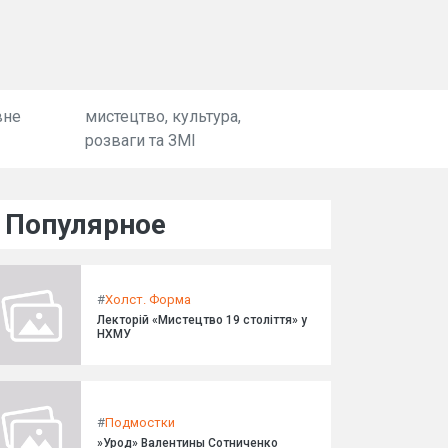
вне
мистецтво, культура,
розваги та ЗМІ
Популярное
#
Холст. Форма
Лекторій «Мистецтво 19 століття» у
НХМУ
#
Подмостки
»Урод» Валентины Сотниченко