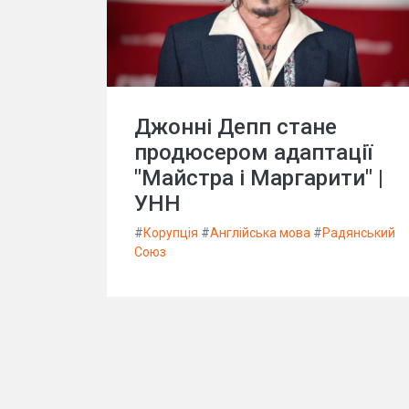
Джонні Депп стане
продюсером адаптації
"Майстра і Маргарити" |
УНН
#
Корупція
#
Англійська мова
#
Радянський
Союз