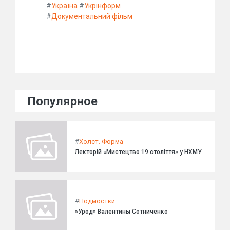
#
Україна
#
Укрінформ
#
Документальний фільм
Популярное
#
Холст. Форма
Лекторій «Мистецтво 19 століття» у НХМУ
#
Подмостки
»Урод» Валентины Сотниченко