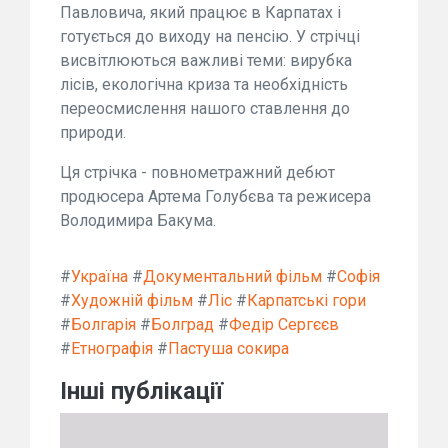
Павловича, який працює в Карпатах і
готується до виходу на пенсію. У стрічці
висвітлюються важливі теми: вирубка
лісів, екологічна криза та необхідність
переосмислення нашого ставлення до
природи.
Ця стрічка - повнометражний дебют
продюсера Артема Голубєва та режисера
Володимира Бакума.
#
Україна
#
Документальний фільм
#
Софія
#
Художній фільм
#
Ліс
#
Карпатські гори
#
Болгарія
#
Болград
#
Федір Сергєєв
#
Етнографія
#
Пастуша сокира
Інші публікації