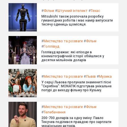
#
Фільм
#
Штучний інтелект
#
Техас
Mitsubishi також розпочала розробку
гуманоїдних роботів і має намір випускати
тисячу одиниць щомісяця.
#
Мистецтво та розваги
#
Фільм
#
Голлівуд
Голлівуд вражає: які епізоди в
кінематографічній історії обійшлися у
десятки мільйонів доларів
#
Мистецтво та розваги
#
Львів
#
Музика
У серці Львова пролунали знамениті пісні
"Скрябіна": MONATIK підготував унікальне
попурі до виходу фільму про Кузьму.
#
Мистецтво та розваги
#
Фільм
#
Телебачення
200-700 доларів за одну зміну: Павло
Текучев поділився правдою про зарплати
українських акторів.