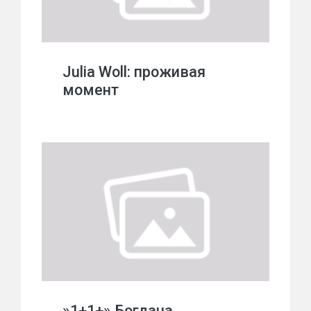
Julia Woll: проживая
момент
»1+1+» Богдана