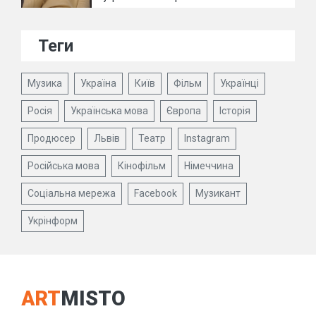
Теги
Музика
Україна
Київ
Фільм
Українці
Росія
Українська мова
Європа
Історія
Продюсер
Львів
Театр
Instagram
Російська мова
Кінофільм
Німеччина
Соціальна мережа
Facebook
Музикант
Укрінформ
ART
MISTO