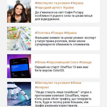
#
Мистецтво та розваги
#
Україна
#
Народний артист України
Де з'явилася на світ Софія Ротару:
особливості рідного села та цікаві місця
для відвідування.
#
Політика
#
Товари
#
Музика
Фальшиві знижки та цінові уловки: експерт
у галузі права розповів, яким чином
супермаркети обманюють споживачів.
#
Фільм
#
Європейський Союз
#
Канада
Перший на старті: OnePlus 15 вже має
бета-версію ColorOS.
#
Мистецтво та розваги
#
Фільм
#
Інтернет
"Люди стануть лише похибкою": згідно з
прогнозами компанії Cloudflare, через
п'ять років обсяг трафіку, що генерують
боти, буде в тисячу разів більшим, ніж
трафік реальних користувачів.