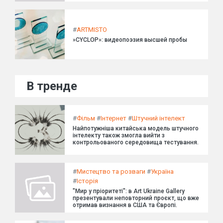
#
ARTMISTO
»CYCLOP»: видеопоэзия высшей пробы
В тренде
#
Фільм
#
Інтернет
#
Штучний інтелект
Найпотужніша китайська модель штучного
інтелекту також змогла вийти з
контрольованого середовища тестування.
#
Мистецтво та розваги
#
Україна
#
Історія
"Мир у пріоритеті": в Art Ukraine Gallery
презентували неповторний проєкт, що вже
отримав визнання в США та Європі.