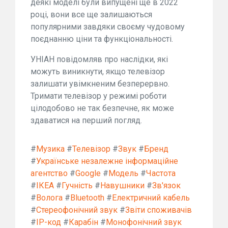
деякі моделі були випущені ще в 2022
році, вони все ще залишаються
популярними завдяки своєму чудовому
поєднанню ціни та функціональності.
УНІАН повідомляв про наслідки, які
можуть виникнути, якщо телевізор
залишати увімкненим безперервно.
Тримати телевізор у режимі роботи
цілодобово не так безпечне, як може
здаватися на перший погляд.
#
Музика
#
Телевізор
#
Звук
#
Бренд
#
Українське незалежне інформаційне
агентство
#
Google
#
Модель
#
Частота
#
ІКЕА
#
Гучність
#
Навушники
#
Зв'язок
#
Волога
#
Bluetooth
#
Електричний кабель
#
Стереофонічний звук
#
Звіти споживачів
#
IP-код
#
Карабін
#
Монофонічний звук