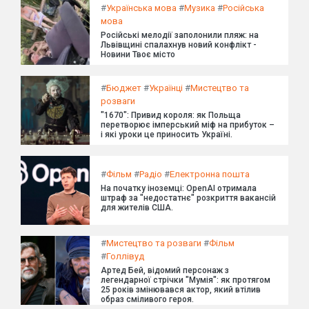
#
Українська мова
#
Музика
#
Російська
мова
Російські мелодії заполонили пляж: на
Львівщині спалахнув новий конфлікт -
Новини Твоє місто
#
Бюджет
#
Українці
#
Мистецтво та
розваги
"1670": Привид короля: як Польща
перетворює імперський міф на прибуток –
і які уроки це приносить Україні.
#
Фільм
#
Радіо
#
Електронна пошта
На початку іноземці: OpenAI отримала
штраф за "недостатнє" розкриття вакансій
для жителів США.
#
Мистецтво та розваги
#
Фільм
#
Голлівуд
Артед Бей, відомий персонаж з
легендарної стрічки "Мумія": як протягом
25 років змінювався актор, який втілив
образ сміливого героя.