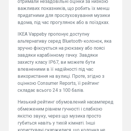
отримали незадовільні оцінки за низкою
важливих показників, що робить їх менш
придатними для прослуховування музики
вдома, під час прогулянок або в поїздках.
IKEA Vappeby пропонує доступну
альтернативу серед Bluetooth-колонок, яка
зручно фіксується на рюкзаку або поясі
завдяки карабінному гачку. Завдяки
захисту класу IP67, ви можете бути
впевненими в її надійності під час
використання на вулиці. Проте, згідно з
оцінкою Consumer Reports, її рейтинг
складає всього 24 з 100 балів.
Низький рейтинг обумовлений насамперед
обмеженим рівнем гучності і слабкою
якістю звуку, через що музика просто
губиться навіть у тихій кімнаті. Інші
користувачі скаржилися, що колонка не