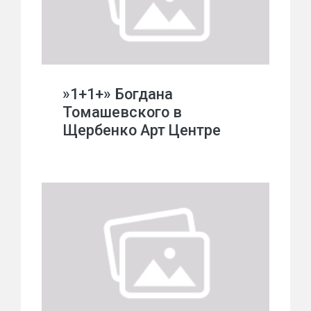
»1+1+» Богдана
Томашевского в
Щербенко Арт Центре