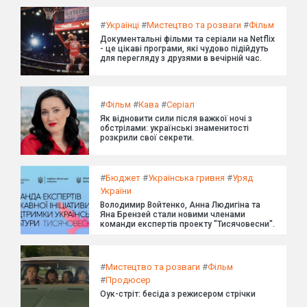
#
Українці
#
Мистецтво та розваги
#
Фільм
Документальні фільми та серіали на Netflix
- це цікаві програми, які чудово підійдуть
для перегляду з друзями в вечірній час.
#
Фільм
#
Кава
#
Серіал
Як відновити сили після важкої ночі з
обстрілами: українські знаменитості
розкрили свої секрети.
#
Бюджет
#
Українська гривня
#
Уряд
України
Володимир Войтенко, Анна Людигіна та
Яна Брензей стали новими членами
команди експертів проекту "Тисячовесни".
#
Мистецтво та розваги
#
Фільм
#
Продюсер
Оук-стріт: бесіда з режисером стрічки