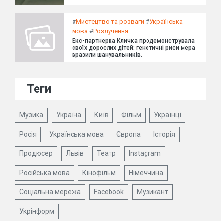
#
Мистецтво та розваги
#
Українська
мова
#
Розлучення
Екс-партнерка Кличка продемонструвала
своїх дорослих дітей: генетичні риси мера
вразили шанувальників.
Теги
Музика
Україна
Київ
Фільм
Українці
Росія
Українська мова
Європа
Історія
Продюсер
Львів
Театр
Instagram
Російська мова
Кінофільм
Німеччина
Соціальна мережа
Facebook
Музикант
Укрінформ