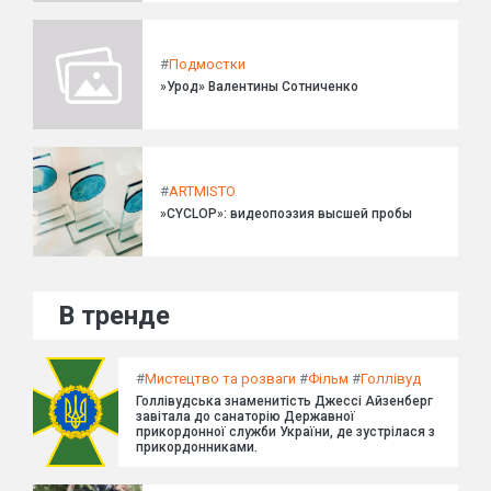
#
Подмостки
»Урод» Валентины Сотниченко
#
ARTMISTO
»CYCLOP»: видеопоэзия высшей пробы
В тренде
#
Мистецтво та розваги
#
Фільм
#
Голлівуд
Голлівудська знаменитість Джессі Айзенберг
завітала до санаторію Державної
прикордонної служби України, де зустрілася з
прикордонниками.