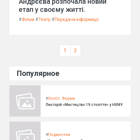
Андрєєва розпочала новий
етап у своєму житті.
#
Фільм
#
Театр
#
Передача інформації
1
2
Популярное
#
Холст. Форма
Лекторій «Мистецтво 19 століття» у НХМУ
#
Подмостки