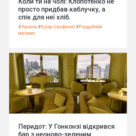
Коли ти на чолі: Клопотенко не
просто придбав каблучку, а
спік для неї хліб.
#
Україна
#
Кухар (професія)
#
Роздрібний
магазин
Перидот: У Гонконзі відкрився
бар з неоново-зеленим