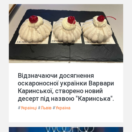
Відзначаючи досягнення
оскароносної українки Варвари
Каринської, створено новий
десерт під назвою "Каринська".
#
Українці
#
Львів
#
Україна