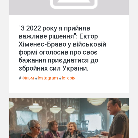
"З 2022 року я прийняв
важливе рішення": Ектор
Хіменес-Браво у військовій
формі оголосив про своє
бажання приєднатися до
збройних сил України.
#
Фільм
#
Instagram
#
Історія