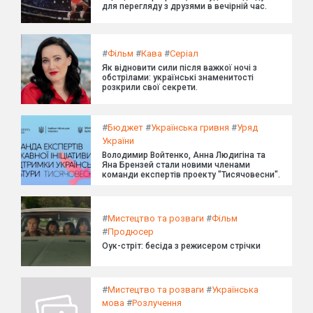
для перегляду з друзями в вечірній час.
#
Фільм
#
Кава
#
Серіал
Як відновити сили після важкої ночі з
обстрілами: українські знаменитості
розкрили свої секрети.
#
Бюджет
#
Українська гривня
#
Уряд
України
Володимир Войтенко, Анна Людигіна та
Яна Брензей стали новими членами
команди експертів проекту "Тисячовесни".
#
Мистецтво та розваги
#
Фільм
#
Продюсер
Оук-стріт: бесіда з режисером стрічки
#
Мистецтво та розваги
#
Українська
мова
#
Розлучення