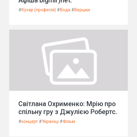
Афіша bigmir)net.
#
Кухар (професія)
#
Вода
#
Вершки
Світлана Охрименко: Мрію про
спільну гру з Джулією Робертс.
#
концерт
#
Українці
#
Фільм