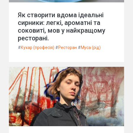
Як створити вдома ідеальні
сирники: легкі, ароматні та
соковиті, мов у найкращому
ресторані.
#
Кухар (професія)
#
Ресторан
#
Муса (рід)