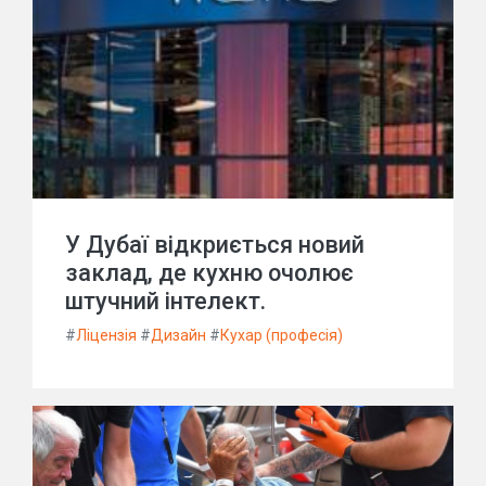
У Дубаї відкриється новий
заклад, де кухню очолює
штучний інтелект.
#
Ліцензія
#
Дизайн
#
Кухар (професія)