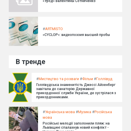
»Урод» Валентины Сотниченко
#
ARTMISTO
»CYCLOP»: видеопоэзия высшей пробы
В тренде
#
Мистецтво та розваги
#
Фільм
#
Голлівуд
Голлівудська знаменитість Джессі Айзенберг
завітала до санаторію Державної
прикордонної служби України, де зустрілася з
прикордонниками.
#
Українська мова
#
Музика
#
Російська
мова
Російські мелодії заполонили пляж: на
Львівщині спалахнув новий конфлікт -