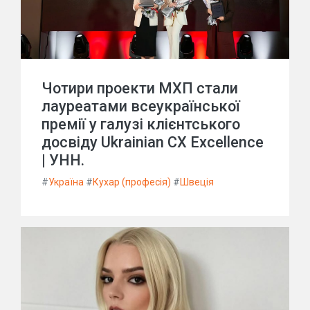
Чотири проекти МХП стали
лауреатами всеукраїнської
премії у галузі клієнтського
досвіду Ukrainian CX Excellence
| УНН.
#
Україна
#
Кухар (професія)
#
Швеція