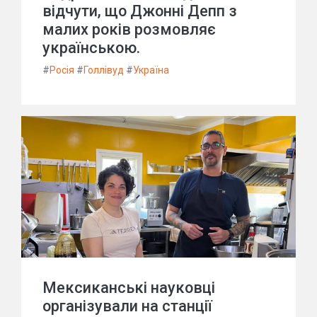
відчути, що Джонні Депп з
малих років розмовляє
українською.
#
Росія
#
Голлівуд
#
Україна
Мексиканські науковці
організували на станції