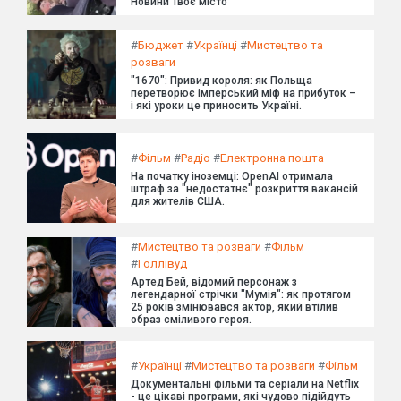
Новини Твоє місто
#
Бюджет
#
Українці
#
Мистецтво та
розваги
"1670": Привид короля: як Польща
перетворює імперський міф на прибуток –
і які уроки це приносить Україні.
#
Фільм
#
Радіо
#
Електронна пошта
На початку іноземці: OpenAI отримала
штраф за "недостатнє" розкриття вакансій
для жителів США.
#
Мистецтво та розваги
#
Фільм
#
Голлівуд
Артед Бей, відомий персонаж з
легендарної стрічки "Мумія": як протягом
25 років змінювався актор, який втілив
образ сміливого героя.
#
Українці
#
Мистецтво та розваги
#
Фільм
Документальні фільми та серіали на Netflix
- це цікаві програми, які чудово підійдуть