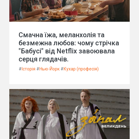
Смачна їжа, меланхолія та
безмежна любов: чому стрічка
"Бабусі" від Netflix завоювала
серця глядачів.
#
Історія
#
Нью-Йорк
#
Кухар (професія)