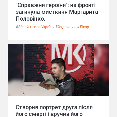
"Справжня героїня": на фронті
загинула мисткиня Маргарита
Половінко.
#
Збройні сили України
#
Художник.
#
Лікар
Створив портрет друга після
його смерті і вручив його