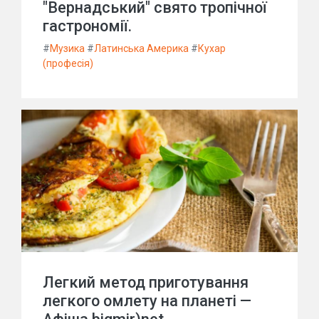
"Вернадський" свято тропічної
гастрономії.
#
Музика
#
Латинська Америка
#
Кухар
(професія)
Легкий метод приготування
легкого омлету на планеті —