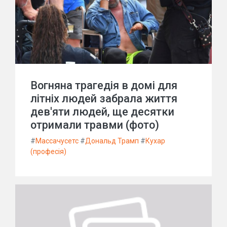
Вогняна трагедія в домі для
літніх людей забрала життя
дев'яти людей, ще десятки
отримали травми (фото)
#
Массачусетс
#
Дональд Трамп
#
Кухар
(професія)