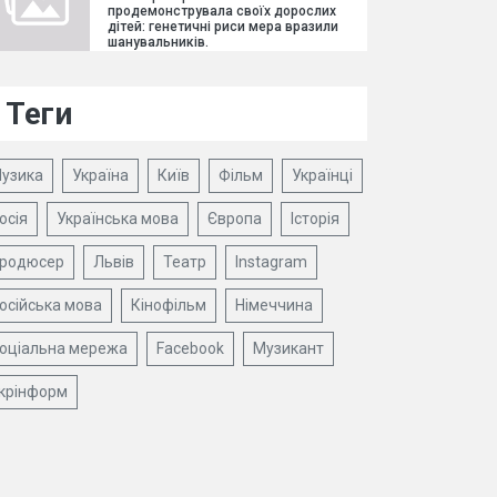
продемонструвала своїх дорослих
дітей: генетичні риси мера вразили
шанувальників.
Теги
узика
Україна
Київ
Фільм
Українці
осія
Українська мова
Європа
Історія
родюсер
Львів
Театр
Instagram
осійська мова
Кінофільм
Німеччина
оціальна мережа
Facebook
Музикант
крінформ