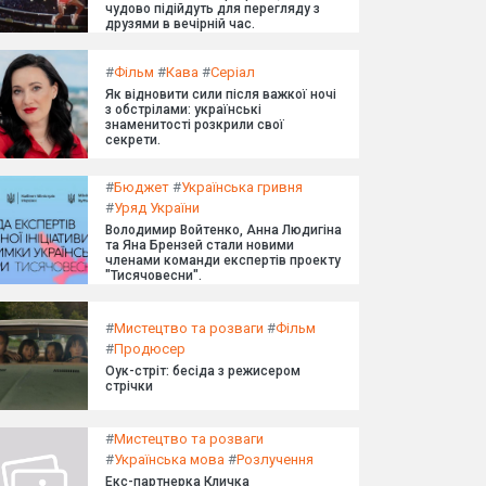
чудово підійдуть для перегляду з
друзями в вечірній час.
#
Фільм
#
Кава
#
Серіал
Як відновити сили після важкої ночі
з обстрілами: українські
знаменитості розкрили свої
секрети.
#
Бюджет
#
Українська гривня
#
Уряд України
Володимир Войтенко, Анна Людигіна
та Яна Брензей стали новими
членами команди експертів проекту
"Тисячовесни".
#
Мистецтво та розваги
#
Фільм
#
Продюсер
Оук-стріт: бесіда з режисером
стрічки
#
Мистецтво та розваги
#
Українська мова
#
Розлучення
Екс-партнерка Кличка