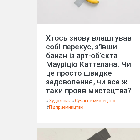
Хтось знову влаштував
собі перекус, з'ївши
банан із арт-об'єкта
Мауріціо Каттелана. Чи
це просто швидке
задоволення, чи все ж
таки прояв мистецтва?
#
Художник.
#
Сучасне мистецтво
#
Підприємництво