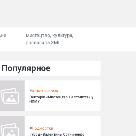
вне
мистецтво, культура,
розваги та ЗМІ
Популярное
#
Холст. Форма
Лекторій «Мистецтво 19 століття» у
НХМУ
#
Подмостки
»Урод» Валентины Сотниченко