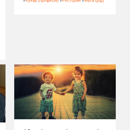
#
Кухар (професія)
#
Ресторан
#
Муса (рід)