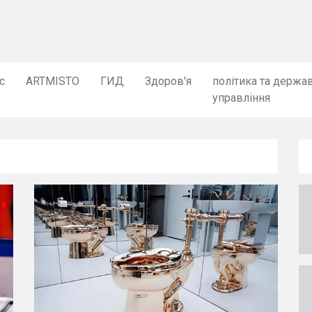
с
ARTMISTO
ГИД
Здоров'я
політика та держа
управління