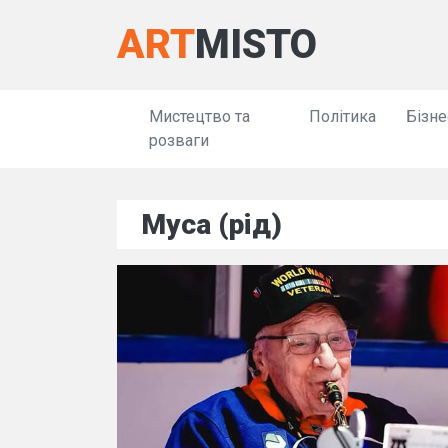
ART
MISTO
Мистецтво та
Політика
Бізне
розваги
Муса (рід)