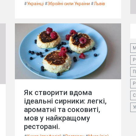
#
Українці
#
Збройні сили України
#
Львів
М
Р
П
Р
Як створити вдома
С
ідеальні сирники: легкі,
У
ароматні та соковиті,
мов у найкращому
ресторані.