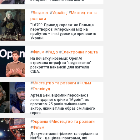
#
Бюджет
#
Українці
#
Мистецтво та
розваги
"1670": Привид короля: як Польща
перетворює імперський міф на
прибуток – і які уроки це приносить
Україні.
#
Фільм
#
Радіо
#
Електронна пошта
На початку іноземці: OpenAI
отримала штраф за "недостатнє"
розкриття вакансій для жителів
США.
#
Мистецтво та розваги
#
Фільм
#
Голлівуд
Артед Бей, відомий персонаж з
легендарної стрічки "Мумія": як
протягом 25 років змінювався
актор, який втілив образ сміливого
героя.
#
Українці
#
Мистецтво та розваги
#
Фільм
Документальні фільми та серіали на
Netflix - це цікаві програми, які