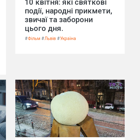
10 квітня: які святкові
події, народні прикмети,
звичаї та заборони
цього дня.
#
Фільм
#
Львів
#
Україна