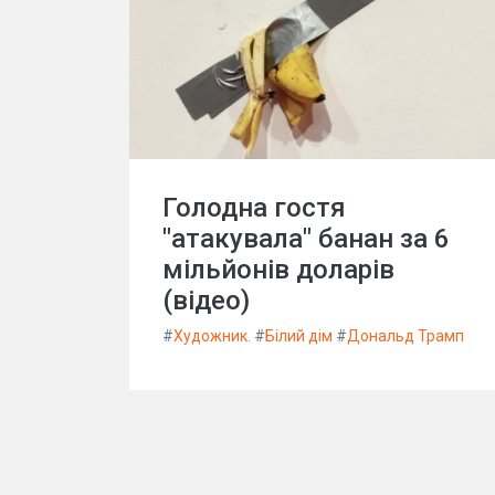
Голодна гостя
"атакувала" банан за 6
мільйонів доларів
(відео)
#
Художник.
#
Білий дім
#
Дональд Трамп