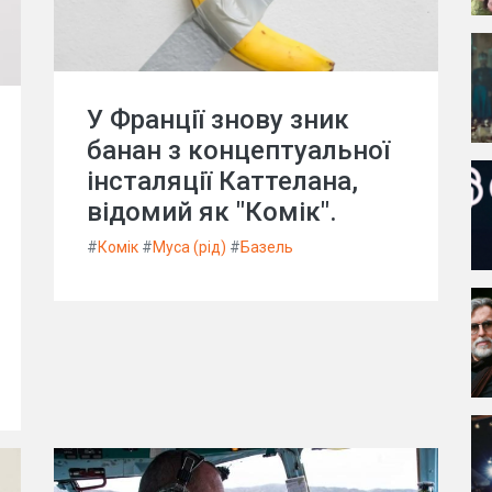
У Франції знову зник
банан з концептуальної
інсталяції Каттелана,
відомий як "Комік".
#
Комік
#
Муса (рід)
#
Базель