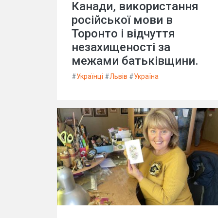
Канади, використання
російської мови в
Торонто і відчуття
незахищеності за
межами батьківщини.
#
Українці
#
Львів
#
Україна