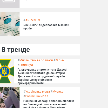
#
ARTMISTO
»CYCLOP»: видеопоэзия высшей
пробы
В тренде
#
Мистецтво та розваги
#
Фільм
#
Голлівуд
Голлівудська знаменитість Джессі
Айзенберг завітала до санаторію
Державної прикордонної служби
України, де зустрілася з
прикордонниками.
#
Українська мова
#
Музика
#
Російська мова
Російські мелодії заполонили пляж:
на Львівщині спалахнув новий
конфлікт - Новини Твоє місто